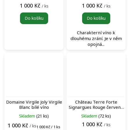
1 000 Kč
1 000 Kč
/ ks
/ ks
Do košíku
Do košíku
Charakterní víno k
dlouhému zrání. Je v něm
opojná...
Domaine Virgile Joly Virgile
Château Terre Forte
Blanc bílé víno
Signargues Rouge červené
víno
Skladem
(21 ks)
Skladem
(72 ks)
1 000 Kč
/ ks
1 000 Kč
/ ks
Měrná
1 000 Kč / 1 ks