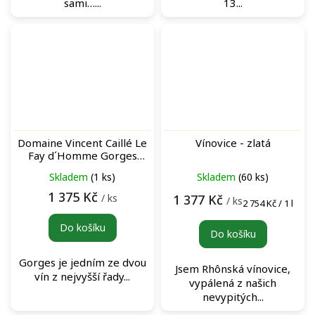
sami…...
13...
Domaine Vincent Caillé Le
Vínovice - zlatá
Fay d´Homme Gorges
Blanc 2018 archivní bílé
Skladem
(1 ks)
Skladem
(60 ks)
víno
1 375 Kč
/ ks
1 377 Kč
/ ks
Měrná
2 754 Kč / 1 l
cena:
Do košíku
Do košíku
Gorges je jedním ze dvou
Jsem Rhônská vínovice,
vín z nejvyšší řady...
vypálená z našich
nevypitých...