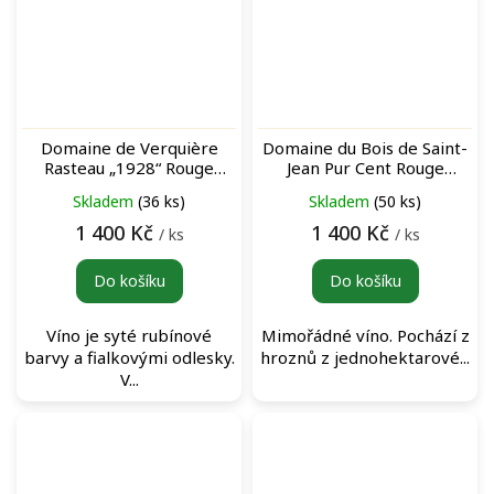
Domaine de Verquière
Domaine du Bois de Saint-
Rasteau „1928“ Rouge
Jean Pur Cent Rouge
červené víno
červené víno
Skladem
(36 ks)
Skladem
(50 ks)
1 400 Kč
1 400 Kč
/ ks
/ ks
Do košíku
Do košíku
Víno je syté rubínové
Mimořádné víno. Pochází z
barvy a fialkovými odlesky.
hroznů z jednohektarové...
V...