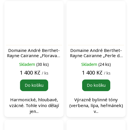
Domaine André Berthet-
Domaine André Berthet-
Rayne Cairanne „Floravant
Rayne Cairanne „Perle de
Rubis“ Rouge červené víno
Lune“ Floravant Blanc bílé
Skladem
(30 ks)
Skladem
(24 ks)
víno
1 400 Kč
1 400 Kč
/ ks
/ ks
Do košíku
Do košíku
Harmonické, hloubavé,
Výrazně bylinné tóny
vzácné. Tohle víno dělají
(verbena, lípa, heřmánek)
jen...
v...