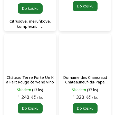
cena:
Do košíku
Do košíku
Citrusové, meruňkové,
komplexní. ...
Château Terre Forte Un K
Domaine des Chanssaud
à Part Rouge červené víno
Châteauneuf-du-Pape
Blanc bílé víno
Skladem
(13 ks)
Skladem
(37 ks)
1 240 Kč
1 320 Kč
/ ks
/ ks
Do košíku
Do košíku