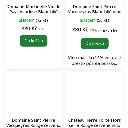
Domaine Martinelle Vin de
Domaine Saint Pierre
Pays Vaucluse Blanc bílé
Vacqueyras Blanc bílé víno
víno
Skladem
(72 ks)
Skladem
(50 ks)
880 Kč
/ ks
880 Kč
/ ks
Měrná
880 Kč / 1 ks
cena:
Do košíku
Do košíku
Víno má sílu (15% vol.), ale
přesto působí božsky...
Domaine Saint Pierre
Château Terre Forte Hors
Vacqueyras Rouge červené
série Rouge červené víno