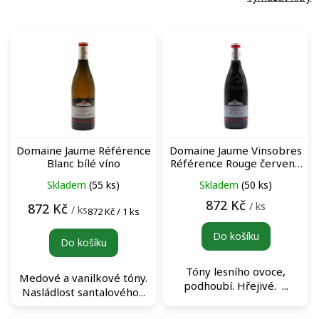
V
ý
p
i
s
p
r
o
Domaine Jaume Référence
Domaine Jaume Vinsobres
d
Blanc bílé víno
Référence Rouge červené
u
víno
Skladem
(55 ks)
Skladem
(50 ks)
k
t
872 Kč
/ ks
872 Kč
/ ks
Měrná
872 Kč / 1 ks
ů
cena:
Do košíku
Do košíku
Tóny lesního ovoce,
Medové a vanilkové tóny.
podhoubí. Hřejivé. ...
Nasládlost santalového...