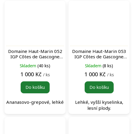
Domaine Haut-Marin 052
Domaine Haut-Marin 053
IGP Côtes de Gascogne
IGP Côtes de Gascogne
Blanc (BIB 5L) bag-in-box
Rosé (BIB 5L) bag-in-box
Skladem
(40 ks)
Skladem
(8 ks)
bílé víno
růžové víno
1 000 Kč
1 000 Kč
/ ks
/ ks
Do košíku
Do košíku
Ananasovo-grepové, lehké
Lehké, vyšší kyselinka,
lesní plody.