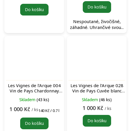
cena:
Do košíku
Do košíku
Nespoutané, živočišné,
záhadné. Uhrančivé svou...
Les Vignes de l'Arque 004
Les Vignes de l'Arque 028
Vin de Pays Chardonnay
Vin de Pays Cuvée blanc
blanc (BIB 5L) bag-in-box
(BIB 5L) bag-in-box bílé
Skladem
(43 ks)
Skladem
(46 ks)
bílé víno
víno
1 000 Kč
/ ks
1 000 Kč
/ ks
Měrná
140 Kč / 0.7 l
cena:
Do košíku
Do košíku