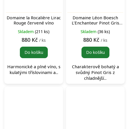
Domaine la Rocalière Lirac
Domaine Léon Boesch
Rouge červené víno
L’Enchanteur Pinot Gris
bílé víno
Skladem
(211 ks)
Skladem
(36 ks)
880 Kč
880 Kč
/ ks
/ ks
Do košíku
Do košíku
Harmonické a plné víno, s
Charakterově bohatý a
kulatými tříslovinami a...
svůdný Pinot Gris z
chladnější...