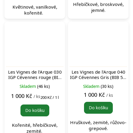
Hřebíčkové, broskvové,
Květinové, vanilkové,
jemné.
kořenité.
Les Vignes de l'Arque 030
Les Vignes de l'Arque 040
IGP Cévennes rouge (BIB
IGP Cévennes Gris (BIB 5L)
5L) bag-in-box červené
bag-in-box růžové víno
Skladem
(46 ks)
Skladem
(30 ks)
víno
1 000 Kč
/ ks
1 000 Kč
/ ks
Měrná
200 Kč / 1 l
cena:
Do košíku
Do košíku
Hruškové, zemité, růžovo-
Kořenité, hřebíčkové,
grepové.
zemité.