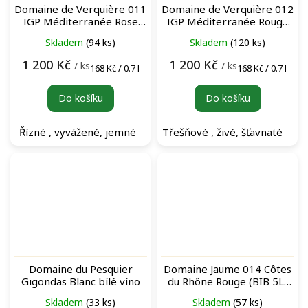
Domaine de Verquière 011
Domaine de Verquière 012
IGP Méditerranée Rose
IGP Méditerranée Rouge
(BIB 5L) bag-in-box růžové
(BIB 5L) bag-in-box
Skladem
(94 ks)
Skladem
(120 ks)
víno
červené víno
1 200 Kč
1 200 Kč
/ ks
/ ks
Měrná
Měrná
168 Kč / 0.7 l
168 Kč / 0.7 l
cena:
cena:
Do košíku
Do košíku
Řízné , vyvážené, jemné
Třešňové , živé, šťavnaté
Domaine du Pesquier
Domaine Jaume 014 Côtes
Gigondas Blanc bílé víno
du Rhône Rouge (BIB 5L)
bag-in-box červené víno
Skladem
(33 ks)
Skladem
(57 ks)