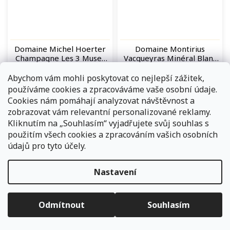
Domaine Michel Hoerter
Domaine Montirius
Champagne Les 3 Muses
Vacqueyras Minéral Blanc
šumivé bílé víno
bílé víno
Skladem
(82 ks)
Skladem
(23 ks)
Abychom vám mohli poskytovat co nejlepší zážitek,
1 400 Kč
1 400 Kč
používáme cookies a zpracováváme vaše osobní údaje.
/ ks
/ ks
Cookies nám pomáhají analyzovat návštěvnost a
Do košíku
Do košíku
zobrazovat vám relevantní personalizované reklamy.
Kliknutím na „Souhlasím“ vyjadřujete svůj souhlas s
použitím všech cookies a zpracováním vašich osobních
Brut Champagne „Les 3
V mládí velmi svěží,
údajů pro tyto účely.
Muses“ je elegantní cuvée
vyvážené víno. Aroma i
ze...
chuť...
Nastavení
Objednávky, které přijmeme a jsou uhrazeny do 11,00 hodin
expedujeme ještě v ten samý den. Vyčkejte prosím na
informace od přepravní společnosti. Pokud jste zvolili osobní
vyzvednutí na některé z našich poboček - vyčkejte na informační
Odmítnout
Souhlasím
e-mail.