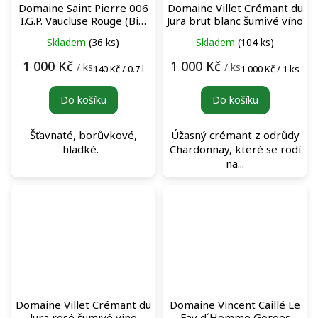
Domaine Saint Pierre 006
Domaine Villet Crémant du
I.G.P. Vaucluse Rouge (BiB
Jura brut blanc šumivé víno
5L) bag-in-box červené
Skladem
(36 ks)
Skladem
(104 ks)
víno
1 000 Kč
1 000 Kč
/ ks
/ ks
Měrná
Měrná
140 Kč / 0.7 l
1 000 Kč / 1 ks
cena:
cena:
Do košíku
Do košíku
Šťavnaté, borůvkové,
Úžasný crémant z odrůdy
hladké.
Chardonnay, které se rodí
na...
Domaine Villet Crémant du
Domaine Vincent Caillé Le
Jura rosé šumivé víno
Fay d´Homme Gorges