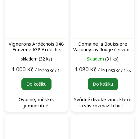
Vignerons Ardéchois 048
Domaine la Bouissiere
Fonvene IGP Ardeche
Vacqueyras Rouge červené
Rouge (BIB 5L) bag-in-box
víno
skladem
(32 ks)
Skladem
(31 ks)
červené víno
1 000 Kč
1 080 Kč
/ ks
/ ks
Měrná
Měrná
200 Kč / 1 l
1 080 Kč / 1 ks
cena:
cena:
Do košíku
Do košíku
Ovocné, měkké,
Svůdně divoké víno, které
jemnocitné.
si vás rozmazlí chutí...