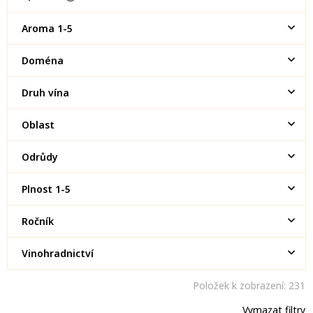
Aroma 1-5
Doména
Druh vína
Oblast
Odrůdy
Plnost 1-5
Ročník
Vinohradnictví
Položek k zobrazení:
231
Vymazat filtry