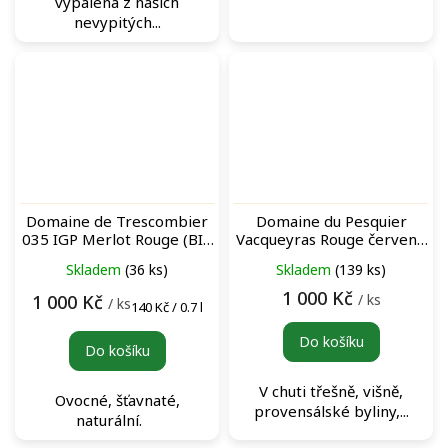
vypálená z našich
nevypitých...
Domaine de Trescombier
Domaine du Pesquier
035 IGP Merlot Rouge (BIB
Vacqueyras Rouge červené
5L) bag-in-box červené
víno
Skladem
(36 ks)
Skladem
(139 ks)
víno
1 000 Kč
/ ks
1 000 Kč
/ ks
Měrná
140 Kč / 0.7 l
cena:
Do košíku
Do košíku
V chuti třešně, višně,
Ovocné, šťavnaté,
provensálské byliny,...
naturální.