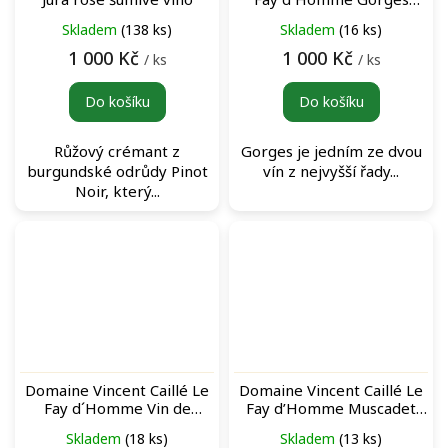
Blanc bílé víno
Skladem
(138 ks)
Skladem
(16 ks)
1 000 Kč
1 000 Kč
/ ks
/ ks
Do košíku
Do košíku
Růžový crémant z
Gorges je jedním ze dvou
burgundské odrůdy Pinot
vín z nejvyšší řady...
Noir, který...
Domaine Vincent Caillé Le
Domaine Vincent Caillé Le
Fay d´Homme Vin de
Fay d’Homme Muscadet
France L'Amphore Rouge
Monnières Saint Fiacre
Skladem
(18 ks)
Skladem
(13 ks)
červené víno
Blanc bílé víno