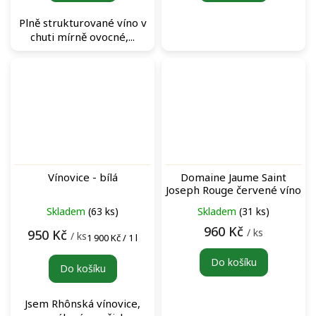
Plně strukturované víno v
chuti mírně ovocné,...
Vínovice - bílá
Domaine Jaume Saint
Joseph Rouge červené víno
Skladem
(63 ks)
Skladem
(31 ks)
960 Kč
/ ks
950 Kč
/ ks
Měrná
1 900 Kč / 1 l
cena:
Do košíku
Do košíku
Jsem Rhônská vínovice,