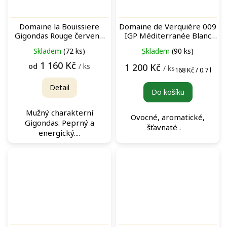
Domaine la Bouissiere
Domaine de Verquière 009
Gigondas Rouge červené
IGP Méditerranée Blanc
víno
(BIB 5L) bag-in-box bílé
Skladem
(72 ks)
Skladem
(90 ks)
víno
1 160 Kč
od
/ ks
1 200 Kč
/ ks
Měrná
168 Kč / 0.7 l
cena:
Detail
Do košíku
Mužný charakterní
Ovocné, aromatické,
Gigondas. Peprný a
šťavnaté .
energický....