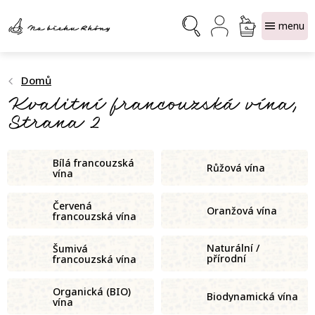
Přejít
NÁKUPNÍ
na
obsah
KOŠÍK
Domů
Kvalitní francouzská vína
,
Strana 2
Bílá francouzská
Růžová vína
vína
Červená
Oranžová vína
francouzská vína
Naturální /
Šumivá
přírodní
francouzská vína
francouzská vína
Organická (BIO)
Biodynamická vína
vína