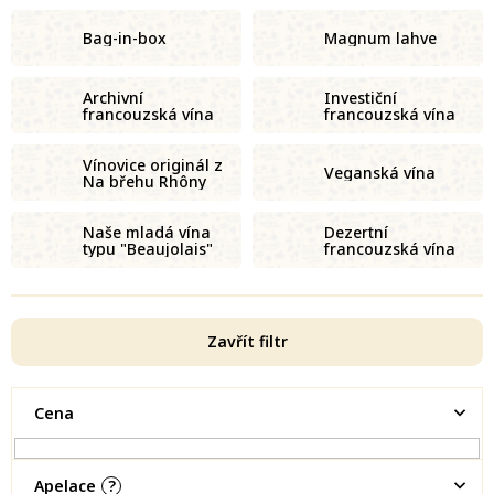
Bag-in-box
Magnum lahve
Archivní
Investiční
francouzská vína
francouzská vína
Vínovice originál z
Veganská vína
Na břehu Rhôny
Naše mladá vína
Dezertní
typu "Beaujolais"
francouzská vína
Zavřít filtr
Cena
Apelace
?