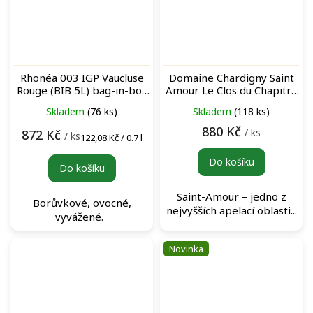
Rhonéa 003 IGP Vaucluse
Domaine Chardigny Saint
Rouge (BIB 5L) bag-in-box
Amour Le Clos du Chapitre
červené víno
Rouge červené víno
Skladem
(76 ks)
Skladem
(118 ks)
880 Kč
/ ks
872 Kč
/ ks
Měrná
122,08 Kč / 0.7 l
cena:
Do košíku
Do košíku
Saint-Amour – jedno z
Borůvkové, ovocné,
nejvyšších apelací oblasti...
vyvážené.
Novinka