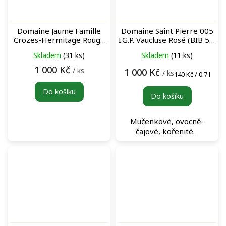
Domaine Jaume Famille
Domaine Saint Pierre 005
Crozes-Hermitage Rouge
I.G.P. Vaucluse Rosé (BIB 5L)
červené víno
bag-in-box růžové víno
Skladem
(31 ks)
Skladem
(11 ks)
1 000 Kč
/ ks
1 000 Kč
/ ks
Měrná
140 Kč / 0.7 l
cena:
Do košíku
Do košíku
Mučenkové, ovocně-
čajové, kořenité.