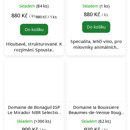
víno
Skladem
(84 ks)
Skladem
(1 ks)
880 Kč
/ ks
880 Kč
/ ks
Měrná
880 Kč / 1 ks
cena:
Do košíku
Do košíku
Specialita, lehčí víno, pro
Hloubavé, strukturované. K
milovníky animálních...
rozjímání. Spousta...
Domaine de Bonaguil IGP
Domaine la Bouissiere
Le Mirador NBR Selection
Beaumes-de-Venise Rouge
Rouge 2019 červené víno
červené víno
Skladem
(>300 ks)
Skladem
(62 ks)
900 Kč
920 Kč
/ ks
/ ks