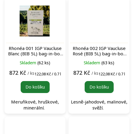
Rhonéa 001 IGP Vaucluse
Rhonéa 002 IGP Vaucluse
Blanc (BIB 5L) bag-in-box
Rosé (BIB 5L) bag-in-box
bílé víno
růžové víno
Skladem
(62 ks)
Skladem
(63 ks)
872 Kč
872 Kč
/ ks
/ ks
Měrná
Měrná
122,08 Kč / 0.7 l
122,08 Kč / 0.7 l
cena:
cena:
Do košíku
Do košíku
Meruňkové, hruškové,
Lesně-jahodové, malinové,
minerální.
svěží.