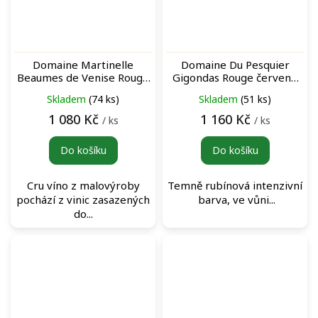
Domaine Martinelle
Domaine Du Pesquier
Beaumes de Venise Rouge
Gigondas Rouge červené
červené víno
víno
Skladem
(74 ks)
Skladem
(51 ks)
1 080 Kč
1 160 Kč
/ ks
/ ks
Do košíku
Do košíku
Cru víno z malovýroby
Temně rubínová intenzivní
pochází z vinic zasazených
barva, ve vůni...
do...