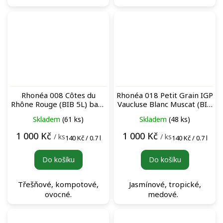
Rhonéa 008 Côtes du
Rhonéa 018 Petit Grain IGP
Rhône Rouge (BIB 5L) bag-
Vaucluse Blanc Muscat (BIB
in-box červené víno
5L) bag-in-box bílé víno
Skladem
(61 ks)
Skladem
(48 ks)
1 000 Kč
1 000 Kč
/ ks
/ ks
Měrná
Měrná
140 Kč / 0.7 l
140 Kč / 0.7 l
cena:
cena:
Do košíku
Do košíku
Třešňové, kompotové,
Jasmínové, tropické,
ovocné.
medové.