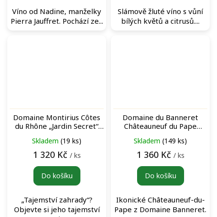
Víno od Nadine, manželky
Slámově žluté víno s vůní
Pierra Jauffret. Pochází ze...
bílých květů a citrusů....
Domaine Montirius Côtes
Domaine du Banneret
du Rhône „Jardin Secret“
Châteauneuf du Pape
rouge červené víno
Rouge 2023 červené víno
Skladem
(19 ks)
Skladem
(149 ks)
1 320 Kč
1 360 Kč
/ ks
/ ks
Do košíku
Do košíku
„Tajemství zahrady“?
Ikonické Châteauneuf-du-
Objevte si jeho tajemství
Pape z Domaine Banneret.