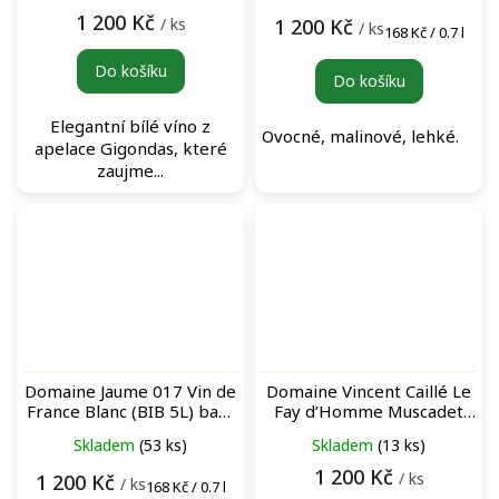
1 200 Kč
/ ks
1 200 Kč
/ ks
Měrná
168 Kč / 0.7 l
cena:
Do košíku
Do košíku
Elegantní bílé víno z
Ovocné, malinové, lehké.
apelace Gigondas, které
zaujme...
Domaine Jaume 017 Vin de
Domaine Vincent Caillé Le
France Blanc (BIB 5L) bag-
Fay d’Homme Muscadet
in-box bílé víno
Sèvre & Maine Terre de
Skladem
(53 ks)
Skladem
(13 ks)
Gneiss bílé víno
1 200 Kč
/ ks
1 200 Kč
/ ks
Měrná
168 Kč / 0.7 l