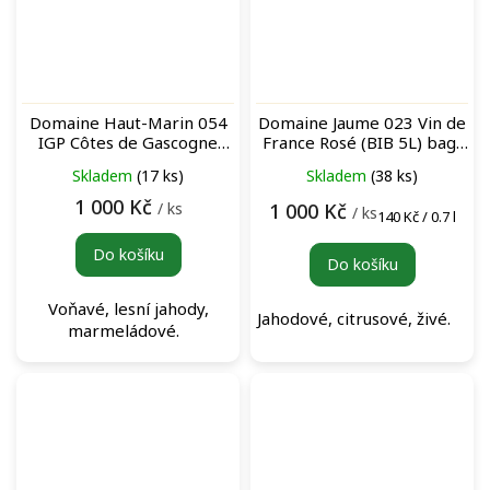
Domaine Haut-Marin 054
Domaine Jaume 023 Vin de
IGP Côtes de Gascogne
France Rosé (BIB 5L) bag-
Rouge (BIB 5L) bag-in-box
in-box růžové víno
Skladem
(17 ks)
Skladem
(38 ks)
červené víno
1 000 Kč
/ ks
1 000 Kč
/ ks
Měrná
140 Kč / 0.7 l
cena:
Do košíku
Do košíku
Voňavé, lesní jahody,
Jahodové, citrusové, živé.
marmeládové.