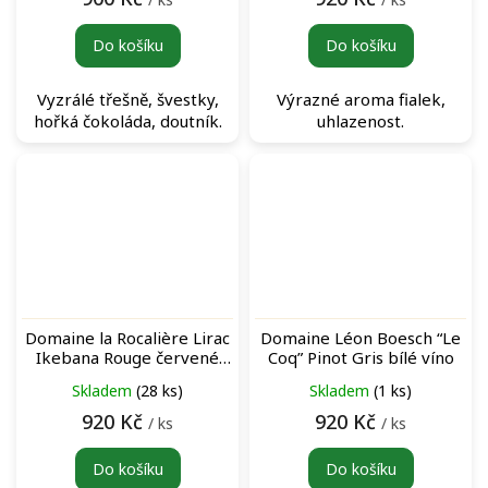
Do košíku
Do košíku
Vyzrálé třešně, švestky,
Výrazné aroma fialek,
hořká čokoláda, doutník.
uhlazenost.
Domaine la Rocalière Lirac
Domaine Léon Boesch “Le
Ikebana Rouge červené
Coq” Pinot Gris bílé víno
víno
Skladem
(28 ks)
Skladem
(1 ks)
920 Kč
920 Kč
/ ks
/ ks
Do košíku
Do košíku