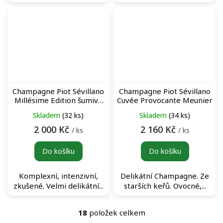
Champagne Piot Sévillano
Champagne Piot Sévillano
Millésime Edition šumivé
Cuvée Provocante Meunier
víno
Skladem
(32 ks)
Skladem
(34 ks)
2 000 Kč
2 160 Kč
/ ks
/ ks
Do košíku
Do košíku
Komplexní, intenzivní,
Delikátní Champagne. Ze
zkušené. Velmi delikátní...
starších keřů. Ovocné,...
18
položek celkem
O