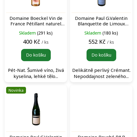
p
r
o
Domaine Boeckel Vin de
Domaine Paul G.Valentin
d
France Pétillant naturel
Blanquette de Limoux
u
šumivé víno
N°97 šumivé víno
Skladem
(291 ks)
Skladem
(180 ks)
k
t
400 Kč
552 Kč
/ ks
/ ks
ů
Do košíku
Do košíku
Pét-Nat. Šumivé víno, živá
Delikátně perlivý Crémant.
kyselina, lehké tělo...
Nepoddajnost zeleného...
Novinka
Domaine Paul G.Valentin
Domaine Bouché B&B