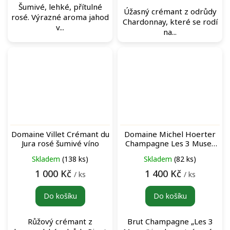
Šumivé, lehké, přítulné
Úžasný crémant z odrůdy
rosé. Výrazné aroma jahod
Chardonnay, které se rodí
v...
na...
Domaine Villet Crémant du
Domaine Michel Hoerter
Jura rosé šumivé víno
Champagne Les 3 Muses
šumivé bílé víno
Skladem
(138 ks)
Skladem
(82 ks)
1 000 Kč
1 400 Kč
/ ks
/ ks
Do košíku
Do košíku
Růžový crémant z
Brut Champagne „Les 3