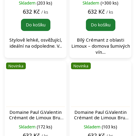
Skladem
(203 ks)
Skladem
(>300 ks)
632 Kč
632 Kč
/ ks
/ ks
Do košíku
Do košíku
Stylově lehké, osvěžující,
Bílý Crémant z oblasti
ideální na odpoledne. V...
Limoux – domova šumivých
vín....
Novinka
Novinka
Domaine Paul G.Valentin
Domaine Paul G.Valentin
Crémant de Limoux Brut
Crémant de Limoux Brut
Nature N°91 šumivé víno
Rosé N°69 šumivé víno
Skladem
(172 ks)
Skladem
(103 ks)
632 Kč
632 Kč
/ ks
/ ks