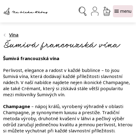
Přejít
NÁKUPNÍ
na
obsah
KOŠÍK
Vína
Šumivá francouzská vína
Šumivá francouzská vína
Perlivost, elegance a radost v každé bublince – to jsou
šumivá vína, která dodávají každé příležitosti slavnostní
nádech. V naší nabídce najdete nejen ikonické Champagne,
ale také Crémant, který si získává stále větší popularitu
mezi milovníky šumivých vín.
Champagne
– nápoj králů, vyrobený výhradně v oblasti
Champagne, je synonymem luxusu a prestiže. Tradiční
metoda výroby, druhotné kvašení v láhvi a pečlivý výběr
odrůd zaručují jedinečnou kvalitu a jemnou perlivost, kterou
si můžete vychutnat při každé slavnostní příležitosti.