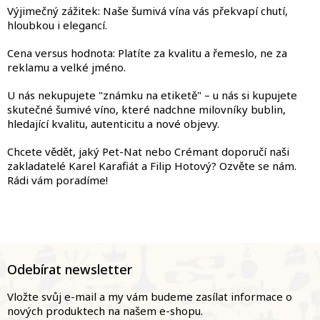
Výjimečný zážitek: Naše šumivá vína vás překvapí chutí,
hloubkou i elegancí.
Cena versus hodnota: Platíte za kvalitu a řemeslo, ne za
reklamu a velké jméno.
U nás nekupujete "známku na etiketě" – u nás si kupujete
skutečné šumivé víno, které nadchne milovníky bublin,
hledající kvalitu, autenticitu a nové objevy.
Chcete vědět, jaký Pet-Nat nebo Crémant doporučí naši
zakladatelé Karel Karafiát a Filip Hotový? Ozvěte se nám.
Rádi vám poradíme!
Z
á
Odebírat newsletter
p
a
Vložte svůj e-mail a my vám budeme zasílat informace o
t
nových produktech na našem e-shopu.