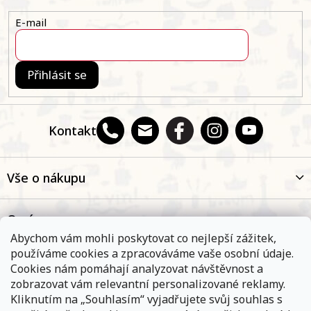
í
E-mail
Přihlásit se
Kontakt
Vše o nákupu
O nás
Abychom vám mohli poskytovat co nejlepší zážitek,
používáme cookies a zpracováváme vaše osobní údaje.
Oblíbené kategorie
Cookies nám pomáhají analyzovat návštěvnost a
zobrazovat vám relevantní personalizované reklamy.
Kliknutím na „Souhlasím“ vyjadřujete svůj souhlas s
Kontakt