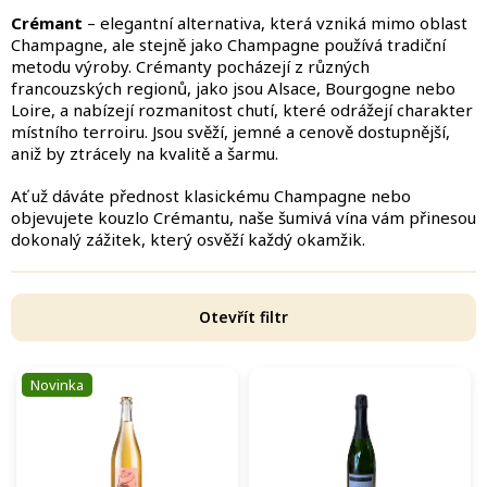
Crémant
– elegantní alternativa, která vzniká mimo oblast
Champagne, ale stejně jako Champagne používá tradiční
metodu výroby. Crémanty pocházejí z různých
francouzských regionů, jako jsou Alsace, Bourgogne nebo
Loire, a nabízejí rozmanitost chutí, které odrážejí charakter
místního terroiru. Jsou svěží, jemné a cenově dostupnější,
aniž by ztrácely na kvalitě a šarmu.
Ať už dáváte přednost klasickému Champagne nebo
objevujete kouzlo Crémantu, naše šumivá vína vám přinesou
dokonalý zážitek, který osvěží každý okamžik.
Otevřít filtr
V
Novinka
ý
p
i
s