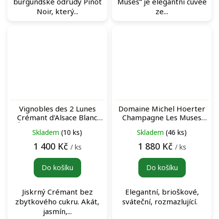
burgundské odrůdy Pinot
Muses“ je elegantní cuvée
Noir, který...
ze...
Vignobles des 2 Lunes
Domaine Michel Hoerter
Crémant d'Alsace Blanc
Champagne Les Muses
"Éclipse" bílé šumivé víno
Millesime 2018 šumivé bílé
Skladem
(10 ks)
Skladem
(46 ks)
víno
1 400 Kč
1 880 Kč
/ ks
/ ks
Do košíku
Do košíku
Jiskrný Crémant bez
Elegantní, brioškové,
zbytkového cukru. Akát,
sváteční, rozmazlující.
jasmín,...