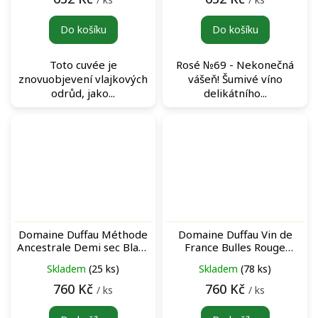
Do košíku
Do košíku
Toto cuvée je
Rosé №69 - Nekonečná
znovuobjevení vlajkových
vášeň! Šumivé víno
odrůd, jako...
delikátního...
Domaine Duffau Méthode
Domaine Duffau Vin de
Ancestrale Demi sec Blanc
France Bulles Rouge
šumivé bílé víno
šumivé červené víno
Skladem
(25 ks)
Skladem
(78 ks)
760 Kč
760 Kč
/ ks
/ ks