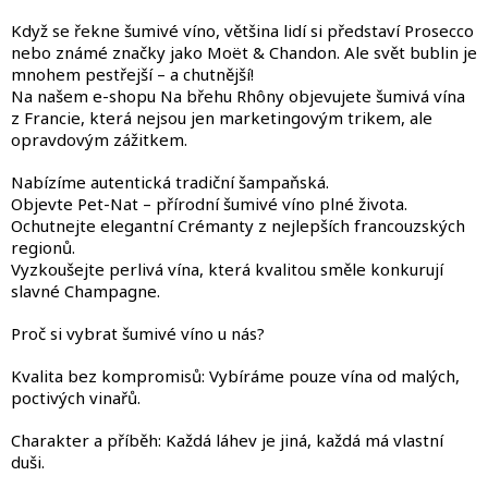
v
l
Když se řekne šumivé víno, většina lidí si představí Prosecco
á
nebo známé značky jako Moët & Chandon. Ale svět bublin je
d
mnohem pestřejší – a chutnější!
a
Na našem e-shopu Na břehu Rhôny objevujete šumivá vína
c
z Francie, která nejsou jen marketingovým trikem, ale
í
opravdovým zážitkem.
p
r
Nabízíme autentická tradiční šampaňská.
v
Objevte Pet-Nat – přírodní šumivé víno plné života.
k
Ochutnejte elegantní Crémanty z nejlepších francouzských
y
regionů.
v
Vyzkoušejte perlivá vína, která kvalitou směle konkurují
ý
slavné Champagne.
p
i
Proč si vybrat šumivé víno u nás?
s
u
Kvalita bez kompromisů: Vybíráme pouze vína od malých,
poctivých vinařů.
Charakter a příběh: Každá láhev je jiná, každá má vlastní
duši.