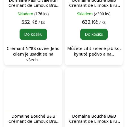
Crémant de Limoux Brut
Crémant de Limoux Brut
N°88 šumivé víno
Nature šumivé víno
Skladem
(176 ks)
Skladem
(>300 ks)
552 Kč
632 Kč
/ ks
/ ks
Do košíku
Do košíku
Crémant N°88 cuvée. Jeho
Můžete cítit zelené jablko,
cílem je usadit se na
kynuté pečivo a na...
všech...
Domaine Bouché B&B
Domaine Bouché B&B
Crémant de Limoux Brut
Crémant de Limoux Brut
Rosé šumivé víno
šumivé víno