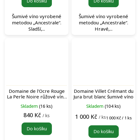
Do košíku
Do košíku
Šumivé víno vyrobené
Šumivé víno vyrobené
metodou „Ancestrale“.
metodou „Ancestrale“.
Sladší,...
Hravé,...
Domaine de l'Ocre Rouge
Domaine Villet Crémant du
La Perle Noire růžové víno
Jura brut blanc šumivé víno
šumivé
Skladem
(16 ks)
Skladem
(104 ks)
840 Kč
/ ks
1 000 Kč
/ ks
Měrná
1 000 Kč / 1 ks
cena:
Do košíku
Do košíku