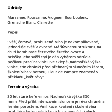
Odrůdy
Marsanne, Roussanne, Viognier, Bourboulenc,
Grenache Blanc, Clairette
Popis
Svěží, čerstvé, probuzené.
Víno je nekomplikované,
jednoduše svěží a ovocné. Má šťavnatou strukturu, na
chuti kombinace čerstvého žlutého ovoce a
briošky.
Jeho svěží styl je dán výběrem odrůd a
pečlivou prací na vinici i ve sklepě
(nadmořská výška
vinice, stín chránící před přehnaným slunečním žárem,
školení vína v betonu).
Fleur de Pampre znamená v
překladu „květ révy“.
Terroir
a výroba
30 let staré keře vinice. Nadmořská výška 350
mnm.
Před příliš intenzivním sluncem je réva chráněna
lesním porostem.
Vinifikace: kvašení i školení vína
probíhá v betonových
tancích, na jemných kalech