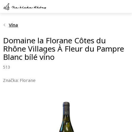
Přejít
na
obsah
Vína
Domaine la Florane Côtes du
Rhône Villages À Fleur du Pampre
Blanc bílé víno
513
Značka:
Florane