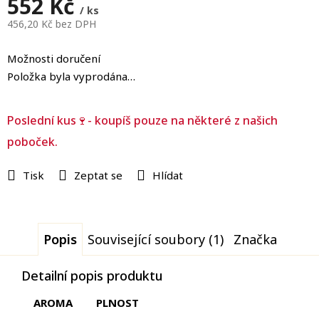
552 Kč
/ ks
456,20 Kč bez DPH
Měrná
cena:
Možnosti doručení
Položka byla vyprodána…
Poslední kus🍷- koupíš pouze na některé z našich
poboček.
Tisk
Zeptat se
Hlídat
Popis
Související soubory (1)
Značka
Detailní popis produktu
AROMA
PLNOST