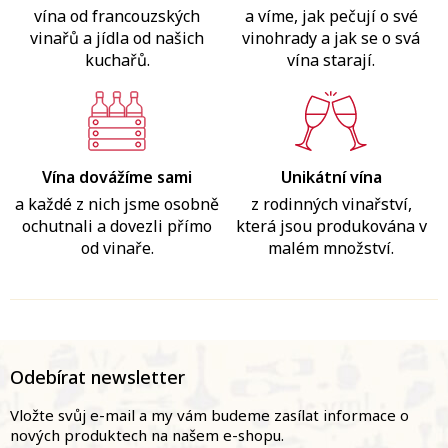
vína od francouzských
a víme, jak pečují o své
vinařů a jídla od našich
vinohrady a jak se o svá
kuchařů.
vína starají.
Vína dovážíme sami
Unikátní vína
a každé z nich jsme osobně
z rodinných vinařství,
ochutnali a dovezli přímo
která jsou produkována v
od vinaře.
malém množství.
Z
á
Odebírat newsletter
p
a
Vložte svůj e-mail a my vám budeme zasílat informace o
t
nových produktech na našem e-shopu.