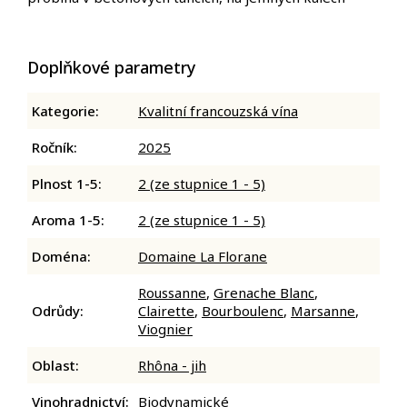
Doplňkové parametry
Kategorie
:
Kvalitní francouzská vína
Ročník
:
2025
Plnost 1-5
:
2 (ze stupnice 1 - 5)
Aroma 1-5
:
2 (ze stupnice 1 - 5)
Doména
:
Domaine La Florane
Roussanne
,
Grenache Blanc
,
Odrůdy
:
Clairette
,
Bourboulenc
,
Marsanne
,
Viognier
Oblast
:
Rhôna - jih
Vinohradnictví
:
Biodynamické