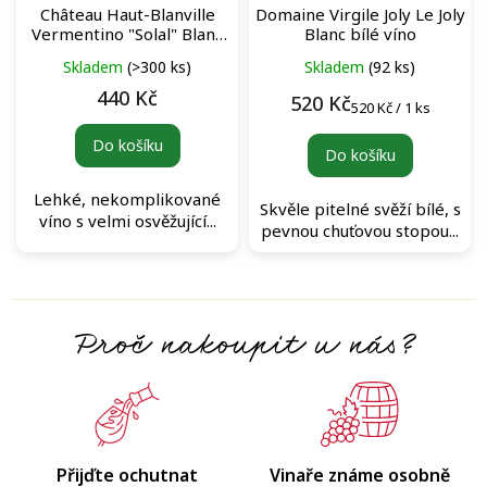
Château Haut-Blanville
Domaine Virgile Joly Le Joly
Vermentino "Solal" Blanc
Blanc bílé víno
bílé víno
Skladem
(>300 ks)
Skladem
(92 ks)
440 Kč
520 Kč
Měrná
520 Kč / 1 ks
cena:
Do košíku
Do košíku
Lehké, nekomplikované
Skvěle pitelné svěží bílé, s
víno s velmi osvěžující...
pevnou chuťovou stopou...
Proč nakoupit u nás?
Přijďte ochutnat
Vinaře známe osobně