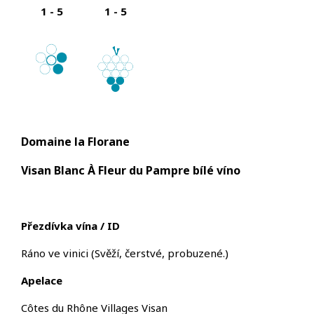
1 - 5
1 - 5
Domaine la Florane
Visan Blanc À Fleur du Pampre bílé víno
Přezdívka vína / ID
Ráno ve vinici
(Svěží, čerstvé, probuzené.
)
Apelace
Côtes du Rhône Villages Visan