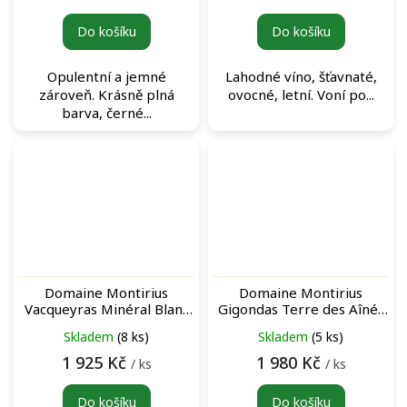
Do košíku
Do košíku
Opulentní a jemné
Lahodné víno, šťavnaté,
zároveň. Krásně plná
ovocné, letní. Voní po...
barva, černé...
Domaine Montirius
Domaine Montirius
Vacqueyras Minéral Blanc
Gigondas Terre des Aînés
2019 archivní bílé víno
Rouge 2015 archivní
Skladem
(8 ks)
Skladem
(5 ks)
červené víno
1 925 Kč
1 980 Kč
/ ks
/ ks
Do košíku
Do košíku