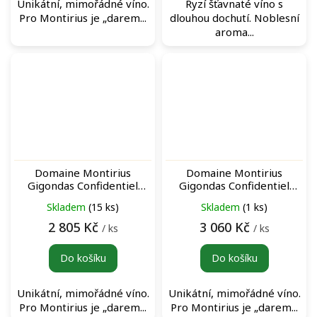
Unikátní, mimořádné víno.
Ryzí šťavnaté víno s
Pro Montirius je „darem...
dlouhou dochutí. Noblesní
aroma...
Domaine Montirius
Domaine Montirius
Gigondas Confidentiel
Gigondas Confidentiel
Rouge 2016 archivní
Rouge 2009 archivní
Skladem
(15 ks)
Skladem
(1 ks)
červené víno
červené víno
2 805 Kč
3 060 Kč
/ ks
/ ks
Do košíku
Do košíku
Unikátní, mimořádné víno.
Unikátní, mimořádné víno.
Pro Montirius je „darem...
Pro Montirius je „darem...