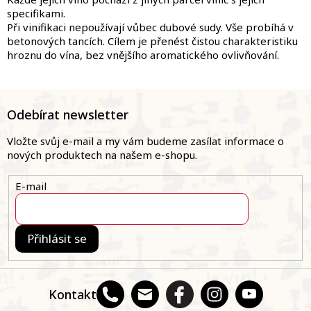
specifikami.
Při vinifikaci nepoužívají vůbec dubové sudy. Vše probíhá v
betonových tancích. Cílem je přenést čistou charakteristiku
hroznu do vína, bez vnějšího aromatického ovlivňování.
Z
á
Odebírat newsletter
p
a
Vložte svůj e-mail a my vám budeme zasílat informace o
t
nových produktech na našem e-shopu.
í
E-mail
Přihlásit se
Kontakt