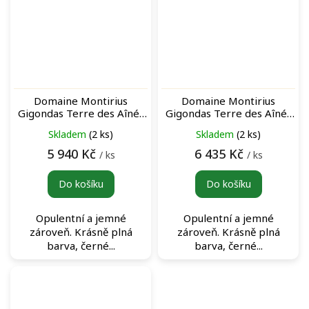
Domaine Montirius
Domaine Montirius
Gigondas Terre des Aînés
Gigondas Terre des Aînés
Rouge Magnum 2009
Rouge Magnum 2004
Skladem
(2 ks)
Skladem
(2 ks)
archivní červené víno
archivní červené víno
5 940 Kč
6 435 Kč
/ ks
/ ks
Do košíku
Do košíku
Opulentní a jemné
Opulentní a jemné
zároveň. Krásně plná
zároveň. Krásně plná
barva, černé...
barva, černé...