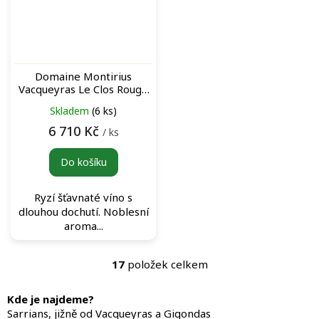
Domaine Montirius
Vacqueyras Le Clos Rouge
Magnum 2016 archivní
Skladem
(6 ks)
červené víno
6 710 Kč
/ ks
Do košíku
Ryzí šťavnaté víno s
dlouhou dochutí. Noblesní
aroma...
17
položek celkem
O
v
l
Kde je najdeme?
á
Sarrians, jižně od Vacqueyras a Gigondas