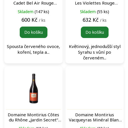
d
Cadet Bel Air Rouge
Les Violettes Rouge
u
červené víno
červené víno
Skladem
(147 ks)
Skladem
(55 ks)
k
t
600 Kč
632 Kč
/ ks
/ ks
ů
Do košíku
Do košíku
Spousta červeného ovoce,
Květinový, jednodušší styl
koření, tepla a...
Syrahu s vůní po
červeném...
Domaine Montirius Côtes
Domaine Montirius
du Rhône „Jardin Secret“
Vacqueyras Minéral Blanc
rouge červené víno
bílé víno