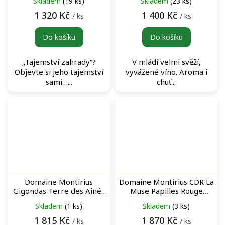
Skladem
(19 ks)
Skladem
(23 ks)
1 320 Kč
1 400 Kč
/ ks
/ ks
Do košíku
Do košíku
„Tajemství zahrady“?
V mládí velmi svěží,
Objevte si jeho tajemství
vyvážené víno. Aroma i
sami…...
chuť...
Domaine Montirius
Domaine Montirius CDR La
Gigondas Terre des Aînés
Muse Papilles Rouge
Rouge 2016 archivní
Magnum 2016 archivní
Skladem
(1 ks)
Skladem
(3 ks)
červené víno
červené víno
1 815 Kč
1 870 Kč
/ ks
/ ks