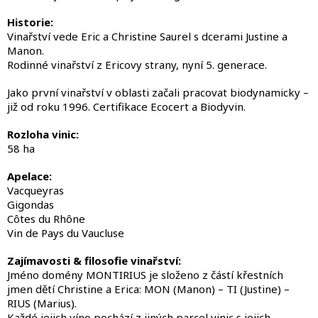
d
a
Historie:
c
Vinařství vede Eric a Christine Saurel s dcerami Justine a
í
Manon.
p
Rodinné vinařství z Ericovy strany, nyní 5. generace.
r
v
Jako první vinařství v oblasti začali pracovat biodynamicky –
k
již od roku 1996. Certifikace Ecocert a Biodyvin.
y
v
Rozloha vinic:
ý
58 ha
p
i
Apelace:
s
Vacqueyras
u
Gigondas
Côtes du Rhône
Vin de Pays du Vaucluse
Zajímavosti & filosofie vinařství:
Jméno domény MONTIRIUS je složeno z částí křestních
jmen dětí Christine a Erica: MON (Manon) – TI (Justine) –
RIUS (Marius).
Každé jejich víno pochází z jiných parcel vinic s jejich