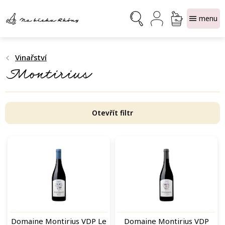
Přejít
NÁKUPNÍ
na
obsah
KOŠÍK
Vinařství
Montirius
Otevřít filtr
V
ý
p
i
s
p
r
o
Domaine Montirius VDP Le
Domaine Montirius VDP