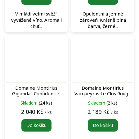
V mládí velmi svěží,
Opulentní a jemné
vyvážené víno. Aroma i
zároveň. Krásně plná
chuť...
barva, černé...
Domaine Montirius
Domaine Montirius
Gigondas Confidentiel
Vacqueyras Le Clos Rouge
Rouge červené víno
2016 archivní červené víno
Skladem
(24 ks)
Skladem
(2 ks)
2 040 Kč
2 189 Kč
/ ks
/ ks
Do košíku
Do košíku