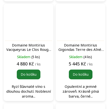
Domaine Montirius
Domaine Montirius
Vacqueyras Le Clos Rouge
Gigondas Terre des Aînés
Magnum červené víno
Rouge Magnum 2016
Skladem
(5 ks)
Skladem
(4 ks)
archivní červené víno
4 880 Kč
5 445 Kč
/ ks
/ ks
Do košíku
Do košíku
Ryzí šťavnaté víno s
Opulentní a jemné
dlouhou dochutí. Noblesní
zároveň. Krásně plná
aroma...
barva, černé...