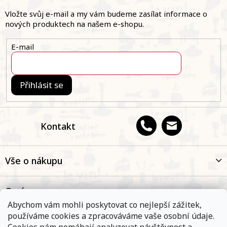
p
a
Vložte svůj e-mail a my vám budeme zasílat informace o
t
nových produktech na našem e-shopu.
í
E-mail
Přihlásit se
Kontakt
Vše o nákupu
O nás
Abychom vám mohli poskytovat co nejlepší zážitek,
používáme cookies a zpracováváme vaše osobní údaje.
Oblíbené kategorie