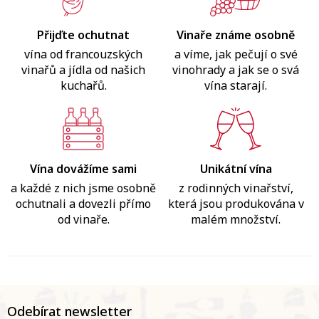
Přijďte ochutnat
Vinaře známe osobně
vína od francouzských
a víme, jak pečují o své
vinařů a jídla od našich
vinohrady a jak se o svá
kuchařů.
vína starají.
Vína dovážíme sami
Unikátní vína
a každé z nich jsme osobně
z rodinných vinařství,
ochutnali a dovezli přímo
která jsou produkována v
od vinaře.
malém množství.
Z
á
Odebírat newsletter