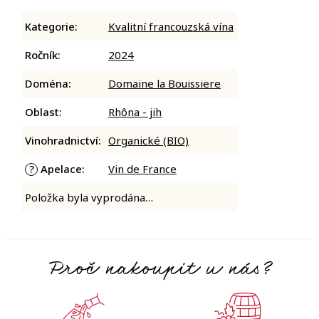
Kategorie
:
Kvalitní francouzská vína
Ročník
:
2024
Doména
:
Domaine la Bouissiere
Oblast
:
Rhôna - jih
Vinohradnictví
:
Organické (BIO)
Apelace
:
Vin de France
?
Položka byla vyprodána…
Proč nakoupit u nás?