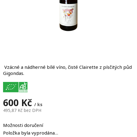
Vzácné a nádherné bílé víno, čisté Clairette z písčitých půd
Gigondas.
600 Kč
/ ks
495,87 Kč bez DPH
Měrná
cena:
Možnosti doručení
Položka byla vyprodána…