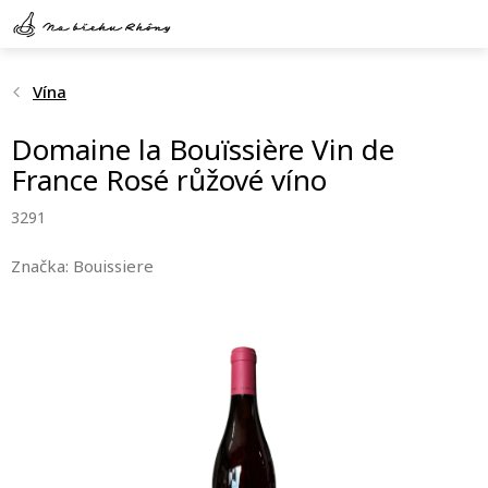
Přejít
na
obsah
Vína
Domaine la Bouïssière Vin de
France Rosé růžové víno
3291
Značka:
Bouissiere