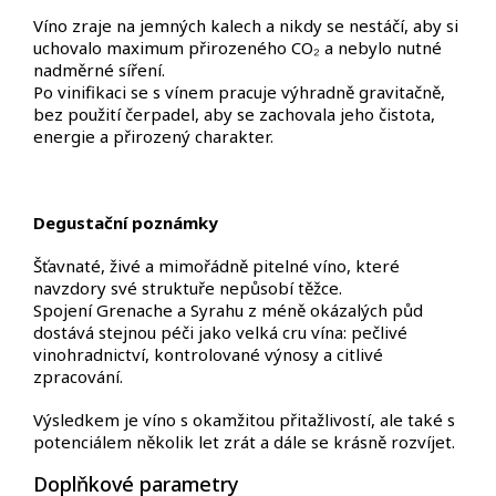
Víno zraje na jemných kalech a nikdy se nestáčí, aby si
uchovalo maximum přirozeného CO₂ a nebylo nutné
nadměrné síření.
Po vinifikaci se s vínem pracuje výhradně gravitačně,
bez použití čerpadel, aby se zachovala jeho čistota,
energie a přirozený charakter.
Degustační poznámky
Šťavnaté, živé a mimořádně pitelné víno, které
navzdory své struktuře nepůsobí těžce.
Spojení Grenache a Syrahu z méně okázalých půd
dostává stejnou péči jako velká cru vína: pečlivé
vinohradnictví, kontrolované výnosy a citlivé
zpracování.
Výsledkem je víno s okamžitou přitažlivostí, ale také s
potenciálem několik let zrát a dále se krásně rozvíjet.
Doplňkové parametry