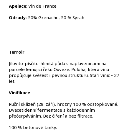
Apelace
: Vin de France
Odrudy:
50% Grenache, 50 % Syrah
Terroir
Jílovito-písčito-hlinitá půda s naplaveninami na
parcele lemující řeku Ouvèze. Poloha, která vínu
propůjčuje svěžest i pevnou strukturu. Stáří vinic - 27
let.
Vinifikace
Ruční sklizeň (28. září), hrozny 100 % odstopkované.
Dvacetidenní fermentace s každodenním
přečerpáváním. Bez čiření a bez filtrace.
100 % betonové tanky.