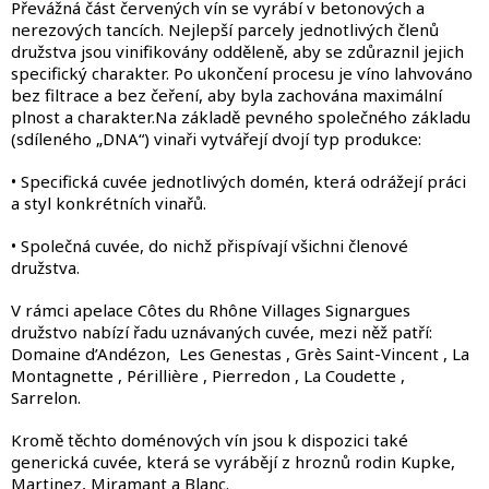
Převážná část červených vín se vyrábí v betonových a
nerezových tancích. Nejlepší parcely jednotlivých členů
družstva jsou vinifikovány odděleně, aby se zdůraznil jejich
specifický charakter. Po ukončení procesu je víno lahvováno
bez filtrace a bez čeření, aby byla zachována maximální
plnost a charakter.Na základě pevného společného základu
(sdíleného „DNA“) vinaři vytvářejí dvojí typ produkce:
• Specifická cuvée jednotlivých domén, která odrážejí práci
a styl konkrétních vinařů.
• Společná cuvée, do nichž přispívají všichni členové
družstva.
V rámci apelace Côtes du Rhône Villages Signargues
družstvo nabízí řadu uznávaných cuvée, mezi něž patří:
Domaine d’Andézon, Les Genestas , Grès Saint-Vincent , La
Montagnette , Périllière , Pierredon , La Coudette ,
Sarrelon.
Kromě těchto doménových vín jsou k dispozici také
generická cuvée, která se vyrábějí z hroznů rodin Kupke,
Martinez, Miramant a Blanc.