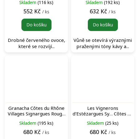
Skladem
(116 ks)
Skladem
(192 ks)
červené víno
víno
552 Kč
632 Kč
/ ks
/ ks
Do košíku
Do košíku
Drobné červeného ovoce,
Vůně se otevírá výraznými
které se rozvíjí...
praženými tóny kávy a...
Granacha Côtes du Rhône
Les Vignerons
Villages Signargues Rouge
d'Estézargues Sy… Côtes du
červené víno
Rhône Villages Signargues
Skladem
(195 ks)
Skladem
(25 ks)
Rouge červené víno
680 Kč
680 Kč
/ ks
/ ks