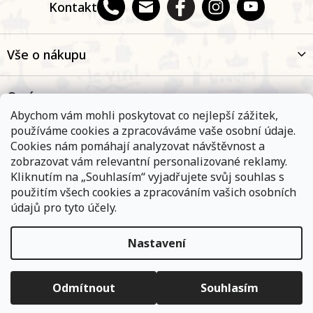
Kontakt
Vše o nákupu
O nás
Abychom vám mohli poskytovat co nejlepší zážitek,
používáme cookies a zpracováváme vaše osobní údaje.
Oblíbené kategorie
Cookies nám pomáhají analyzovat návštěvnost a
zobrazovat vám relevantní personalizované reklamy.
Kliknutím na „Souhlasím“ vyjadřujete svůj souhlas s
Kontakt
použitím všech cookies a zpracováním vašich osobních
údajů pro tyto účely.
Nastavení
Objednávky, které přijmeme a jsou uhrazeny do 11,00 hodin
expedujeme ještě v ten samý den. Vyčkejte prosím na
Copyright 2026
E-shop Na břehu Rhôny
. Všechna práva
informace od přepravní společnosti. Pokud jste zvolili osobní
vyhrazena.
Upravit nastavení cookies
vyzvednutí na některé z našich poboček - vyčkejte na informační
Odmítnout
Souhlasím
e-mail.
Vytvořil Shoptet
|
ShopCode