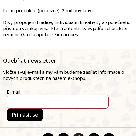
Roční produkce (přibližně): 2 miliony lahví.
Díky propojení tradice, individuální kreativity a společného
přístupu vznikají vína, která autenticky vyjadřují charakter
regionu Gard a apelace Signargues.
Z
á
Odebírat newsletter
p
a
Vložte svůj e-mail a my vám budeme zasílat informace o
t
nových produktech na našem e-shopu.
í
E-mail
Přihlásit se