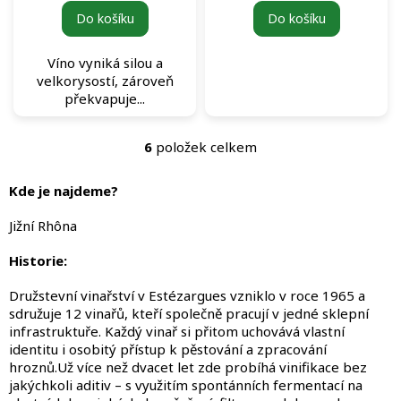
Do košíku
Do košíku
Víno vyniká silou a
velkorysostí, zároveň
překvapuje...
6
položek celkem
O
v
l
Kde je najdeme?
á
d
Jižní Rhôna
a
c
Historie:
í
p
Družstevní vinařství v Estézargues vzniklo v roce 1965 a
r
sdružuje 12 vinařů, kteří společně pracují v jedné sklepní
v
infrastruktuře. Každý vinař si přitom uchovává vlastní
k
identitu i osobitý přístup k pěstování a zpracování
y
hroznů.Už více než dvacet let zde probíhá vinifikace bez
v
jakýchkoli aditiv – s využitím spontánních fermentací na
ý