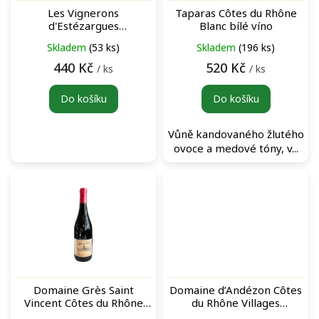
o
Les Vignerons
Taparas Côtes du Rhône
d
d'Estézargues
Blanc bílé víno
u
Carambouille Vin de France
Skladem
(53 ks)
Skladem
(196 ks)
k
Rouge červené víno
t
440 Kč
520 Kč
/ ks
/ ks
ů
Do košíku
Do košíku
Vůně kandovaného žlutého
ovoce a medové tóny, v...
Domaine Grès Saint
Domaine d’Andézon Côtes
Vincent Côtes du Rhône
du Rhône Villages
Villages Signargues Rouge
Signargues Rouge červené