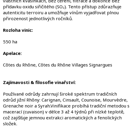
vlastních kvasinkách, bez čeření, filtrace a dokonce bez
p
přídavku oxidu siřičitého (SO₂). Tento přístup zdůrazňuje
i
autenticitu terroiru a umožňuje vínům vyjadřovat plnou
s
přirozenost jednotlivých ročníků.
u
Rozloha vinic:
550 ha
Apelace:
Côtes du Rhône, Côtes du Rhône Villages Signargues
Zajímavosti & filosofie vinařství:
Používané odrůdy zahrnují široké spektrum tradičních
odrůd jižní Rhôny: Carignan, Cinsault, Counoise, Mourvèdre,
Grenache noir a Syrah.Vinifikace probíhá tradiční metodou s
macerací (cuvaison) v délce 3 až 4 týdnů při nízké teplotě,
což zajišťuje jemnou extrakci aromatických a fenolických
složek.