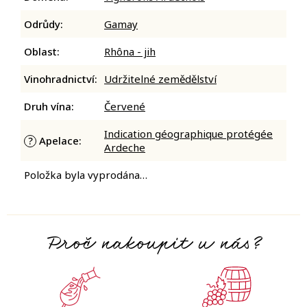
Odrůdy
:
Gamay
Oblast
:
Rhôna - jih
Vinohradnictví
:
Udržitelné zemědělství
Druh vína
:
Červené
Indication géographique protégée
Apelace
:
?
Ardeche
Položka byla vyprodána…
Proč nakoupit u nás?