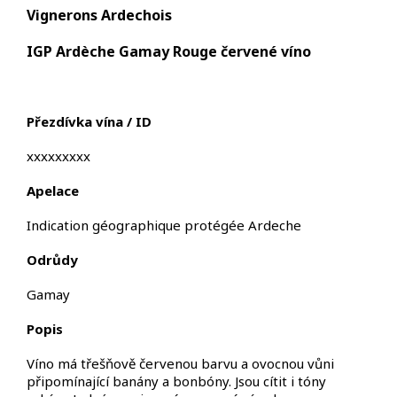
Vignerons Ardechois
IGP Ardèche Gamay Rouge červené víno
Přezdívka vína / ID
xxxxxxxxx
Apelace
Indication géographique protégée Ardeche
Odrůdy
Gamay
Popis
Víno má třešňově červenou barvu a ovocnou vůni
připomínající banány a bonbóny. Jsou cítit i tóny