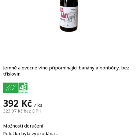
Jemné a ovocné víno připomínající banány a bonbóny, bez
tříslovin.
392 Kč
/ ks
323,97 Kč bez DPH
Měrná
cena:
Možnosti doručení
Položka byla vyprodána…