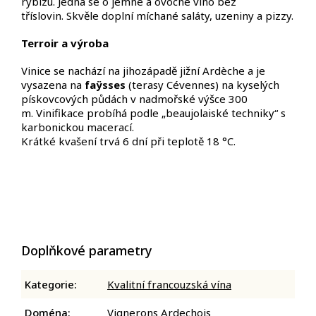
rybízu. Jedná se o jemné a ovocné víno bez
tříslovin. Skvěle doplní míchané saláty, uzeniny a pizzy.
Terroir
a výroba
Vinice se nachází na jihozápadě jižní Ardèche a je
vysazena na
faÿsses
(terasy Cévennes) na kyselých
pískovcových půdách v nadmořské výšce 300
m. Vinifikace probíhá podle „beaujolaiské techniky“ s
karbonickou macerací.
Krátké kvašení trvá 6 dní při teplotě 18 °C.
Doplňkové parametry
Kategorie
:
Kvalitní francouzská vína
Doména
:
Vignerons Ardechois