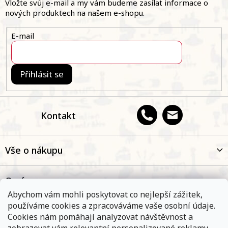
a
Vložte svůj e-mail a my vám budeme zasílat informace o
t
nových produktech na našem e-shopu.
í
E-mail
Přihlásit se
Kontakt
Vše o nákupu
O nás
Abychom vám mohli poskytovat co nejlepší zážitek,
používáme cookies a zpracováváme vaše osobní údaje.
Oblíbené kategorie
Cookies nám pomáhají analyzovat návštěvnost a