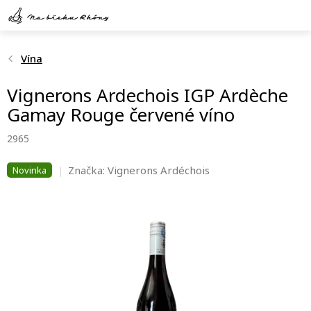
Přejít
na
obsah
Vína
Vignerons Ardechois IGP Ardèche
Gamay Rouge červené víno
2965
Značka:
Vignerons Ardéchois
Novinka