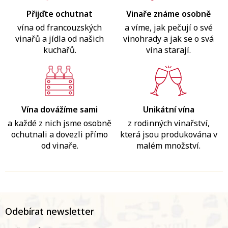
Přijďte ochutnat
Vinaře známe osobně
vína od francouzských
a víme, jak pečují o své
vinařů a jídla od našich
vinohrady a jak se o svá
kuchařů.
vína starají.
Vína dovážíme sami
Unikátní vína
a každé z nich jsme osobně
z rodinných vinařství,
ochutnali a dovezli přímo
která jsou produkována v
od vinaře.
malém množství.
Z
á
Odebírat newsletter
p