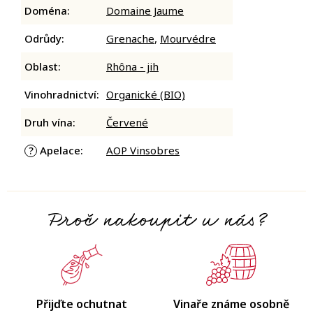
Doména
:
Domaine Jaume
Odrůdy
:
Grenache
,
Mourvédre
Oblast
:
Rhôna - jih
Vinohradnictví
:
Organické (BIO)
Druh vína
:
Červené
Apelace
:
AOP Vinsobres
?
Proč nakoupit u nás?
Přijďte ochutnat
Vinaře známe osobně