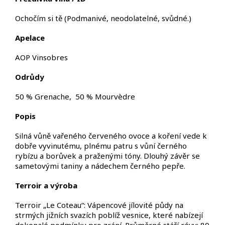
Ochočím si tě (Podmanivé, neodolatelné, svůdné.)
Apelace
AOP Vinsobres
Odrůdy
50 % Grenache, 50 % Mourvèdre
Popis
Silná vůně vařeného červeného ovoce a koření vede k
dobře vyvinutému, plnému patru s vůní černého
rybízu a borůvek a praženými tóny. Dlouhý závěr se
sametovými taniny a nádechem černého pepře.
Terroir
a výroba
Terroir „Le Coteau“: Vápencové jílovité půdy na
strmých jižních svazích poblíž vesnice, které nabízejí