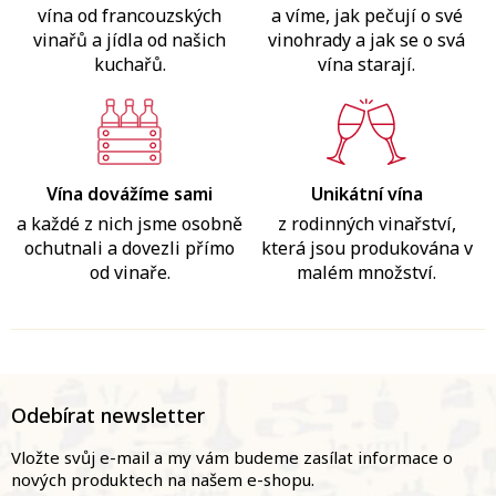
vína od francouzských
a víme, jak pečují o své
vinařů a jídla od našich
vinohrady a jak se o svá
kuchařů.
vína starají.
Vína dovážíme sami
Unikátní vína
a každé z nich jsme osobně
z rodinných vinařství,
ochutnali a dovezli přímo
která jsou produkována v
od vinaře.
malém množství.
Z
á
Odebírat newsletter
p
a
Vložte svůj e-mail a my vám budeme zasílat informace o
t
nových produktech na našem e-shopu.