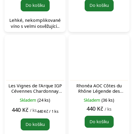
Do košíku
Do košíku
Lehké, nekomplikované
víno s velmi osvěžující...
Les Vignes de l'Arque IGP
Rhonéa AOC Côtes du
Cévennes Chardonnay
Rhône Légende des
blanc bílé víno
Toques Rosé růžové víno
Skladem
(24 ks)
Skladem
(36 ks)
440 Kč
/ ks
440 Kč
/ ks
Měrná
440 Kč / 1 ks
cena:
Do košíku
Do košíku