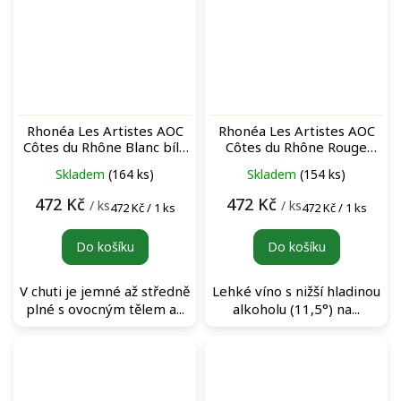
Rhonéa Les Artistes AOC
Rhonéa Les Artistes AOC
Côtes du Rhône Blanc bílé
Côtes du Rhône Rouge
víno
červené víno
Skladem
(164 ks)
Skladem
(154 ks)
472 Kč
472 Kč
/ ks
/ ks
Měrná
Měrná
472 Kč / 1 ks
472 Kč / 1 ks
cena:
cena:
Do košíku
Do košíku
V chuti je jemné až středně
Lehké víno s nižší hladinou
plné s ovocným tělem a...
alkoholu (11,5°) na...