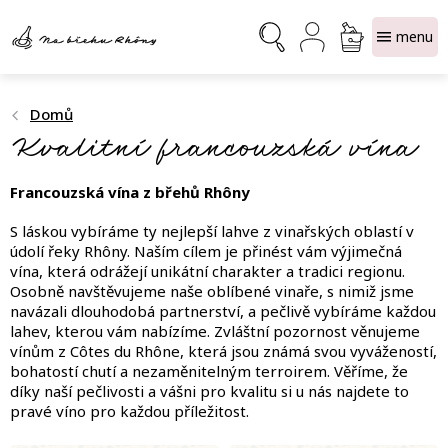
Přejít
NÁKUPNÍ
na
obsah
KOŠÍK
Domů
Kvalitní francouzská vína
Francouzská vína z břehů Rhôny
S láskou vybíráme ty nejlepší lahve z vinařských oblastí v
údolí řeky Rhôny. Naším cílem je přinést vám výjimečná
vína, která odrážejí unikátní charakter a tradici regionu.
Osobně navštěvujeme naše oblíbené vinaře, s nimiž jsme
navázali dlouhodobá partnerství, a pečlivě vybíráme každou
lahev, kterou vám nabízíme. Zvláštní pozornost věnujeme
vínům z Côtes du Rhône, která jsou známá svou vyvážeností,
bohatostí chutí a nezaměnitelným terroirem. Věříme, že
díky naší pečlivosti a vášni pro kvalitu si u nás najdete to
pravé víno pro každou příležitost.