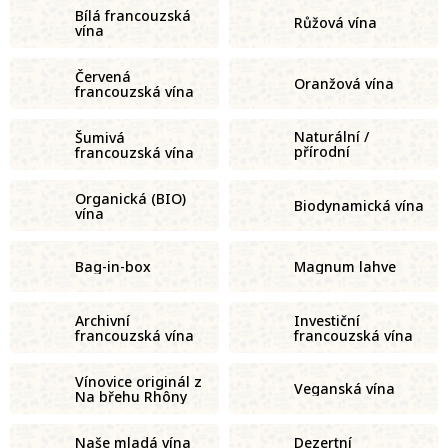
Bílá francouzská
Růžová vína
vína
Červená
Oranžová vína
francouzská vína
Naturální /
Šumivá
přírodní
francouzská vína
francouzská vína
Organická (BIO)
Biodynamická vína
vína
Bag-in-box
Magnum lahve
Archivní
Investiční
francouzská vína
francouzská vína
Vínovice originál z
Veganská vína
Na břehu Rhôny
Naše mladá vína
Dezertní