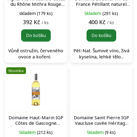
d
du Rhône Mithra Rouge
France Pétillant naturel
u
červené víno
šumivé víno
skladem
(179 ks)
Skladem
(291 ks)
k
t
392 Kč
400 Kč
/ ks
/ ks
ů
Do košíku
Do košíku
Vůně ostružin, červeného
Pét-Nat. Šumivé víno, živá
ovoce a koření.
kyselina, lehké tělo...
Novinka
Domaine Haut-Marin IGP
Domaine Saint Pierre IGP
Côtes de Gascogne
Vaucluse cuvée Héritage
Élisabeth Gros Manseng
Rouge červené víno
Skladem
(212 ks)
Skladem
(9 ks)
Blanc bílé víno