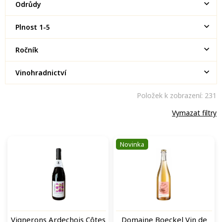
Odrůdy
Plnost 1-5
Ročník
Vinohradnictví
Položek k zobrazení:
231
Vymazat filtry
V
Novinka
ý
p
i
s
p
r
o
Vignerons Ardechois Côtes
Domaine Boeckel Vin de