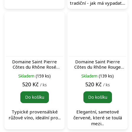
tradiční - jak má vypadat....
Domaine Saint Pierre
Domaine Saint Pierre
Côtes du Rhône Rosé
Côtes du Rhône Rouge
růžové víno
červené víno
Skladem
(159 ks)
Skladem
(139 ks)
520 Kč
520 Kč
/ ks
/ ks
Do košíku
Do košíku
Typické provensálské
Elegantní, sametové
růžové víno, ideální pro...
červené, které se toulá
mezi...