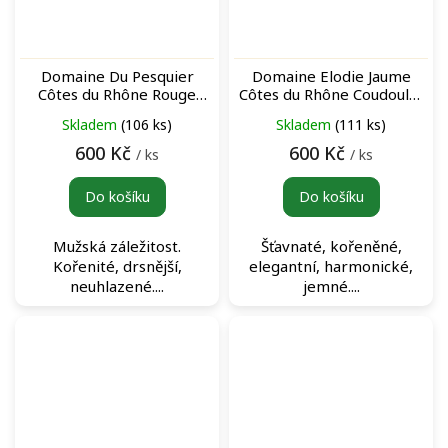
Domaine Du Pesquier
Domaine Elodie Jaume
Côtes du Rhône Rouge
Côtes du Rhône Coudoulet
červené víno
Rouge červené víno
Skladem
(106 ks)
Skladem
(111 ks)
600 Kč
600 Kč
/ ks
/ ks
Do košíku
Do košíku
Mužská záležitost.
Šťavnaté, kořeněné,
Kořenité, drsnější,
elegantní, harmonické,
neuhlazené....
jemné....