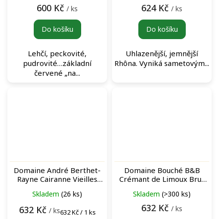
600 Kč
624 Kč
/ ks
/ ks
Do košíku
Do košíku
Lehčí, peckovité,
Uhlazenější, jemnější
pudrovité…základní
Rhôna. Vyniká sametovým...
červené „na...
Domaine André Berthet-
Domaine Bouché B&B
Rayne Cairanne Vieilles
Crémant de Limoux Brut
Vignes Rouge červené víno
Nature šumivé víno
Skladem
(26 ks)
Skladem
(>300 ks)
632 Kč
/ ks
632 Kč
/ ks
Měrná
632 Kč / 1 ks