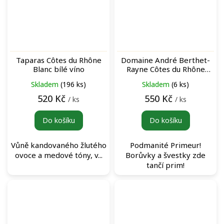
Taparas Côtes du Rhône
Domaine André Berthet-
Blanc bílé víno
Rayne Côtes du Rhône
Primeur Rouge červené
Skladem
(196 ks)
Skladem
(6 ks)
víno
520 Kč
550 Kč
/ ks
/ ks
Do košíku
Do košíku
Vůně kandovaného žlutého
Podmanité Primeur!
ovoce a medové tóny, v...
Borůvky a švestky zde
tančí prim!