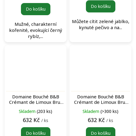
cena:
Do košíku
Do košíku
Můžete cítit zelené jablko,
Mužné, charakterní
kynuté pečivo a na...
kořenité, evokující černý
rybíz,...
Domaine Bouché B&B
Domaine Bouché B&B
Crémant de Limoux Brut
Crémant de Limoux Brut
Rosé šumivé víno
šumivé víno
Skladem
(203 ks)
Skladem
(>300 ks)
632 Kč
632 Kč
/ ks
/ ks
Do košíku
Do košíku