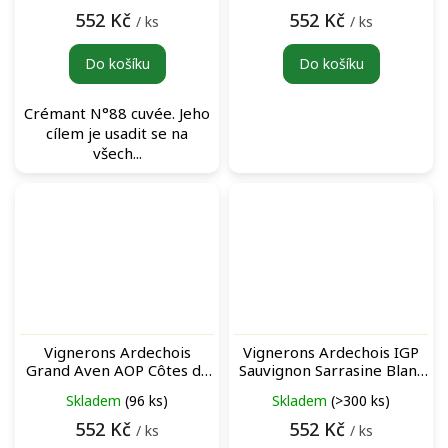
552 Kč
552 Kč
/ ks
/ ks
Do košíku
Do košíku
Crémant N°88 cuvée. Jeho
cílem je usadit se na
všech...
Vignerons Ardechois
Vignerons Ardechois IGP
Grand Aven AOP Côtes du
Sauvignon Sarrasine Blanc
Vivarais Rosé růžové víno
bílé víno
Skladem
(96 ks)
Skladem
(>300 ks)
552 Kč
552 Kč
/ ks
/ ks