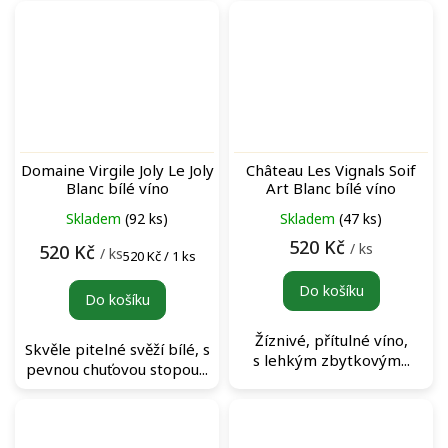
Domaine Virgile Joly Le Joly
Château Les Vignals Soif
Blanc bílé víno
Art Blanc bílé víno
Skladem
(92 ks)
Skladem
(47 ks)
520 Kč
/ ks
520 Kč
/ ks
Měrná
520 Kč / 1 ks
cena:
Do košíku
Do košíku
Žíznivé, přítulné víno,
Skvěle pitelné svěží bílé, s
s lehkým zbytkovým...
pevnou chuťovou stopou...