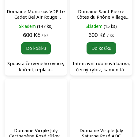
Domaine Montirius VDP Le
Domaine Saint Pierre
Cadet Bel Air Rouge
Côtes du Rhône Village
červené víno
Sablet Rouge červené víno
Skladem
(147 ks)
Skladem
(15 ks)
600 Kč
600 Kč
/ ks
/ ks
Do košíku
Do košíku
Spousta červeného ovoce,
Intenzivní rubínová barva,
koření, tepla a...
černý rybíz, kamenitá...
Domaine Virgile Joly
Domaine Virgile Joly
Carthagène Rosé růžové
Saturne Rosé AOC