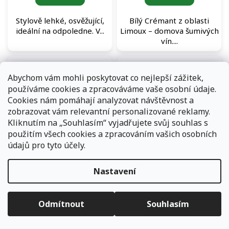
Stylově lehké, osvěžující,
Bílý Crémant z oblasti
ideální na odpoledne. V...
Limoux – domova šumivých
vín....
Abychom vám mohli poskytovat co nejlepší zážitek,
používáme cookies a zpracováváme vaše osobní údaje.
Cookies nám pomáhají analyzovat návštěvnost a
zobrazovat vám relevantní personalizované reklamy.
Kliknutím na „Souhlasím“ vyjadřujete svůj souhlas s
použitím všech cookies a zpracováním vašich osobních
Domaine d’Andézon Côtes
Domaine de la Mongestine
údajů pro tyto účely.
du Rhône Villages
Bob Carbo Beaujolais
Signargues Rouge červené
Rouge červené víno
Skladem
(192 ks)
Skladem
(175 ks)
víno
Nastavení
Objednávky, které přijmeme a jsou uhrazeny do 11,00 hodin
632 Kč
/ ks
632 Kč
expedujeme ještě v ten samý den. Vyčkejte prosím na
/ ks
Měrná
632 Kč / 1 ks
informace od přepravní společnosti. Pokud jste zvolili osobní
cena:
vyzvednutí na některé z našich poboček - vyčkejte na informační
Odmítnout
Souhlasím
Do košíku
Do košíku
e-mail.