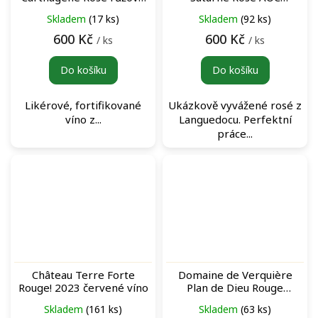
dezertní víno
Languedoc Saint Saturnin
Skladem
(17 ks)
Skladem
(92 ks)
růžové víno
600 Kč
600 Kč
/ ks
/ ks
Do košíku
Do košíku
Likérové, fortifikované
Ukázkově vyvážené rosé z
víno z...
Languedocu. Perfektní
práce...
Château Terre Forte
Domaine de Verquière
Rouge! 2023 červené víno
Plan de Dieu Rouge
červené víno
Skladem
(161 ks)
Skladem
(63 ks)