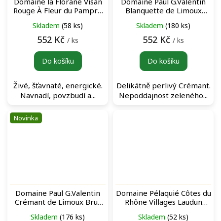
Domaine la Florane Visan
Domaine Paul G.Valentin
Rouge À Fleur du Pampre
Blanquette de Limoux
Côtes du Rhône červené
N°97 šumivé víno
Skladem
(58 ks)
Skladem
(180 ks)
víno
552 Kč
552 Kč
/ ks
/ ks
Do košíku
Do košíku
Živé, šťavnaté, energické.
Delikátně perlivý Crémant.
Navnadí, povzbudí a...
Nepoddajnost zeleného...
Novinka
Domaine Paul G.Valentin
Domaine Pélaquié Côtes du
Crémant de Limoux Brut
Rhône Villages Laudun
N°88 šumivé víno
Rouge červené víno
Skladem
(176 ks)
Skladem
(52 ks)