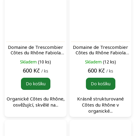
Domaine de Trescombier
Domaine de Trescombier
Côtes du Rhône Fabiola
Côtes du Rhône Fabiola
Blanc bílé víno
Rouge červené víno
Skladem
(10 ks)
Skladem
(12 ks)
600 Kč
600 Kč
/ ks
/ ks
Do košíku
Do košíku
Organické Côtes du Rhône,
Krásně strukturované
osvěžující, skvělé na...
Côtes du Rhône v
organické...