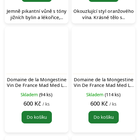
Jemně pikantní vůně s tóny
Okouzlující styl oranžového
jižních bylin a lékořice,...
vína. Krásné tělo s...
Domaine de la Mongestine
Domaine de la Mongestine
Vin De France Mad Med Le
Vin De France Mad Med Le
Blanc bílé víno
Rouge červené víno
Skladem
(94 ks)
Skladem
(114 ks)
600 Kč
600 Kč
/ ks
/ ks
Do košíku
Do košíku