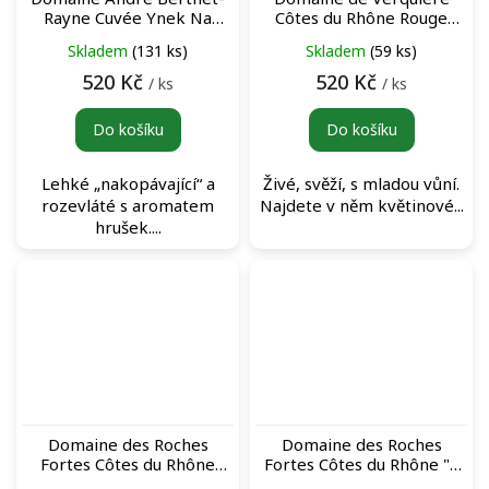
Rayne Cuvée Ynek Na
Côtes du Rhône Rouge
břehu Rhôny Côtes du
červené víno
Skladem
(131 ks)
Skladem
(59 ks)
Rhône bílé víno
520 Kč
520 Kč
/ ks
/ ks
Do košíku
Do košíku
Lehké „nakopávající“ a
Živé, svěží, s mladou vůní.
rozevláté s aromatem
Najdete v něm květinové...
hrušek....
Domaine des Roches
Domaine des Roches
Fortes Côtes du Rhône
Fortes Côtes du Rhône "A
„Origines“ Rouge červené
Paulette" Blanc bílé víno