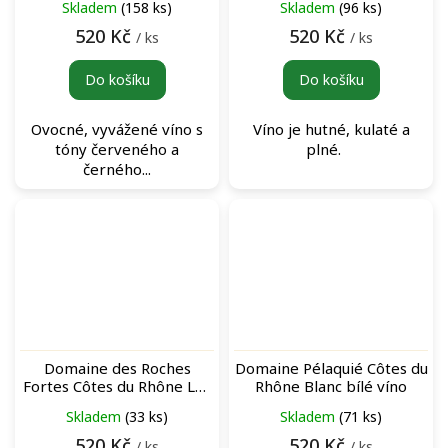
Skladem
(158 ks)
Skladem
(96 ks)
víno
520 Kč
520 Kč
/ ks
/ ks
Do košíku
Do košíku
Ovocné, vyvážené víno s
Víno je hutné, kulaté a
tóny červeného a
plné.
černého...
Domaine des Roches
Domaine Pélaquié Côtes du
Fortes Côtes du Rhône Les
Rhône Blanc bílé víno
fleurs du Mâle Rouge
Skladem
(33 ks)
Skladem
(71 ks)
červené víno
520 Kč
520 Kč
/ ks
/ ks