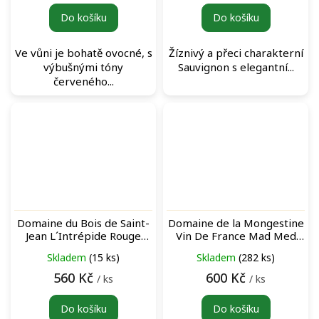
Do košíku
Do košíku
Ve vůni je bohatě ovocné, s
Žíznivý a přeci charakterní
výbušnými tóny
Sauvignon s elegantní...
červeného...
Domaine du Bois de Saint-
Domaine de la Mongestine
Jean L´Intrépide Rouge
Vin De France Mad Med
červené víno
L'Orange oranžové víno
Skladem
(15 ks)
Skladem
(282 ks)
560 Kč
600 Kč
/ ks
/ ks
Do košíku
Do košíku