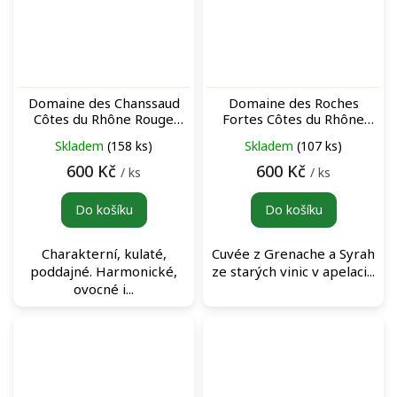
Domaine des Chanssaud
Domaine des Roches
Côtes du Rhône Rouge
Fortes Côtes du Rhône
červené víno
Villages Vaison-la-Romaine
Skladem
(158 ks)
Skladem
(107 ks)
„Les Andiolles“ Rouge
červené víno
600 Kč
600 Kč
/ ks
/ ks
Do košíku
Do košíku
Charakterní, kulaté,
Cuvée z Grenache a Syrah
poddajné. Harmonické,
ze starých vinic v apelaci...
ovocné i...