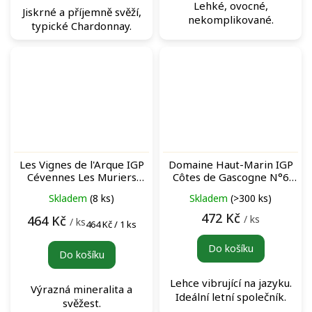
Lehké, ovocné,
Jiskrné a příjemně svěží,
nekomplikované.
typické Chardonnay.
Les Vignes de l'Arque IGP
Domaine Haut-Marin IGP
Cévennes Les Muriers
Côtes de Gascogne N°6
Blanc bílé víno
Les Fossiles Blanc bílé víno
Skladem
(8 ks)
Skladem
(>300 ks)
472 Kč
/ ks
464 Kč
/ ks
Měrná
464 Kč / 1 ks
cena:
Do košíku
Do košíku
Lehce vibrující na jazyku.
Výrazná mineralita a
Ideální letní společník.
svěžest.