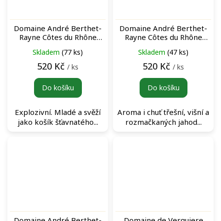
Domaine André Berthet-
Domaine André Berthet-
Rayne Côtes du Rhône
Rayne Côtes du Rhône
"Erato" Sans Sulfites Rouge
"Muses" Rouge červené
Skladem
(77 ks)
Skladem
(47 ks)
červené víno
víno
520 Kč
520 Kč
/ ks
/ ks
Do košíku
Do košíku
Explozivní. Mladé a svěží
Aroma i chuť třešní, višní a
jako košík šťavnatého...
rozmačkaných jahod...
Domaine André Berthet-
Domaine de Verquiere