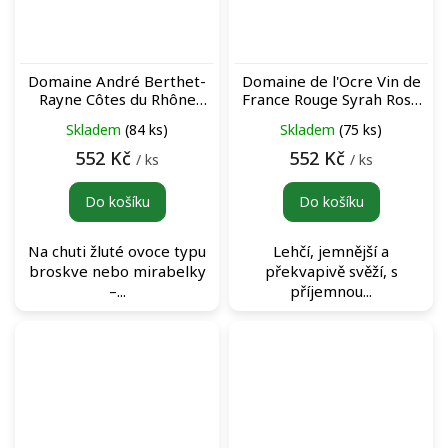
Domaine André Berthet-
Domaine de l'Ocre Vin de
Rayne Côtes du Rhône
France Rouge Syrah Rosé
Village M&A Blanc bílé víno
růžové víno
Skladem
(84 ks)
Skladem
(75 ks)
552 Kč
552 Kč
/ ks
/ ks
Do košíku
Do košíku
Na chuti žluté ovoce typu
Lehčí, jemnější a
broskve nebo mirabelky
překvapivě svěží, s
–...
příjemnou...