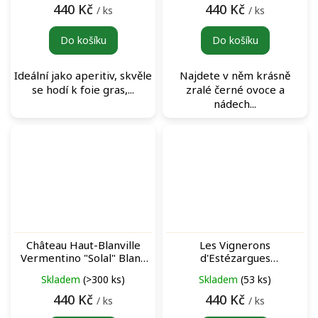
440 Kč
440 Kč
/ ks
/ ks
Do košíku
Do košíku
Ideální jako aperitiv, skvěle
Najdete v něm krásně
se hodí k foie gras,...
zralé černé ovoce a
nádech...
Château Haut-Blanville
Les Vignerons
Vermentino "Solal" Blanc
d'Estézargues
bílé víno
Carambouille Vin de France
Skladem
(>300 ks)
Skladem
(53 ks)
Rouge červené víno
440 Kč
440 Kč
/ ks
/ ks