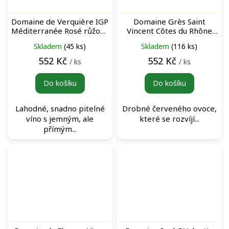
Domaine de Verquière IGP
Domaine Grès Saint
Méditerranée Rosé růžové
Vincent Côtes du Rhône
víno
Villages Signargues Rouge
Skladem
(45 ks)
Skladem
(116 ks)
červené víno
552 Kč
552 Kč
/ ks
/ ks
Do košíku
Do košíku
Lahodné, snadno pitelné
Drobné červeného ovoce,
víno s jemným, ale
které se rozvíjí...
přímým...