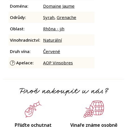
Doména
:
Domaine Jaume
Odrůdy
:
Syrah
,
Grenache
Oblast
:
Rhôna - jih
Vinohradnictví
:
Naturální
Druh vína
:
Červené
Apelace
:
AOP Vinsobres
?
Proč nakoupit u nás?
Přijďte ochutnat
Vinaře známe osobně