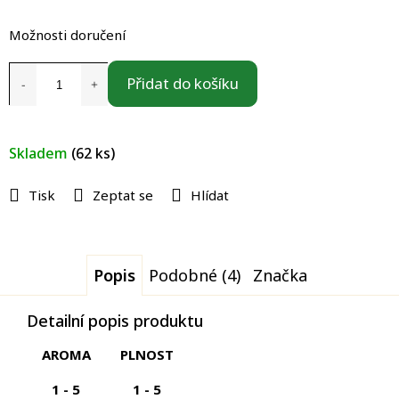
Měrná
cena:
Možnosti doručení
Přidat do košíku
Skladem
(62 ks)
Tisk
Zeptat se
Hlídat
Popis
Podobné (4)
Značka
Detailní popis produktu
AROMA
PLNOST
1 - 5
1 - 5