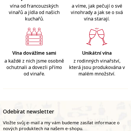
vína od francouzských
a víme, jak pečují o své
vinařů a jídla od našich
vinohrady a jak se o svá
kuchařů.
vína starají.
Vína dovážíme sami
Unikátní vína
a každé z nich jsme osobně
z rodinných vinařství,
ochutnali a dovezli přímo
která jsou produkována v
od vinaře.
malém množství.
Z
á
Odebírat newsletter
p
a
Vložte svůj e-mail a my vám budeme zasílat informace o
t
nových produktech na našem e-shopu.