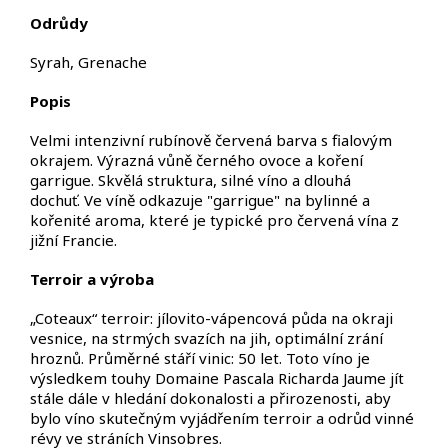
Odrůdy
Syrah, Grenache
Popis
Velmi intenzivní rubínově červená barva s fialovým
okrajem. Výrazná vůně černého ovoce a koření
garrigue. Skvělá struktura, silné víno a dlouhá
dochuť. Ve víně odkazuje "garrigue" na bylinné a
kořenité aroma, které je typické pro červená vína z
jižní Francie.
Terroir
a výroba
„Coteaux“ terroir: jílovito-vápencová půda na okraji
vesnice, na strmých svazích na jih, optimální zrání
hroznů. Průměrné stáří vinic: 50 let. Toto víno je
výsledkem touhy Domaine Pascala Richarda Jaume jít
stále dále v hledání dokonalosti a přirozenosti, aby
bylo víno skutečným vyjádřením terroir a odrůd vinné
révy ve stráních Vinsobres.