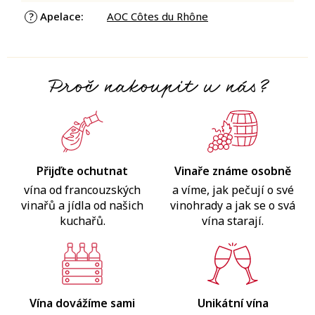
Apelace
:
AOC Côtes du Rhône
?
Proč nakoupit u nás?
Přijďte ochutnat
Vinaře známe osobně
vína od francouzských
a víme, jak pečují o své
vinařů a jídla od našich
vinohrady a jak se o svá
kuchařů.
vína starají.
Vína dovážíme sami
Unikátní vína