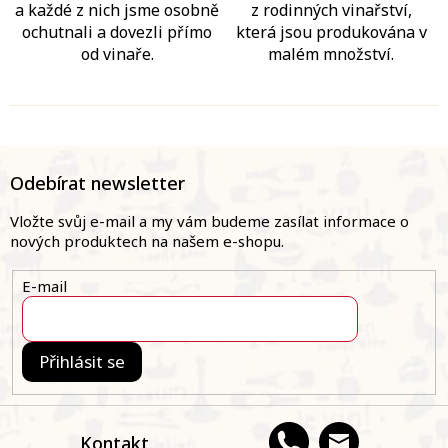
a každé z nich jsme osobně
z rodinných vinařství,
ochutnali a dovezli přímo
která jsou produkována v
od vinaře.
malém množství.
Z
á
Odebírat newsletter
p
a
Vložte svůj e-mail a my vám budeme zasílat informace o
t
nových produktech na našem e-shopu.
í
E-mail
Přihlásit se
Kontakt