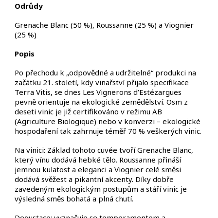
Odr
ůdy
Grenache Blanc (50 %), Roussanne (25 %) a Viognier
(25 %)
Popis
Po p
řechodu k
„odpov
ědn
é a udr
žiteln
é“ produkci na
za
č
átku 21. století, kdy vina
řstv
í p
řijalo specifikace
Terra Vitis, se dnes Les Vignerons
d’Est
ézargues
pevn
ě orientuje na ekologick
é zem
ědělstv
í. Osm z
deseti vinic je ji
ž certifikov
áno v re
žimu AB
(Agriculture
Biologique
) nebo v konverzi
– ekologick
é
hospoda
řen
í tak zahrnuje tém
ěř 70 % vešker
ých vinic.
Na vinici: Základ tohoto cuvée tvo
ř
í Grenache Blanc,
který vínu dodává hebké t
ělo. Roussanne přin
á
š
í
jemnou kulatost a eleganci a Viognier celé sm
ěsi
dod
ává sv
ěžest a pikantn
í akcenty. Díky dob
ře
zaveden
ým ekologickým postup
ům a st
á
ř
í vinic je
výsledná sm
ěs bohat
á a plná chutí.
Degustace: vyzna
čuje se temperamentem a