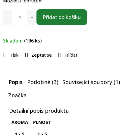
cena:
Možnosti doručení
Přidat do košíku
Skladem
(196 ks)
Tisk
Zeptat se
Hlídat
Popis
Podobné (3)
Související soubory (1)
Značka
Detailní popis produktu
AROMA
PLNOST
1 - 5
1 - 5