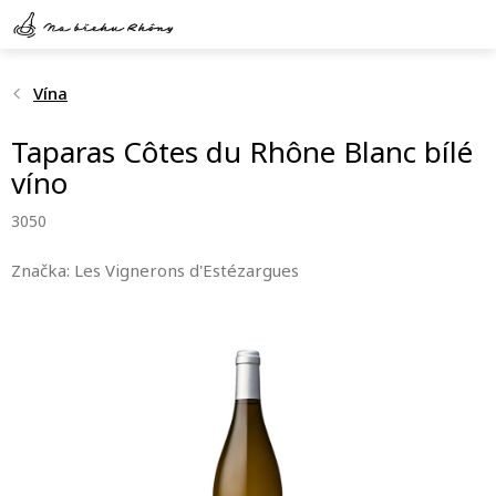
Přejít
na
obsah
Vína
Taparas Côtes du Rhône Blanc bílé
víno
3050
Značka:
Les Vignerons d'Estézargues