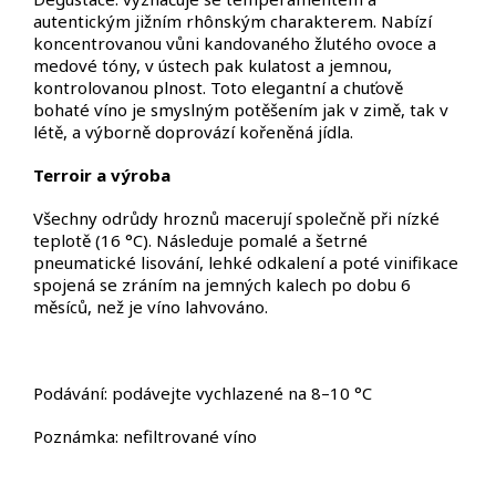
autentick
ým ji
žn
ím rhônským charakterem. Nabízí
koncentrovanou v
ůni kandovan
ého
žlut
ého ovoce a
medové tóny, v ústech pak kulatost a jemnou,
kontrolovanou plnost. Toto elegantní a chu
ťově
bohat
é víno je smyslným pot
ěšen
ím jak v zim
ě, tak v
l
ét
ě, a v
ýborn
ě doprov
ází ko
řeněn
á jídla.
Terroir a výroba
V
šechny odrůdy hroznů maceruj
í spole
čně při n
ízké
teplot
ě (16
°C). Následuje pomalé a
šetrn
é
pneumatické lisování, lehké odkalení a poté vinifikace
spojená se zráním na jemných kalech po dobu 6
m
ěs
íc
ů, než je v
íno lahvováno.
Podávání: podávejte vychlazené na 8
–10
°C
Poznámka: nefiltrované víno