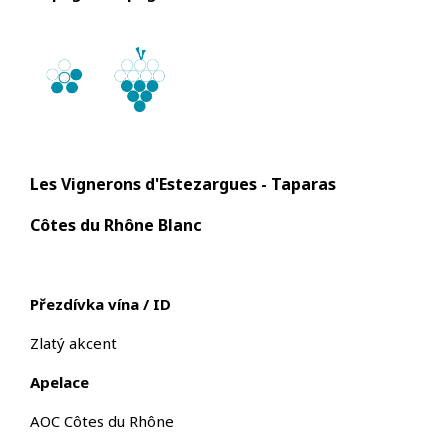
Les Vignerons d'Estezargues - Taparas
Côtes du Rhône Blanc
P
řezd
ívka vína / ID
Zlatý akcent
Apelace
AOC Côtes du Rhône