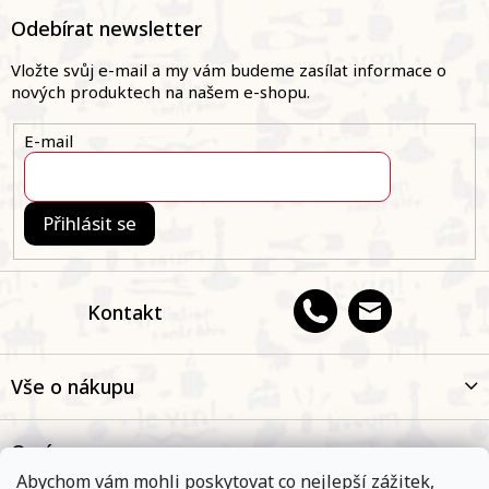
á
Odebírat newsletter
p
a
Vložte svůj e-mail a my vám budeme zasílat informace o
t
nových produktech na našem e-shopu.
í
E-mail
Přihlásit se
Kontakt
Vše o nákupu
O nás
Abychom vám mohli poskytovat co nejlepší zážitek,