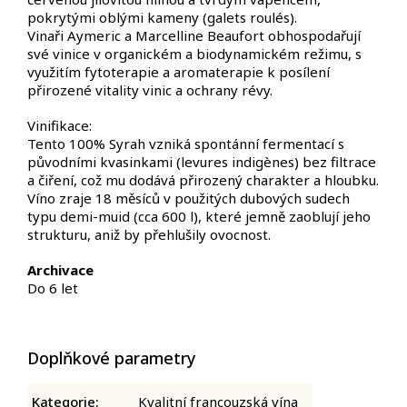
pokrytými oblými kameny (galets roulés).
Vinaři Aymeric a Marcelline Beaufort obhospodařují
své vinice v organickém a biodynamickém režimu, s
využitím fytoterapie a aromaterapie k posílení
přirozené vitality vinic a ochrany révy.
Vinifikace:
Tento 100% Syrah vzniká spontánní fermentací s
původními kvasinkami (levures indigènes) bez filtrace
a čiření, což mu dodává přirozený charakter a hloubku.
Víno zraje 18 měsíců v použitých dubových sudech
typu demi-muid (cca 600 l), které jemně zaoblují jeho
strukturu, aniž by přehlušily ovocnost.
Archivace
Do 6 let
Doplňkové parametry
Kategorie
:
Kvalitní francouzská vína