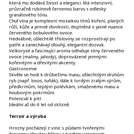
která mu dodává živost a eleganci. Má intenzivní,
průzračně rubínově červenou barvu s odlesky
granátového tónu.
Chuť vína je komplexní mozaikou tónů koření, planých
růží, kůže a jemné divokosti, doplněná o jasné nuance
červeného bobulového ovoce.
Hedvábné, ušlechtilé třísloviny se rozprostírají po
patře a zanechávají dlouhý, elegantní dozvuk.
Velkorysé a fascinující aroma odhaluje tóny červeného
ovoce (maliny, jahody), doprovázené jemnými
kořenitými a dřevitými akcenty.
Gastronomie
Skvěle se hodí k drůbežímu masu, ušlechtilým druhům
ryb (např. losos, tuňák), dále k tvrdým zralým sýrům,
předkrmům, teplým polévkám, smaženému masu a
houbovým pokrmům.
Potenciál k pití:
Ideální až do 6 let od sklizně.
Terroir a výroba
Hrozny pocházejí z vinic s půdami tvořenými
červenou jílovitou hlínou a tvrdým vápencem,