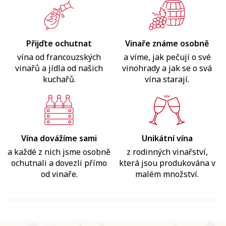
Přijďte ochutnat
Vinaře známe osobně
vína od francouzských
a víme, jak pečují o své
vinařů a jídla od našich
vinohrady a jak se o svá
kuchařů.
vína starají.
Vína dovážíme sami
Unikátní vína
a každé z nich jsme osobně
z rodinných vinařství,
ochutnali a dovezli přímo
která jsou produkována v
od vinaře.
malém množství.
Z