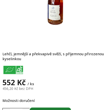
Lehčí, jemnější a překvapivě svěží, s příjemnou přirozenou
kyselinkou
552 Kč
/ ks
456,20 Kč bez DPH
Měrná
cena:
Možnosti doručení