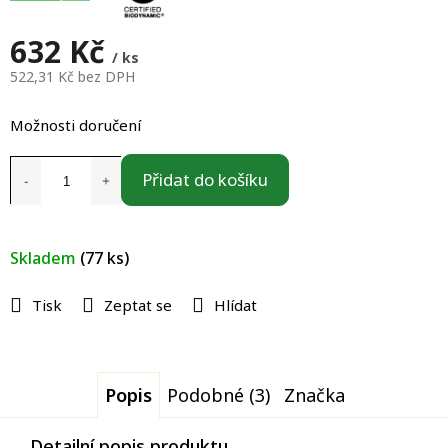
632 Kč
/ ks
522,31 Kč bez DPH
Měrná
cena:
Možnosti doručení
Přidat do košíku
Skladem
(77 ks)
Tisk
Zeptat se
Hlídat
Popis
Podobné (3)
Značka
Detailní popis produktu