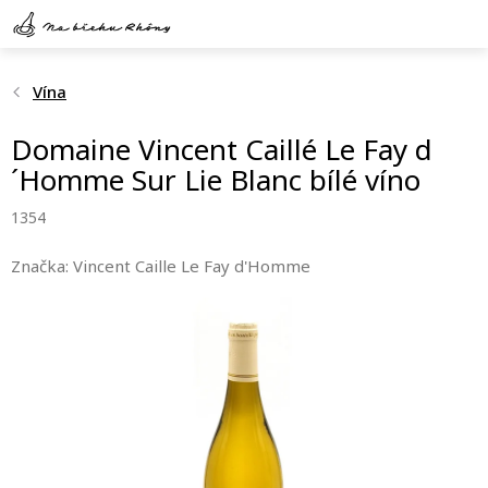
Přejít
na
obsah
Vína
Domaine Vincent Caillé Le Fay d
´Homme Sur Lie Blanc bílé víno
1354
Značka:
Vincent Caille Le Fay d'Homme