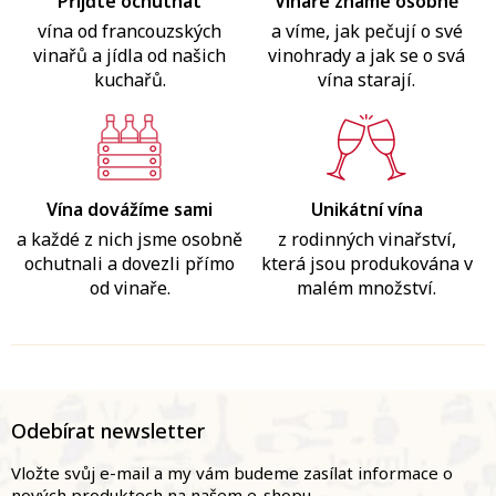
Přijďte ochutnat
Vinaře známe osobně
vína od francouzských
a víme, jak pečují o své
vinařů a jídla od našich
vinohrady a jak se o svá
kuchařů.
vína starají.
Vína dovážíme sami
Unikátní vína
a každé z nich jsme osobně
z rodinných vinařství,
ochutnali a dovezli přímo
která jsou produkována v
od vinaře.
malém množství.
Z
á
Odebírat newsletter
p
a
Vložte svůj e-mail a my vám budeme zasílat informace o
nových produktech na našem e-shopu.