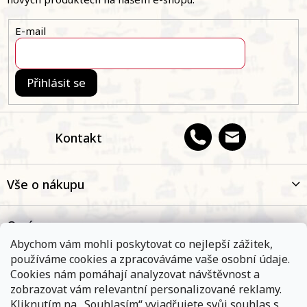
t
í
E-mail
Přihlásit se
Kontakt
Vše o nákupu
O nás
Abychom vám mohli poskytovat co nejlepší zážitek,
používáme cookies a zpracováváme vaše osobní údaje.
Oblíbené kategorie
Cookies nám pomáhají analyzovat návštěvnost a
zobrazovat vám relevantní personalizované reklamy.
Kliknutím na „Souhlasím“ vyjadřujete svůj souhlas s