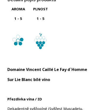
AROMA
PLNOST
1 - 5
1 - 5
Domaine Vincent Caillé Le Fay d´Homme
Sur Lie Blanc bílé víno
Přezdívka vína / ID
Dekadentně svěžoplné
(
Svěžest Muscadetu,