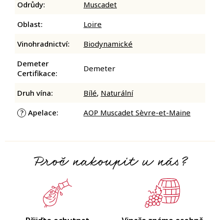
Odrůdy
:
Muscadet
Oblast
:
Loire
Vinohradnictví
:
Biodynamické
Demeter
Demeter
Certifikace
:
Druh vína
:
Bílé
,
Naturální
Apelace
:
AOP Muscadet Sèvre-et-Maine
?
Proč nakoupit u nás?