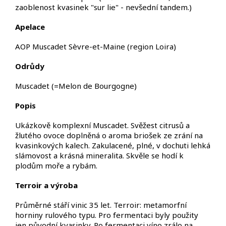
zaoblenost kvasinek "sur lie" -
nevšední tandem.
)
Apelace
AOP Muscadet Sèvre-et-Maine (region Loira)
Odrůdy
Muscadet (=Melon de Bourgogne)
Popis
Ukázkově komplexní Muscadet. Svěžest citrusů a
žlutého ovoce doplněná o aroma briošek ze zrání na
kvasinkových kalech. Zakulacené, plné, v dochuti lehká
slámovost a krásná mineralita.
Skvěle se hodí k
plodům moře a rybám.
Terroir
a výroba
Průměrné stáří vinic 35 let.
Terroir: metamorfní
horniny rulového typu.
Pro fermentaci byly použity
jen původní kvasinky.
Po fermentaci víno zrálo na