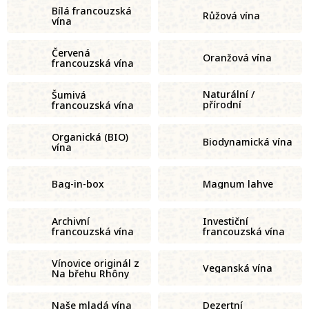
Bílá francouzská
Růžová vína
vína
Červená
Oranžová vína
francouzská vína
Naturální /
Šumivá
přírodní
francouzská vína
francouzská vína
Organická (BIO)
Biodynamická vína
vína
Bag-in-box
Magnum lahve
Archivní
Investiční
francouzská vína
francouzská vína
Vínovice originál z
Veganská vína
Na břehu Rhôny
Naše mladá vína
Dezertní