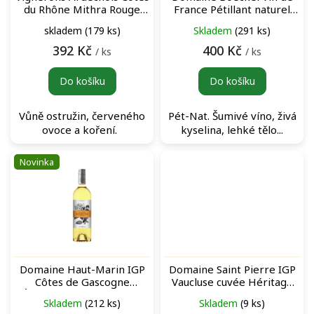
d
du Rhône Mithra Rouge
France Pétillant naturel
u
červené víno
šumivé víno
skladem
(179 ks)
Skladem
(291 ks)
k
t
392 Kč
400 Kč
/ ks
/ ks
ů
Do košíku
Do košíku
Vůně ostružin, červeného
Pét-Nat. Šumivé víno, živá
ovoce a koření.
kyselina, lehké tělo...
Novinka
Domaine Haut-Marin IGP
Domaine Saint Pierre IGP
Côtes de Gascogne
Vaucluse cuvée Héritage
Élisabeth Gros Manseng
Rouge červené víno
Skladem
(212 ks)
Skladem
(9 ks)
Blanc bílé víno