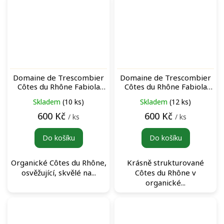
Domaine de Trescombier
Domaine de Trescombier
Côtes du Rhône Fabiola
Côtes du Rhône Fabiola
Blanc bílé víno
Rouge červené víno
Skladem
(10 ks)
Skladem
(12 ks)
600 Kč
600 Kč
/ ks
/ ks
Do košíku
Do košíku
Organické Côtes du Rhône,
Krásně strukturované
osvěžující, skvělé na...
Côtes du Rhône v
organické...