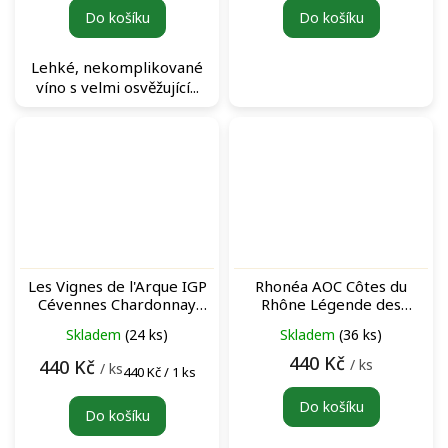
Do košíku
Do košíku
Lehké, nekomplikované
víno s velmi osvěžující...
Les Vignes de l'Arque IGP
Rhonéa AOC Côtes du
Cévennes Chardonnay
Rhône Légende des
blanc bílé víno
Toques Rosé růžové víno
Skladem
(24 ks)
Skladem
(36 ks)
440 Kč
/ ks
440 Kč
/ ks
Měrná
440 Kč / 1 ks
cena:
Do košíku
Do košíku