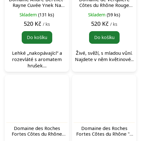
Rayne Cuvée Ynek Na
Côtes du Rhône Rouge
břehu Rhôny Côtes du
červené víno
Skladem
(131 ks)
Skladem
(59 ks)
Rhône bílé víno
520 Kč
520 Kč
/ ks
/ ks
Do košíku
Do košíku
Lehké „nakopávající“ a
Živé, svěží, s mladou vůní.
rozevláté s aromatem
Najdete v něm květinové...
hrušek....
Domaine des Roches
Domaine des Roches
Fortes Côtes du Rhône
Fortes Côtes du Rhône "A
„Origines“ Rouge červené
Paulette" Blanc bílé víno