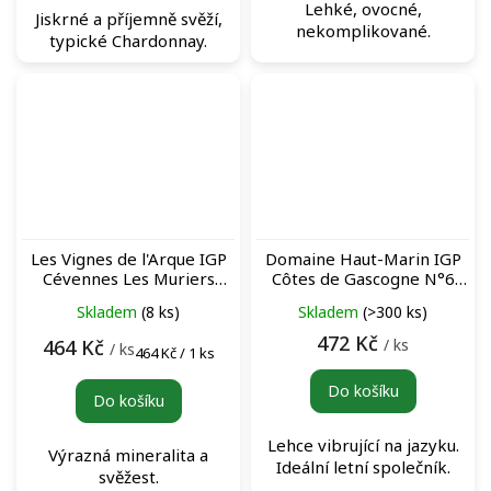
Lehké, ovocné,
Jiskrné a příjemně svěží,
nekomplikované.
typické Chardonnay.
Les Vignes de l'Arque IGP
Domaine Haut-Marin IGP
Cévennes Les Muriers
Côtes de Gascogne N°6
Blanc bílé víno
Les Fossiles Blanc bílé víno
Skladem
(8 ks)
Skladem
(>300 ks)
472 Kč
/ ks
464 Kč
/ ks
Měrná
464 Kč / 1 ks
cena:
Do košíku
Do košíku
Lehce vibrující na jazyku.
Výrazná mineralita a
Ideální letní společník.
svěžest.