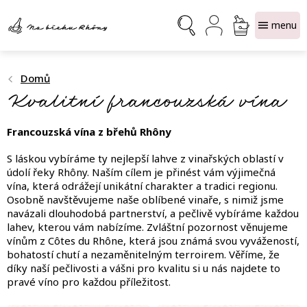
Přejít
NÁKUPNÍ
na
obsah
KOŠÍK
Domů
Kvalitní francouzská vína
Francouzská vína z břehů Rhôny
S láskou vybíráme ty nejlepší lahve z vinařských oblastí v
údolí řeky Rhôny. Naším cílem je přinést vám výjimečná
vína, která odrážejí unikátní charakter a tradici regionu.
Osobně navštěvujeme naše oblíbené vinaře, s nimiž jsme
navázali dlouhodobá partnerství, a pečlivě vybíráme každou
lahev, kterou vám nabízíme. Zvláštní pozornost věnujeme
vínům z Côtes du Rhône, která jsou známá svou vyvážeností,
bohatostí chutí a nezaměnitelným terroirem. Věříme, že
díky naší pečlivosti a vášni pro kvalitu si u nás najdete to
pravé víno pro každou příležitost.