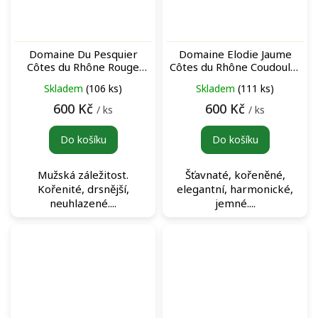
Domaine Du Pesquier
Domaine Elodie Jaume
Côtes du Rhône Rouge
Côtes du Rhône Coudoulet
červené víno
Rouge červené víno
Skladem
(106 ks)
Skladem
(111 ks)
600 Kč
600 Kč
/ ks
/ ks
Do košíku
Do košíku
Mužská záležitost.
Šťavnaté, kořeněné,
Kořenité, drsnější,
elegantní, harmonické,
neuhlazené....
jemné....