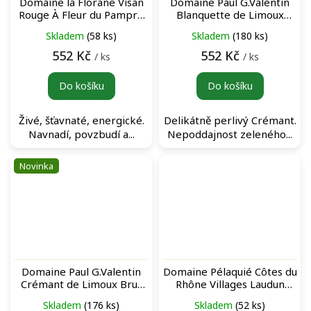
Domaine la Florane Visan
Domaine Paul G.Valentin
Rouge À Fleur du Pampre
Blanquette de Limoux
Côtes du Rhône červené
N°97 šumivé víno
Skladem
(58 ks)
Skladem
(180 ks)
víno
552 Kč
552 Kč
/ ks
/ ks
Do košíku
Do košíku
Živé, šťavnaté, energické.
Delikátně perlivý Crémant.
Navnadí, povzbudí a...
Nepoddajnost zeleného...
Novinka
Domaine Paul G.Valentin
Domaine Pélaquié Côtes du
Crémant de Limoux Brut
Rhône Villages Laudun
N°88 šumivé víno
Rouge červené víno
Skladem
(176 ks)
Skladem
(52 ks)