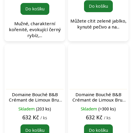
cena:
Do košíku
Do košíku
Můžete cítit zelené jablko,
Mužné, charakterní
kynuté pečivo a na...
kořenité, evokující černý
rybíz,...
Domaine Bouché B&B
Domaine Bouché B&B
Crémant de Limoux Brut
Crémant de Limoux Brut
Rosé šumivé víno
šumivé víno
Skladem
(203 ks)
Skladem
(>300 ks)
632 Kč
632 Kč
/ ks
/ ks
Do košíku
Do košíku