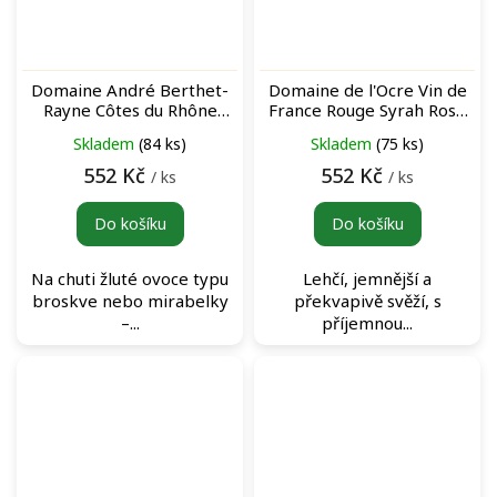
Domaine André Berthet-
Domaine de l'Ocre Vin de
Rayne Côtes du Rhône
France Rouge Syrah Rosé
Village M&A Blanc bílé víno
růžové víno
Skladem
(84 ks)
Skladem
(75 ks)
552 Kč
552 Kč
/ ks
/ ks
Do košíku
Do košíku
Na chuti žluté ovoce typu
Lehčí, jemnější a
broskve nebo mirabelky
překvapivě svěží, s
–...
příjemnou...