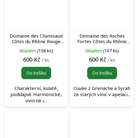
Domaine des Chanssaud
Domaine des Roches
Côtes du Rhône Rouge
Fortes Côtes du Rhône
červené víno
Villages Vaison-la-Romaine
Skladem
(158 ks)
Skladem
(107 ks)
„Les Andiolles“ Rouge
červené víno
600 Kč
600 Kč
/ ks
/ ks
Do košíku
Do košíku
Charakterní, kulaté,
Cuvée z Grenache a Syrah
poddajné. Harmonické,
ze starých vinic v apelaci...
ovocné i...