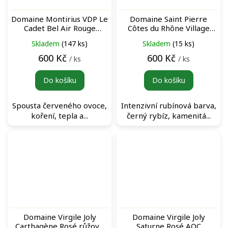
Domaine Montirius VDP Le
Domaine Saint Pierre
Cadet Bel Air Rouge
Côtes du Rhône Village
červené víno
Sablet Rouge červené víno
Skladem
(147 ks)
Skladem
(15 ks)
600 Kč
600 Kč
/ ks
/ ks
Do košíku
Do košíku
Spousta červeného ovoce,
Intenzivní rubínová barva,
koření, tepla a...
černý rybíz, kamenitá...
Domaine Virgile Joly
Domaine Virgile Joly
Carthagène Rosé růžové
Saturne Rosé AOC