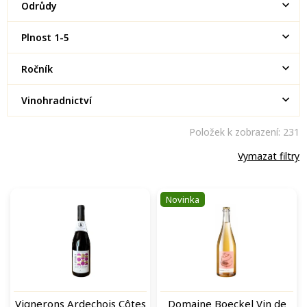
Odrůdy
Plnost 1-5
Ročník
Vinohradnictví
Položek k zobrazení:
231
Vymazat filtry
V
Novinka
ý
p
i
s
p
r
o
Vignerons Ardechois Côtes
Domaine Boeckel Vin de