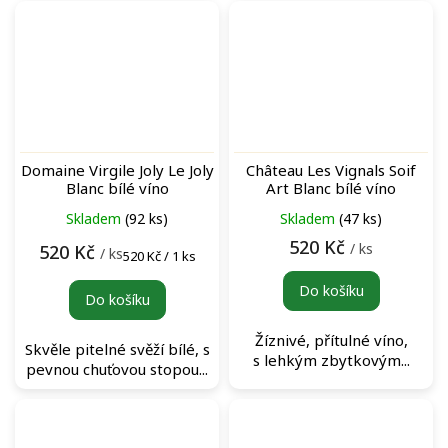
Domaine Virgile Joly Le Joly
Château Les Vignals Soif
Blanc bílé víno
Art Blanc bílé víno
Skladem
(92 ks)
Skladem
(47 ks)
520 Kč
/ ks
520 Kč
/ ks
Měrná
520 Kč / 1 ks
cena:
Do košíku
Do košíku
Žíznivé, přítulné víno,
Skvěle pitelné svěží bílé, s
s lehkým zbytkovým...
pevnou chuťovou stopou...