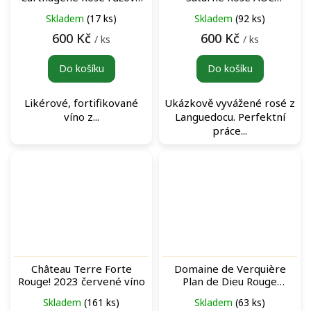
dezertní víno
Languedoc Saint Saturnin
Skladem
(17 ks)
Skladem
(92 ks)
růžové víno
600 Kč
600 Kč
/ ks
/ ks
Do košíku
Do košíku
Likérové, fortifikované
Ukázkově vyvážené rosé z
víno z...
Languedocu. Perfektní
práce...
Château Terre Forte
Domaine de Verquière
Rouge! 2023 červené víno
Plan de Dieu Rouge
červené víno
Skladem
(161 ks)
Skladem
(63 ks)