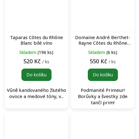
Taparas Côtes du Rhône
Domaine André Berthet-
Blanc bílé víno
Rayne Côtes du Rhône
Primeur Rouge červené
Skladem
(196 ks)
Skladem
(6 ks)
víno
520 Kč
550 Kč
/ ks
/ ks
Do košíku
Do košíku
Vůně kandovaného žlutého
Podmanité Primeur!
ovoce a medové tóny, v...
Borůvky a švestky zde
tančí prim!