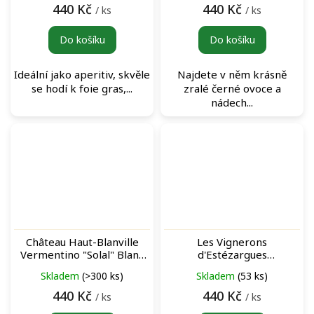
440 Kč
440 Kč
/ ks
/ ks
Do košíku
Do košíku
Ideální jako aperitiv, skvěle
Najdete v něm krásně
se hodí k foie gras,...
zralé černé ovoce a
nádech...
Château Haut-Blanville
Les Vignerons
Vermentino "Solal" Blanc
d'Estézargues
bílé víno
Carambouille Vin de France
Skladem
(>300 ks)
Skladem
(53 ks)
Rouge červené víno
440 Kč
440 Kč
/ ks
/ ks