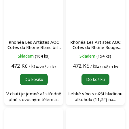
Rhonéa Les Artistes AOC
Rhonéa Les Artistes AOC
Côtes du Rhône Blanc bílé
Côtes du Rhône Rouge
víno
červené víno
Skladem
(164 ks)
Skladem
(154 ks)
472 Kč
472 Kč
/ ks
/ ks
Měrná
Měrná
472 Kč / 1 ks
472 Kč / 1 ks
cena:
cena:
Do košíku
Do košíku
V chuti je jemné až středně
Lehké víno s nižší hladinou
plné s ovocným tělem a...
alkoholu (11,5°) na...