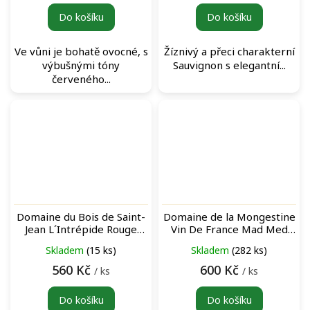
Do košíku
Do košíku
Ve vůni je bohatě ovocné, s
Žíznivý a přeci charakterní
výbušnými tóny
Sauvignon s elegantní...
červeného...
Domaine du Bois de Saint-
Domaine de la Mongestine
Jean L´Intrépide Rouge
Vin De France Mad Med
červené víno
L'Orange oranžové víno
Skladem
(15 ks)
Skladem
(282 ks)
560 Kč
600 Kč
/ ks
/ ks
Do košíku
Do košíku