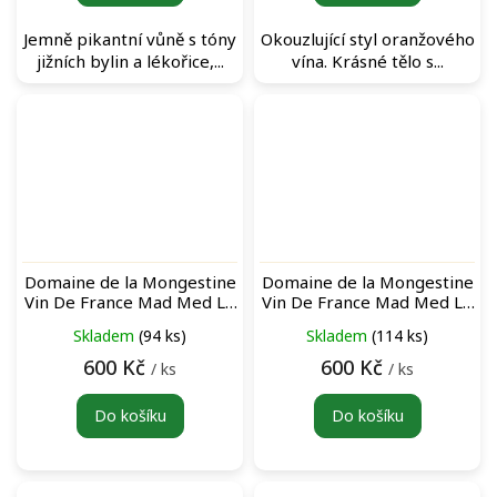
Jemně pikantní vůně s tóny
Okouzlující styl oranžového
jižních bylin a lékořice,...
vína. Krásné tělo s...
Domaine de la Mongestine
Domaine de la Mongestine
Vin De France Mad Med Le
Vin De France Mad Med Le
Blanc bílé víno
Rouge červené víno
Skladem
(94 ks)
Skladem
(114 ks)
600 Kč
600 Kč
/ ks
/ ks
Do košíku
Do košíku