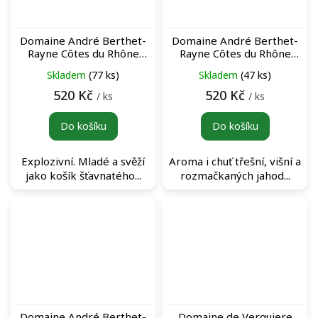
Domaine André Berthet-
Domaine André Berthet-
Rayne Côtes du Rhône
Rayne Côtes du Rhône
"Erato" Sans Sulfites Rouge
"Muses" Rouge červené
Skladem
(77 ks)
Skladem
(47 ks)
červené víno
víno
520 Kč
520 Kč
/ ks
/ ks
Do košíku
Do košíku
Explozivní. Mladé a svěží
Aroma i chuť třešní, višní a
jako košík šťavnatého...
rozmačkaných jahod...
Domaine André Berthet-
Domaine de Verquiere