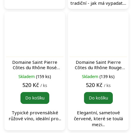
tradiční - jak má vypadat....
Domaine Saint Pierre
Domaine Saint Pierre
Côtes du Rhône Rosé
Côtes du Rhône Rouge
růžové víno
červené víno
Skladem
(159 ks)
Skladem
(139 ks)
520 Kč
520 Kč
/ ks
/ ks
Do košíku
Do košíku
Typické provensálské
Elegantní, sametové
růžové víno, ideální pro...
červené, které se toulá
mezi...