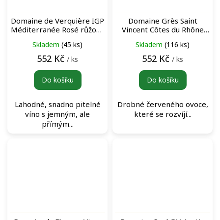
Domaine de Verquière IGP
Domaine Grès Saint
Méditerranée Rosé růžové
Vincent Côtes du Rhône
víno
Villages Signargues Rouge
Skladem
(45 ks)
Skladem
(116 ks)
červené víno
552 Kč
552 Kč
/ ks
/ ks
Do košíku
Do košíku
Lahodné, snadno pitelné
Drobné červeného ovoce,
víno s jemným, ale
které se rozvíjí...
přímým...