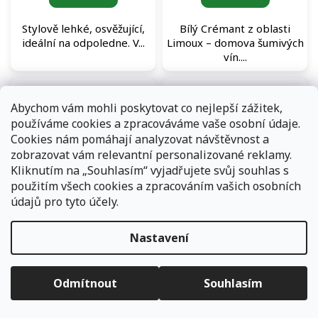
Stylově lehké, osvěžující,
Bílý Crémant z oblasti
ideální na odpoledne. V...
Limoux – domova šumivých
vín....
Abychom vám mohli poskytovat co nejlepší zážitek,
používáme cookies a zpracováváme vaše osobní údaje.
Cookies nám pomáhají analyzovat návštěvnost a
zobrazovat vám relevantní personalizované reklamy.
Kliknutím na „Souhlasím“ vyjadřujete svůj souhlas s
použitím všech cookies a zpracováním vašich osobních
Domaine d’Andézon Côtes
Domaine de la Mongestine
údajů pro tyto účely.
du Rhône Villages
Bob Carbo Beaujolais
Signargues Rouge červené
Rouge červené víno
Skladem
(192 ks)
Skladem
(175 ks)
víno
Nastavení
Objednávky, které přijmeme a jsou uhrazeny do 11,00 hodin
632 Kč
/ ks
632 Kč
expedujeme ještě v ten samý den. Vyčkejte prosím na
/ ks
Měrná
632 Kč / 1 ks
informace od přepravní společnosti. Pokud jste zvolili osobní
cena:
vyzvednutí na některé z našich poboček - vyčkejte na informační
Odmítnout
Souhlasím
Do košíku
Do košíku
e-mail.