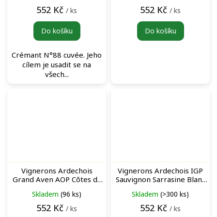
552 Kč
552 Kč
/ ks
/ ks
Do košíku
Do košíku
Crémant N°88 cuvée. Jeho
cílem je usadit se na
všech...
Vignerons Ardechois
Vignerons Ardechois IGP
Grand Aven AOP Côtes du
Sauvignon Sarrasine Blanc
Vivarais Rosé růžové víno
bílé víno
Skladem
(96 ks)
Skladem
(>300 ks)
552 Kč
552 Kč
/ ks
/ ks