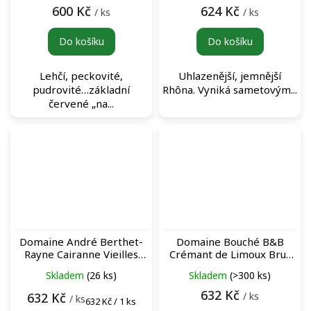
600 Kč
624 Kč
/ ks
/ ks
Do košíku
Do košíku
Lehčí, peckovité,
Uhlazenější, jemnější
pudrovité…základní
Rhôna. Vyniká sametovým...
červené „na...
Domaine André Berthet-
Domaine Bouché B&B
Rayne Cairanne Vieilles
Crémant de Limoux Brut
Vignes Rouge červené víno
Nature šumivé víno
Skladem
(26 ks)
Skladem
(>300 ks)
632 Kč
/ ks
632 Kč
/ ks
Měrná
632 Kč / 1 ks