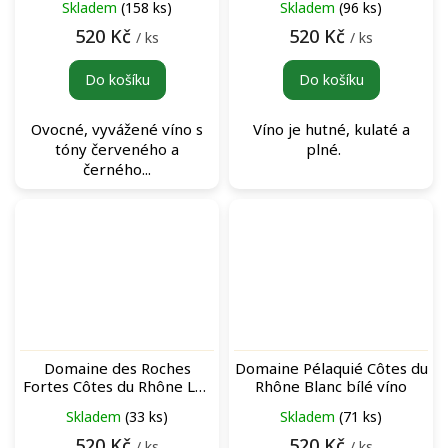
Skladem
(158 ks)
Skladem
(96 ks)
víno
520 Kč
520 Kč
/ ks
/ ks
Do košíku
Do košíku
Ovocné, vyvážené víno s
Víno je hutné, kulaté a
tóny červeného a
plné.
černého...
Domaine des Roches
Domaine Pélaquié Côtes du
Fortes Côtes du Rhône Les
Rhône Blanc bílé víno
fleurs du Mâle Rouge
Skladem
(33 ks)
Skladem
(71 ks)
červené víno
520 Kč
520 Kč
/ ks
/ ks