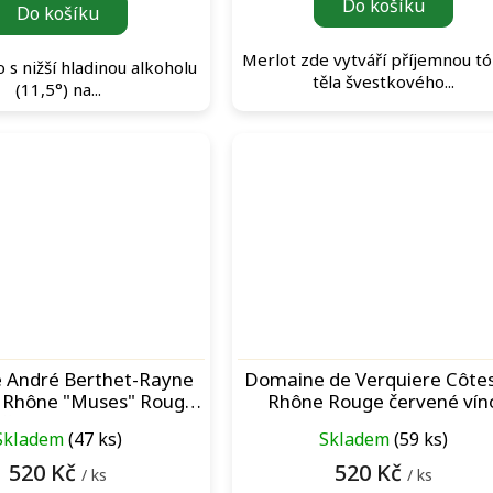
Do košíku
Do košíku
Merlot zde vytváří příjemnou t
 s nižší hladinou alkoholu
těla švestkového...
(11,5°) na...
 André Berthet-Rayne
Domaine de Verquiere Côte
 Rhône "Muses" Rouge
Rhône Rouge červené vín
červené víno
Skladem
(47 ks)
Skladem
(59 ks)
520 Kč
520 Kč
/ ks
/ ks