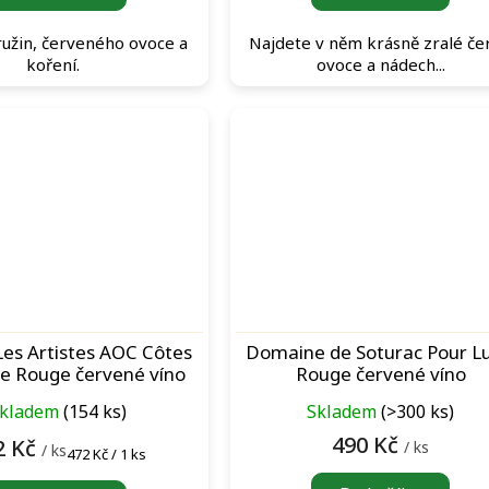
ružin, červeného ovoce a
Najdete v něm krásně zralé če
koření.
ovoce a nádech...
es Artistes AOC Côtes
Domaine de Soturac Pour Lu
e Rouge červené víno
Rouge červené víno
kladem
(154 ks)
Skladem
(>300 ks)
490 Kč
2 Kč
/ ks
/ ks
Měrná
472 Kč / 1 ks
cena: