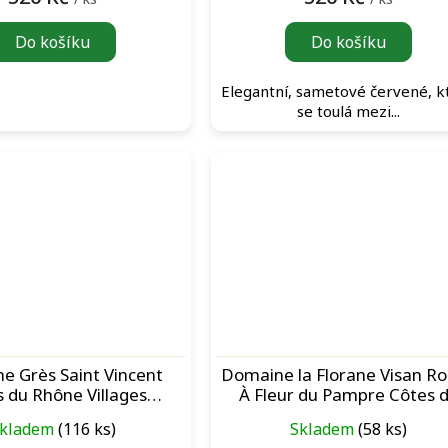
Do košíku
Do košíku
Elegantní, sametové červené, k
se toulá mezi...
e Grès Saint Vincent
Domaine la Florane Visan R
 du Rhône Villages
À Fleur du Pampre Côtes 
es Rouge červené víno
Rhône červené víno
kladem
(116 ks)
Skladem
(58 ks)