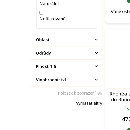
Naturální
Vůně ost
Nefiltrované
Oblast
Odrůdy
Plnost 1-5
Vinohradnictví
Rhonéa L
Položek k zobrazení:
96
du Rhôn
Vymazat filtry
S
47