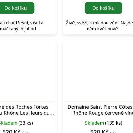
Do košíku
Do košíku
i chuť třešní, višní a
Živé, svěží, s mladou vůní. Najd
mačkaných jahod...
něm květinové...
e des Roches Fortes
Domaine Saint Pierre Côtes
u Rhône Les fleurs du
Rhône Rouge červené vín
Rouge červené víno
Skladem
(33 ks)
Skladem
(139 ks)
520 Kč
520 Kč
/ ks
/ ks