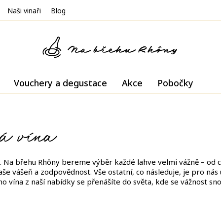
Naši vinaři
Blog
Vouchery a degustace
Akce
Pobočky
á vína
st. Na břehu Rhôny bereme výběr každé lahve velmi vážně – od c
 naše vášeň a zodpovědnost. Vše ostatní, co následuje, je pro nás
vína z naší nabídky se přenášíte do světa, kde se vážnost snou