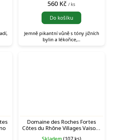
560 Kč
/ ks
Do košíku
adí,
Jemně pikantní vůně s tóny jižních
bylin a lékořice,...
tes
Domaine des Roches Fortes
íno
Côtes du Rhône Villages Vaison-
la-Romaine „Les Andiolles“ Rouge
Skladem
(107 ks)