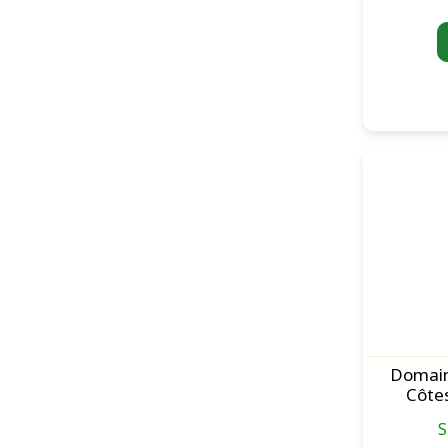
Domain
Côtes
Signargu
S