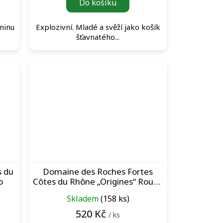
Do košíku
óninu
Explozivní. Mladé a svěží jako košík
šťavnatého...
s du
Domaine des Roches Fortes
o
Côtes du Rhône „Origines“ Rouge
červené víno
Skladem
(158 ks)
520 Kč
/ ks