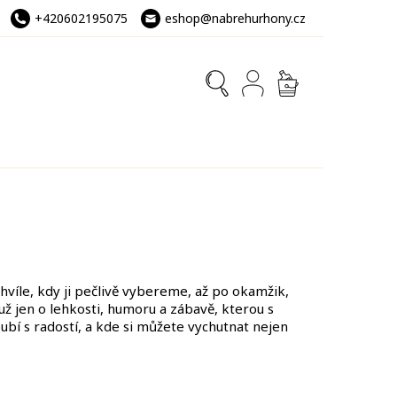
+420602195075
eshop@nabrehurhony.cz
NÁKUPNÍ
KOŠÍK
hvíle, kdy ji pečlivě vybereme, až po okamžik,
 už jen o lehkosti, humoru a zábavě, kterou s
bí s radostí, a kde si můžete vychutnat nejen