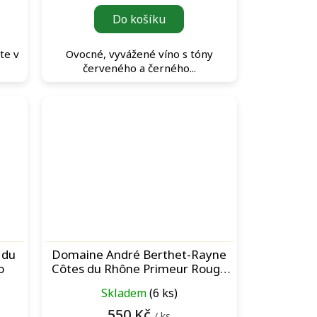
Do košíku
ete v
Ovocné, vyvážené víno s tóny
červeného a černého...
 du
Domaine André Berthet-Rayne
o
Côtes du Rhône Primeur Rouge
červené víno
Skladem
(6 ks)
550 Kč
/ ks