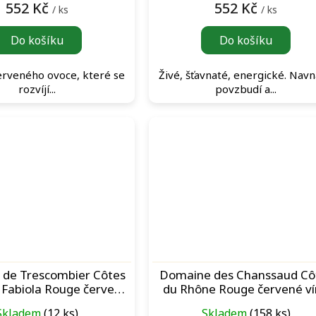
552 Kč
552 Kč
/ ks
/ ks
Do košíku
Do košíku
rveného ovoce, které se
Živé, šťavnaté, energické. Navn
rozvíjí...
povzbudí a...
de Trescombier Côtes
Domaine des Chanssaud Cô
 Fabiola Rouge červené
du Rhône Rouge červené v
víno
Skladem
(12 ks)
Skladem
(158 ks)