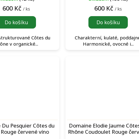
600 Kč
600 Kč
/ ks
/ ks
Do košíku
Do košíku
strukturované Côtes du
Charakterní, kulaté, poddajn
ône v organické...
Harmonické, ovocné i...
 Du Pesquier Côtes du
Domaine Elodie Jaume Côte
 Rouge červené víno
Rhône Coudoulet Rouge čer
víno