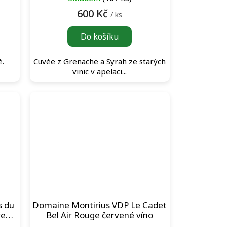
červené víno
600 Kč
/ ks
Do košíku
é.
Cuvée z Grenache a Syrah ze starých
vinic v apelaci...
s du
Domaine Montirius VDP Le Cadet
vené
Bel Air Rouge červené víno