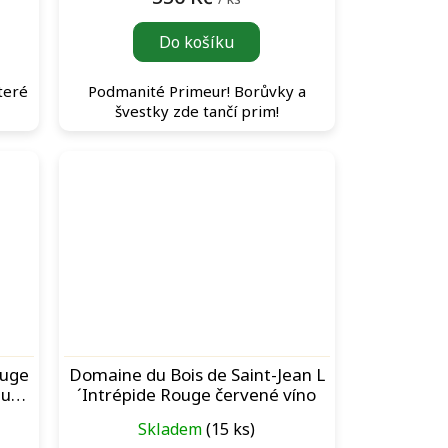
Do košíku
teré
Podmanité Primeur! Borůvky a
švestky zde tančí prim!
ouge
Domaine du Bois de Saint-Jean L
du
´Intrépide Rouge červené víno
Skladem
(15 ks)