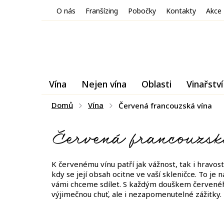
Přejít
O nás
Franšízing
Pobočky
Kontakty
Akce
na
obsah
Vína
Nejen vína
Oblasti
Vinařství
Domů
Vína
Červená francouzská vína
Červená francouzsk
K červenému vínu patří jak vážnost, tak i hravo
kdy se její obsah ocitne ve vaší skleničce. To je
vámi chceme sdílet. S každým douškem červeného 
výjimečnou chuť, ale i nezapomenutelné zážitky.