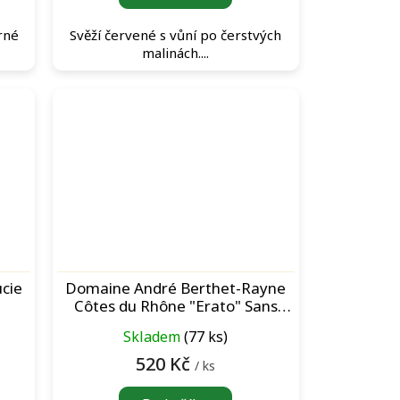
rné
Svěží červené s vůní po čerstvých
malinách....
cie
Domaine André Berthet-Rayne
Côtes du Rhône "Erato" Sans
Sulfites Rouge červené víno
Skladem
(77 ks)
520 Kč
/ ks