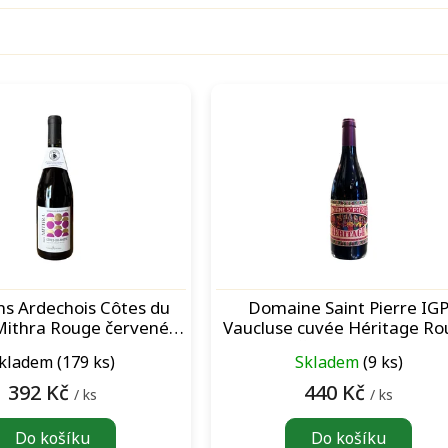
ns Ardechois Côtes du
Domaine Saint Pierre IG
ithra Rouge červené
Vaucluse cuvée Héritage R
víno
červené víno
skladem
(179 ks)
Skladem
(9 ks)
392 Kč
440 Kč
/ ks
/ ks
Do košíku
Do košíku