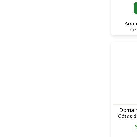
Aroma 
roz
Domain
Côtes d
Mâle 