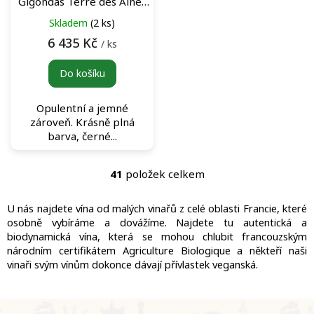
Gigondas Terre des Aînés
Rouge Magnum 2004
Skladem
(2 ks)
archivní červené víno
6 435 Kč
/ ks
Do košíku
Opulentní a jemné
zároveň. Krásně plná
barva, černé...
41
položek celkem
O
v
l
U nás najdete vína od malých vinařů z celé oblasti Francie, které
á
osobně vybíráme a dovážíme. Najdete tu autentická a
d
biodynamická vína, která se mohou chlubit francouzským
a
národním certifikátem Agriculture Biologique a někteří naši
c
vinaři svým vínům dokonce dávají přívlastek veganská.
í
p
r
Z
v