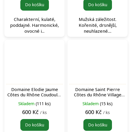
Do košíku
Do košíku
Charakterní, kulaté,
Mužská záležitost.
poddajné. Harmonické,
Kořenité, drsnější,
ovocné i...
neuhlazené....
Domaine Elodie Jaume
Domaine Saint Pierre
Côtes du Rhône Coudoulet
Côtes du Rhône Village
Rouge červené víno
Sablet Rouge červené víno
Skladem
(111 ks)
Skladem
(15 ks)
600 Kč
600 Kč
/ ks
/ ks
Do košíku
Do košíku