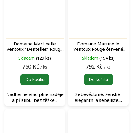
Domaine Martinelle
Domaine Martinelle
Ventoux "Dentelles" Rouge
Ventoux Rouge červené
červené víno
víno
Skladem
(129 ks)
Skladem
(194 ks)
760 Kč
792 Kč
/ ks
/ ks
Do košíku
Do košíku
Nádherné víno plné naděje
Sebevědomé, ženské,
a příslibu, bez těžké...
elegantní a sebejisté....