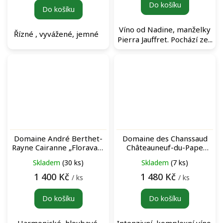
Do košíku
Do košíku
Víno od Nadine, manželky
Řízné , vyvážené, jemné
Pierra Jauffret. Pochází ze...
Domaine André Berthet-
Domaine des Chanssaud
Rayne Cairanne „Floravant
Châteauneuf-du-Pape
Rubis“ Rouge červené víno
Rouge červené víno
Skladem
(30 ks)
Skladem
(7 ks)
1 400 Kč
1 480 Kč
/ ks
/ ks
Do košíku
Do košíku
Harmonické, hloubavé,
Intenzivní, komplexní víno,