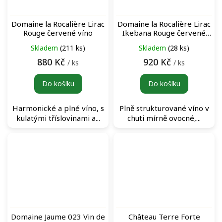
Domaine la Rocalière Lirac
Domaine la Rocalière Lirac
Rouge červené víno
Ikebana Rouge červené
víno
Skladem
(211 ks)
Skladem
(28 ks)
880 Kč
920 Kč
/ ks
/ ks
Do košíku
Do košíku
Harmonické a plné víno, s
Plně strukturované víno v
kulatými tříslovinami a...
chuti mírně ovocné,...
Domaine Jaume 023 Vin de
Château Terre Forte