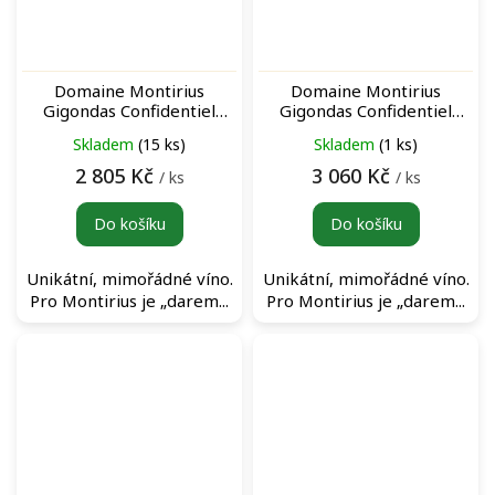
Domaine Montirius
Domaine Montirius
Gigondas Confidentiel
Gigondas Confidentiel
Rouge 2016 archivní
Rouge 2009 archivní
Skladem
(15 ks)
Skladem
(1 ks)
červené víno
červené víno
2 805 Kč
3 060 Kč
/ ks
/ ks
Do košíku
Do košíku
Unikátní, mimořádné víno.
Unikátní, mimořádné víno.
Pro Montirius je „darem...
Pro Montirius je „darem...