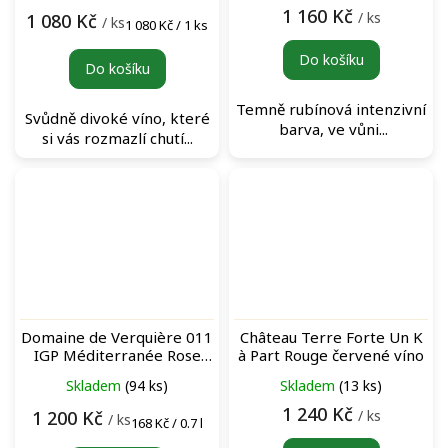
1 160 Kč
/ ks
1 080 Kč
/ ks
Měrná
1 080 Kč / 1 ks
cena:
Do košíku
Do košíku
Temně rubínová intenzivní
Svůdně divoké víno, které
barva, ve vůni...
si vás rozmazlí chutí...
Domaine de Verquière 011
Château Terre Forte Un K
IGP Méditerranée Rose
à Part Rouge červené víno
(BIB 5L) bag-in-box růžové
Skladem
(94 ks)
Skladem
(13 ks)
víno
1 240 Kč
/ ks
1 200 Kč
/ ks
Měrná
168 Kč / 0.7 l
cena: