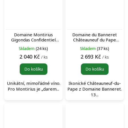
Domaine Montirius
Domaine du Banneret
Gigondas Confidentiel
Châteauneuf du Pape
Rouge červené víno
Rouge 2016 červené víno
Skladem
(24 ks)
Skladem
(37 ks)
2 040 Kč
2 693 Kč
/ ks
/ ks
Do košíku
Do košíku
Unikátní, mimořádné víno.
Ikonické Châteauneuf-du-
Pro Montirius je „darem...
Pape z Domaine Banneret.
13...