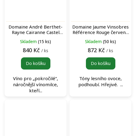
Domaine André Berthet-
Domaine Jaume Vinsobres
Rayne Cairanne Castel
Référence Rouge červené
Mireio Rouge červené víno
víno
Skladem
(15 ks)
Skladem
(50 ks)
840 Kč
872 Kč
/ ks
/ ks
Do košíku
Do košíku
Víno pro „pokročilé“,
Tóny lesního ovoce,
náročnější vínomilce,
podhoubí. Hřejivé. ...
kteří...