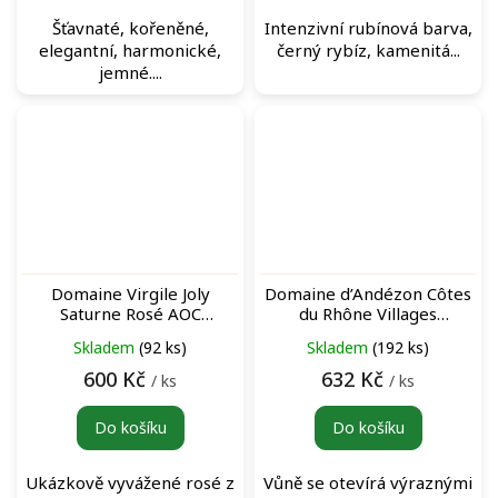
Šťavnaté, kořeněné,
Intenzivní rubínová barva,
elegantní, harmonické,
černý rybíz, kamenitá...
jemné....
Domaine Virgile Joly
Domaine d’Andézon Côtes
Saturne Rosé AOC
du Rhône Villages
Languedoc Saint Saturnin
Signargues Rouge červené
Skladem
(92 ks)
Skladem
(192 ks)
růžové víno
víno
600 Kč
632 Kč
/ ks
/ ks
Do košíku
Do košíku
Ukázkově vyvážené rosé z
Vůně se otevírá výraznými