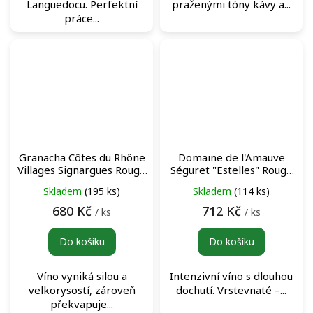
Languedocu. Perfektní
praženými tóny kávy a...
práce...
Granacha Côtes du Rhône
Domaine de l'Amauve
Villages Signargues Rouge
Séguret "Estelles" Rouge
červené víno
červené víno
Skladem
(195 ks)
Skladem
(114 ks)
680 Kč
712 Kč
/ ks
/ ks
Do košíku
Do košíku
Víno vyniká silou a
Intenzivní víno s dlouhou
velkorysostí, zároveň
dochutí. Vrstevnaté –...
překvapuje...