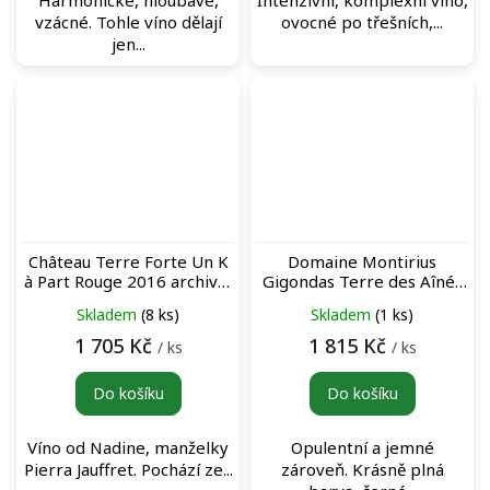
vzácné. Tohle víno dělají
ovocné po třešních,...
jen...
Château Terre Forte Un K
Domaine Montirius
à Part Rouge 2016 archivní
Gigondas Terre des Aînés
červené víno
Rouge 2016 archivní
Skladem
(8 ks)
Skladem
(1 ks)
červené víno
1 705 Kč
1 815 Kč
/ ks
/ ks
Do košíku
Do košíku
Víno od Nadine, manželky
Opulentní a jemné
Pierra Jauffret. Pochází ze...
zároveň. Krásně plná