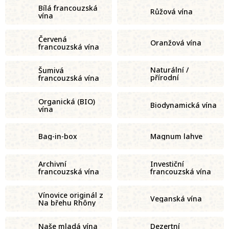
Bílá francouzská
Růžová vína
vína
Červená
Oranžová vína
francouzská vína
Naturální /
Šumivá
přírodní
francouzská vína
francouzská vína
Organická (BIO)
Biodynamická vína
vína
Bag-in-box
Magnum lahve
Archivní
Investiční
francouzská vína
francouzská vína
Vínovice originál z
Veganská vína
Na břehu Rhôny
Naše mladá vína
Dezertní