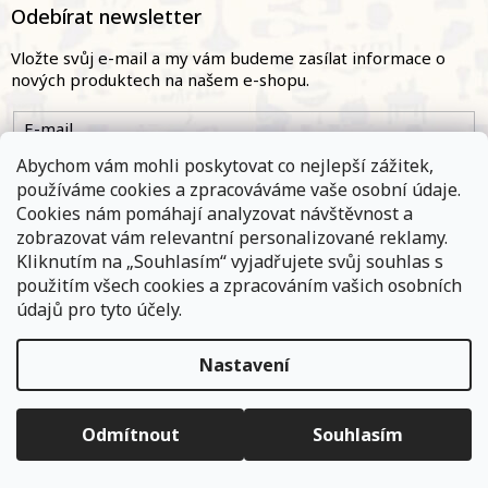
á
Odebírat newsletter
k
p
y
a
v
Vložte svůj e-mail a my vám budeme zasílat informace o
ý
t
nových produktech na našem e-shopu.
p
í
i
E-mail
s
u
Abychom vám mohli poskytovat co nejlepší zážitek,
používáme cookies a zpracováváme vaše osobní údaje.
Přihlásit se
Cookies nám pomáhají analyzovat návštěvnost a
zobrazovat vám relevantní personalizované reklamy.
Kliknutím na „Souhlasím“ vyjadřujete svůj souhlas s
použitím všech cookies a zpracováním vašich osobních
Kontakt
údajů pro tyto účely.
Nastavení
Vše o nákupu
Objednávky, které přijmeme a jsou uhrazeny do 11,00 hodin
expedujeme ještě v ten samý den. Vyčkejte prosím na
informace od přepravní společnosti. Pokud jste zvolili osobní
vyzvednutí na některé z našich poboček - vyčkejte na informační
Odmítnout
Souhlasím
O nás
e-mail.