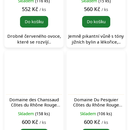
Skladem
(116 ks)
Skladem
(15 ks)
červené víno
552 Kč
560 Kč
/ ks
/ ks
Do košíku
Do košíku
Drobné červeného ovoce,
Jemně pikantní vůně s tóny
které se rozvíjí...
jižních bylin a lékořice,...
Domaine des Chanssaud
Domaine Du Pesquier
Côtes du Rhône Rouge
Côtes du Rhône Rouge
červené víno
červené víno
Skladem
(158 ks)
Skladem
(106 ks)
600 Kč
600 Kč
/ ks
/ ks