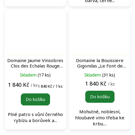
barva, černé...
Domaine Jaume Vinsobres
Domaine la Bouissiere
Clos des Echalas Rouge
Gigondas „Le Font de
červené víno
Tonin“ Rouge červené víno
Skladem
(17 ks)
Skladem
(31 ks)
1 840 Kč
/ ks
1 840 Kč
/ ks
Měrná
1 840 Kč / 1 ks
cena:
Do košíku
Do košíku
Mohutné, noblesní,
Plné patro s vůní černého
hloubavé víno třeba ke
rybízu a borůvek a...
krbu....