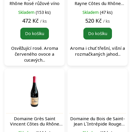
d
Rhône Rosé růžové víno
Rayne Côtes du Rhône
u
"Muses" Rouge červené
Skladem
(153 ks)
Skladem
(47 ks)
k
víno
t
472 Kč
520 Kč
/ ks
/ ks
ů
Do košíku
Do košíku
Osvěžující rosé. Aroma
Aroma i chuť třešní, višní a
červeného ovoce a
rozmačkaných jahod...
cucavých...
Domaine Grès Saint
Domaine du Bois de Saint-
Vincent Côtes du Rhône
Jean L´Intrépide Rouge
Villages Signargues Rouge
červené víno