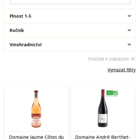
Plnost 1-5
Ročník
Vinohradnictví
Položek k zobrazení:
41
Vymazat filtry
V
ý
p
i
s
p
r
o
Domaine Jaume Côtes du
Domaine André Berthet-