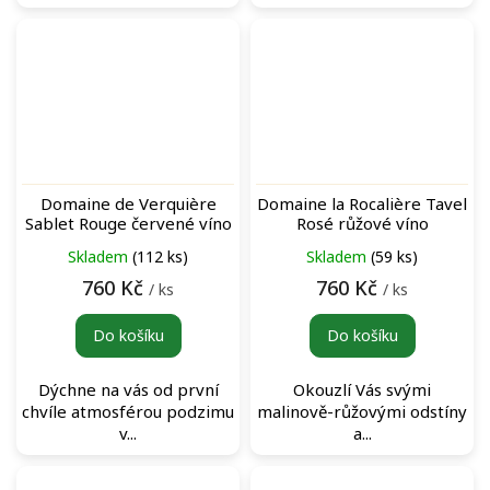
Domaine de Verquière
Domaine la Rocalière Tavel
Sablet Rouge červené víno
Rosé růžové víno
Skladem
(112 ks)
Skladem
(59 ks)
760 Kč
760 Kč
/ ks
/ ks
Do košíku
Do košíku
Dýchne na vás od první
Okouzlí Vás svými
chvíle atmosférou podzimu
malinově-růžovými odstíny
v...
a...