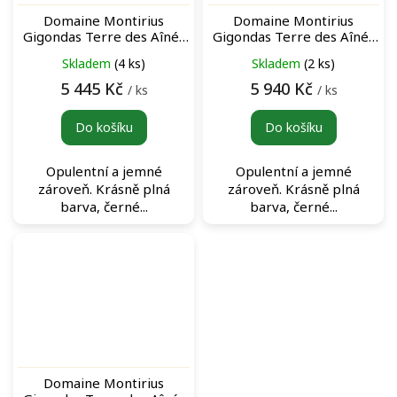
Domaine Montirius
Domaine Montirius
Gigondas Terre des Aînés
Gigondas Terre des Aînés
Rouge Magnum 2016
Rouge Magnum 2009
Skladem
(4 ks)
Skladem
(2 ks)
archivní červené víno
archivní červené víno
5 445 Kč
5 940 Kč
/ ks
/ ks
Do košíku
Do košíku
Opulentní a jemné
Opulentní a jemné
zároveň. Krásně plná
zároveň. Krásně plná
barva, černé...
barva, černé...
Domaine Montirius