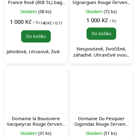
France Rosé (BIB 5L) bag-
Signargues Rouge červené
in-box růžové víno
víno
Skladem
(38 ks)
Skladem
(72 ks)
1 000 Kč
/ ks
1 000 Kč
/ ks
Měrná
140 Kč / 0.7 l
cena:
Do košíku
Do košíku
Nespoutané, živočišné,
Jahodové, citrusové, živé.
záhadné. Uhrančivé svou...
Domaine la Bouissiere
Domaine Du Pesquier
Vacqueyras Rouge červené
Gigondas Rouge červené
víno
víno
Skladem
(31 ks)
Skladem
(51 ks)