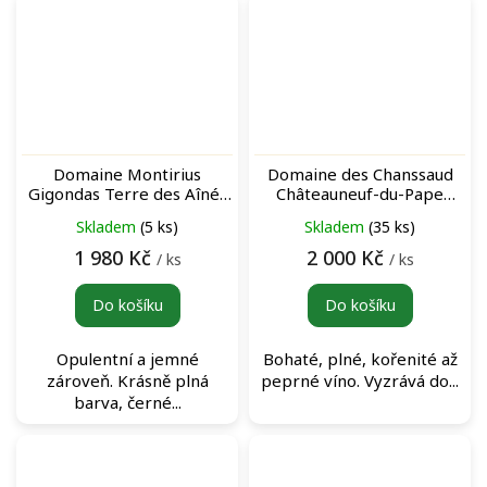
Domaine Montirius
Domaine des Chanssaud
Gigondas Terre des Aînés
Châteauneuf-du-Pape
Rouge 2015 archivní
Chanssaud d´Antan Rouge
Skladem
(5 ks)
Skladem
(35 ks)
červené víno
červené víno
1 980 Kč
2 000 Kč
/ ks
/ ks
Do košíku
Do košíku
Opulentní a jemné
Bohaté, plné, kořenité až
zároveň. Krásně plná
peprné víno. Vyzrává do...
barva, černé...