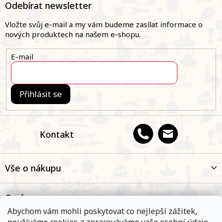
á
Odebírat newsletter
p
a
Vložte svůj e-mail a my vám budeme zasílat informace o
t
nových produktech na našem e-shopu.
í
E-mail
Přihlásit se
Kontakt
Vše o nákupu
O nás
Abychom vám mohli poskytovat co nejlepší zážitek,