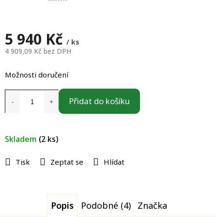
5 940 Kč
/ ks
4 909,09 Kč bez DPH
Měrná
cena:
Možnosti doručení
Přidat do košíku
Skladem
(2 ks)
Tisk
Zeptat se
Hlídat
Popis
Podobné (4)
Značka