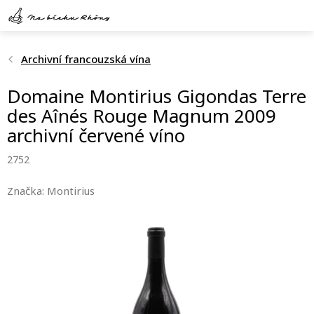
Přejít
na
obsah
Archivní francouzská vína
Domaine Montirius Gigondas Terre
des Aînés Rouge Magnum 2009
archivní červené víno
2752
Značka:
Montirius