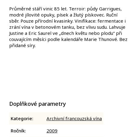
Průměrné stáří vinic 85 let.
Terroir: půdy Garrigues,
modré jílovité opuky, písek a žlutý pískovec.
Ruční
sběr. Pouze přírodní kvasinky.
Vinifikace: fermentace i
zrání vína v betonovém tanku,
bez vlivu sudu. Lahvuje
Justine a Eric Saurel ve
„dnech květu nebo plodu“ při
couvajícím měsíci
podle kalendáře Marie Thunové.
Bez
přidané síry.
Doplňkové parametry
Kategorie
:
Archivní francouzská vína
Ročník
:
2009