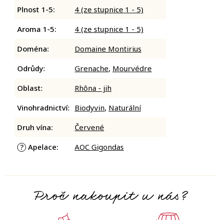
Plnost 1-5
:
4 (ze stupnice 1 - 5)
Aroma 1-5
:
4 (ze stupnice 1 - 5)
Doména
:
Domaine Montirius
Odrůdy
:
Grenache
,
Mourvédre
Oblast
:
Rhôna - jih
Vinohradnictví
:
Biodyvin
,
Naturální
Druh vína
:
Červené
Apelace
:
AOC Gigondas
?
Proč nakoupit u nás?