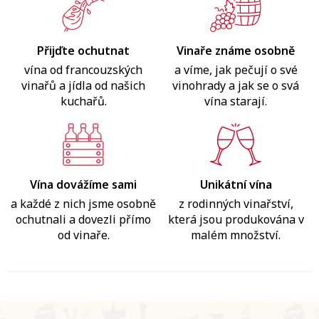
Přijďte ochutnat
Vinaře známe osobně
vína od francouzských
a víme, jak pečují o své
vinařů a jídla od našich
vinohrady a jak se o svá
kuchařů.
vína starají.
Vína dovážíme sami
Unikátní vína
a každé z nich jsme osobně
z rodinných vinařství,
ochutnali a dovezli přímo
která jsou produkována v
od vinaře.
malém množství.
Z