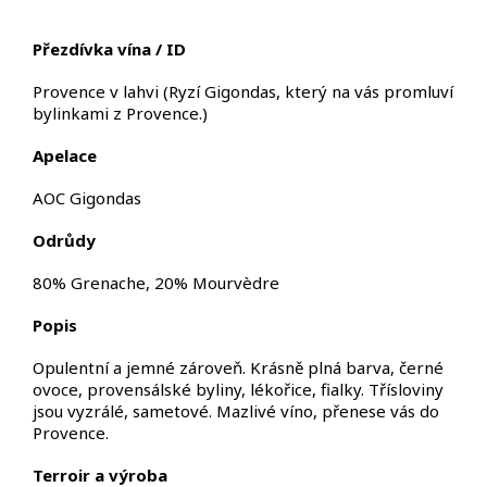
Přezdívka vína / ID
Provence v lahvi
(
Ryzí Gigondas, který na vás
promluví
bylinkami z Provence.
)
Apelace
AOC Gigondas
Odrůdy
80% Grenache, 20% Mourvèdre
Popis
Opulentní a jemné zároveň. Krásně plná barva, černé
ovoce, provensálské byliny, lékořice, fialky.
Třísloviny
jsou vyzrálé, sametové. Mazlivé víno, přenese vás do
Provence.
Terroir
a výroba