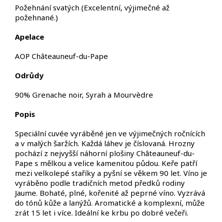
Požehnání svatých
(Excelentní, výjimečné až
požehnané.
)
Apelace
AOP Châteauneuf-du-Pape
Odrůdy
90% Grenache noir, Syrah a Mourvèdre
Popis
Speciální cuvée vyráběné jen ve výjimečných ročnících
a v malých šaržích. Každá láhev je číslovaná. Hrozny
pochází z nejvyšší náhorní plošiny Châteauneuf-du-
Pape s mělkou a velice kamenitou půdou. Keře patří
mezi velkolepé staříky a pyšní se věkem 90 let. Víno je
vyráběno podle tradičních metod předků rodiny
Jaume.
Bohaté, plné, kořenité až peprné víno. Vyzrává
do tónů kůže a lanýžů. Aromatické a komplexní, může
zrát 15 let i více.
Ideální ke krbu po dobré večeři.