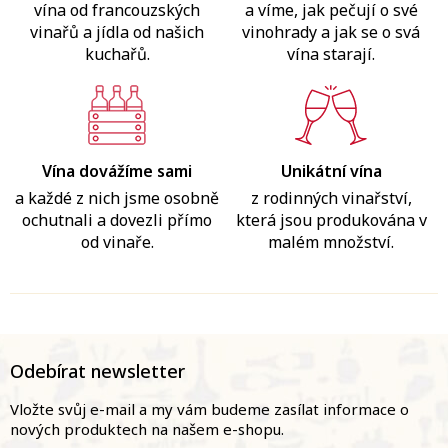
vína od francouzských
a víme, jak pečují o své
vinařů a jídla od našich
vinohrady a jak se o svá
kuchařů.
vína starají.
Vína dovážíme sami
Unikátní vína
a každé z nich jsme osobně
z rodinných vinařství,
ochutnali a dovezli přímo
která jsou produkována v
od vinaře.
malém množství.
Z
á
Odebírat newsletter
p
a
Vložte svůj e-mail a my vám budeme zasílat informace o
t
nových produktech na našem e-shopu.