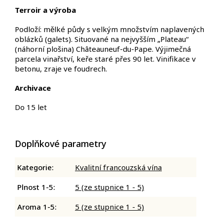
Terroir
a výroba
Podloží: mělké půdy s velkým množstvím naplavených
oblázků (galets). Situované na nejvyšším „Plateau“
(náhorní plošina) Châteauneuf-du-Pape.
Výjimečná
parcela vinařství, keře staré přes 90 let.
Vinifikace v
betonu, zraje ve foudrech.
Archivace
Do 15 let
Doplňkové parametry
Kategorie
:
Kvalitní francouzská vína
Plnost 1-5
:
5 (ze stupnice 1 - 5)
Aroma 1-5
:
5 (ze stupnice 1 - 5)