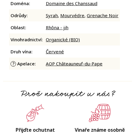
Doména
:
Domaine des Chanssaud
Odrůdy
:
Syrah
,
Mourvédre
,
Grenache Noir
Oblast
:
Rhôna - jih
Vinohradnictví
:
Organické (BIO)
Druh vína
:
Červené
Apelace
:
AOP Châteauneuf-du-Pape
?
Proč nakoupit u nás?
Přijďte ochutnat
Vinaře známe osobně