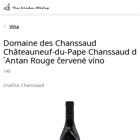
Přejít
na
obsah
Vína
Domaine des Chanssaud
Châteauneuf-du-Pape Chanssaud d
´Antan Rouge červené víno
140
Značka:
Chanssaud