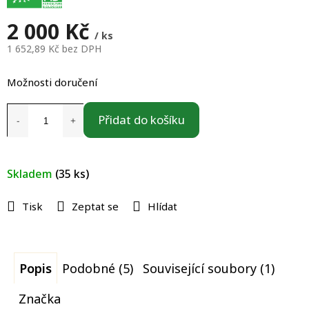
2 000 Kč
/ ks
1 652,89 Kč bez DPH
Měrná
cena:
Možnosti doručení
Přidat do košíku
Skladem
(35 ks)
Tisk
Zeptat se
Hlídat
Popis
Podobné (5)
Související soubory (1)
Značka