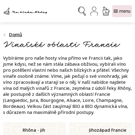
Přejít
NÁKUPNÍ
na
obsah
KOŠÍK
Domů
Vinařské oblasti Francie
Vybíráme pro naše hosty vína přímo ve Francii tak, jako
jsme kdysi, než se nám stála zábava obživou, vybírali víno
pro potěšení vlastní nebo našich blízkých a přátel. Všechny
vinaře osobně známe. Víme, jak pečují o své vinohrady, jak
víno zpracovávají a starají se o něj. V naší nabídce najdete
vína od malých vinařů z Francie, zejména z údolí řeky Rhôny,
ale postupně z dalších významných oblastí Francie
(Languedoc, Jura, Bourgogne, Alsace, Loire, Champagne,
Bordeaux). Velkou část zaujímají BIO a BIO dynamická vína,
s důrazem na maximálně přírodní postupy.
Rhôna - jih
Jihozápad Francie