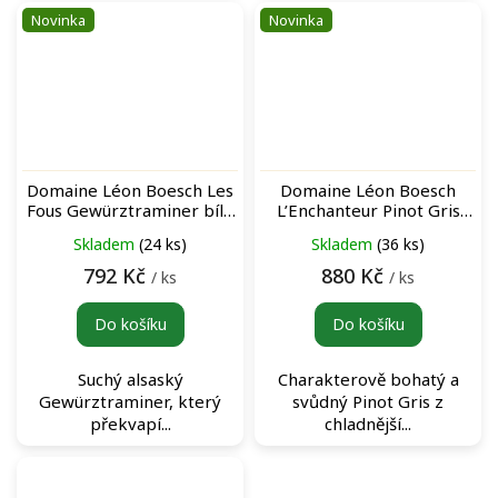
Novinka
Novinka
Domaine Léon Boesch Les
Domaine Léon Boesch
Fous Gewürztraminer bílé
L’Enchanteur Pinot Gris
víno
bílé víno
Skladem
(24 ks)
Skladem
(36 ks)
792 Kč
880 Kč
/ ks
/ ks
Do košíku
Do košíku
Suchý alsaský
Charakterově bohatý a
Gewürztraminer, který
svůdný Pinot Gris z
překvapí...
chladnější...