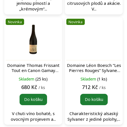
jemnou plností a
citrusových plodů a akácie.
„krémovým“...
V...
Novinka
Novinka
Domaine Thomas Frissant
Domaine Léon Boesch “Les
Tout en Canon Gamay
Pierres Rouges” Sylvaner
Rouge červené víno
bílé víno
Skladem
(25 ks)
Skladem
(1 ks)
680 Kč
712 Kč
/ ks
/ ks
Do košíku
Do košíku
V chuti víno bohaté, s
Charakteristický alsaský
ovocným projevem a...
Sylvaner z jediné polohy,...