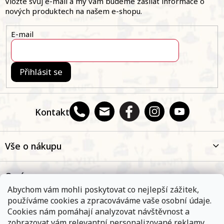
a
Vložte svůj e-mail a my vám budeme zasílat informace o
í
t
nových produktech na našem e-shopu.
p
í
r
v
E-mail
k
y
v
ý
Přihlásit se
p
i
s
u
Kontakt
Vše o nákupu
O nás
Abychom vám mohli poskytovat co nejlepší zážitek,
používáme cookies a zpracováváme vaše osobní údaje.
Oblíbené kategorie
Cookies nám pomáhají analyzovat návštěvnost a
zobrazovat vám relevantní personalizované reklamy.