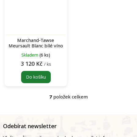
Marchand-Tawse
Meursault Blanc bílé víno
Skladem
(6 ks)
3 120 Kč
/ ks
Do košíku
7
položek celkem
O
v
l
á
Z
d
á
Odebírat newsletter
a
p
c