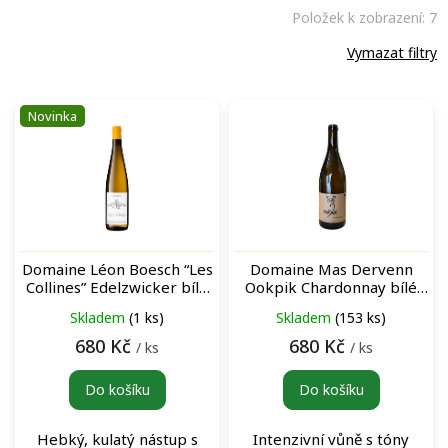
Položek k zobrazení:
7
Vymazat filtry
V
Novinka
ý
p
i
s
p
r
o
Domaine Léon Boesch “Les
Domaine Mas Dervenn
d
Collines” Edelzwicker bílé
Ookpik Chardonnay bílé
u
víno
víno
Skladem
(1 ks)
Skladem
(153 ks)
k
t
680 Kč
680 Kč
/ ks
/ ks
ů
Do košíku
Do košíku
Hebký, kulatý nástup s
Intenzivní vůně s tóny