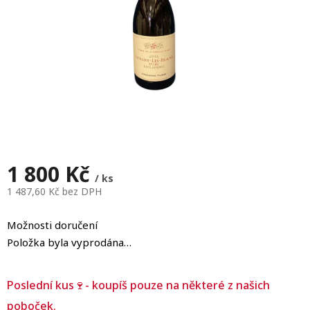
1 800 Kč
/ ks
1 487,60 Kč bez DPH
Měrná
cena:
Možnosti doručení
Položka byla vyprodána…
Poslední kus🍷- koupíš pouze na některé z našich
poboček.