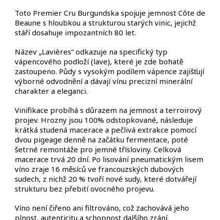
Toto Premier Cru Burgundska spojuje jemnost Côte de
Beaune s hloubkou a strukturou starých vinic, jejichž
stáří dosahuje impozantních 80 let.
Název „Lavières“ odkazuje na specifický typ
vápencového podloží (lave), které je zde bohatě
zastoupeno. Půdy s vysokým podílem vápence zajišťují
výborné odvodnění a dávají vínu precizní minerální
charakter a eleganci.
Vinifikace probíhá s důrazem na jemnost a terroirový
projev. Hrozny jsou 100% odstopkované, následuje
krátká studená macerace a pečlivá extrakce pomocí
dvou pigeage denně na začátku fermentace, poté
šetrné remontáže pro jemné třísloviny. Celková
macerace trvá 20 dní. Po lisování pneumatickým lisem
víno zraje 16 měsíců ve francouzských dubových
sudech, z nichž 20 % tvoří nové sudy, které dotvářejí
strukturu bez přebití ovocného projevu.
Víno není čiřeno ani filtrováno, což zachovává jeho
plnost, autenticitu a schopnost dalšího zrání.