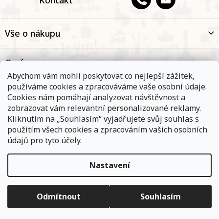
Vše o nákupu
O nás
Abychom vám mohli poskytovat co nejlepší zážitek,
používáme cookies a zpracováváme vaše osobní údaje.
Oblíbené kategorie
Cookies nám pomáhají analyzovat návštěvnost a
zobrazovat vám relevantní personalizované reklamy.
Kliknutím na „Souhlasím“ vyjadřujete svůj souhlas s
Kontakt
použitím všech cookies a zpracováním vašich osobních
údajů pro tyto účely.
Nastavení
Objednávky, které přijmeme a jsou uhrazeny do 11,00 hodin
expedujeme ještě v ten samý den. Vyčkejte prosím na
Copyright 2026
E-shop Na břehu Rhôny
. Všechna práva
informace od přepravní společnosti. Pokud jste zvolili osobní
vyhrazena.
Upravit nastavení cookies
vyzvednutí na některé z našich poboček - vyčkejte na informační
Odmítnout
Souhlasím
e-mail.
Vytvořil Shoptet