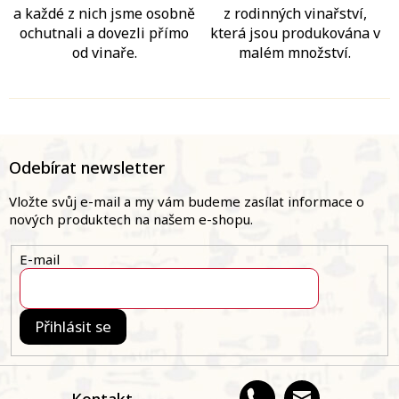
a každé z nich jsme osobně
z rodinných vinařství,
ochutnali a dovezli přímo
která jsou produkována v
od vinaře.
malém množství.
Z
á
Odebírat newsletter
p
a
Vložte svůj e-mail a my vám budeme zasílat informace o
t
nových produktech na našem e-shopu.
í
E-mail
Přihlásit se
Kontakt