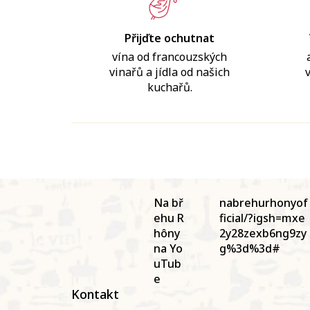
Přijďte ochutnat
vína od francouzských
vinařů a jídla od našich
kuchařů.
Z
á
Na bř
nabrehurhonyof
p
ehu R
ficial/?igsh=mxe
a
hôny
2y28zexb6ng9zy
t
na Yo
g%3d%3d#
í
uTub
e
Kontakt