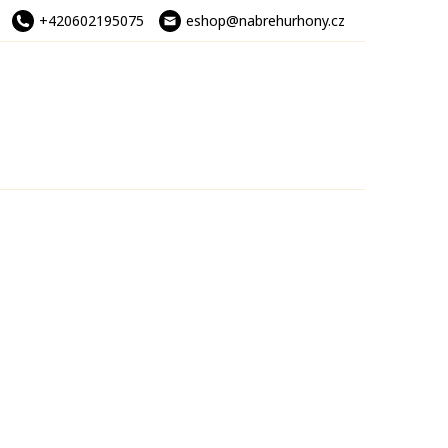
+420602195075
eshop@nabrehurhony.cz