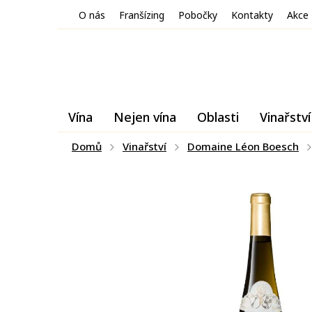
Přejít
O nás
Franšízing
Pobočky
Kontakty
Akce
na
obsah
Vína
Nejen vína
Oblasti
Vinařství
Domů
Vinařství
Domaine Léon Boesch