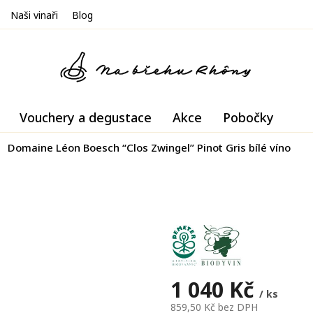
Naši vinaři
Blog
Vouchery a degustace
Akce
Pobočky
Domaine Léon Boesch “Clos Zwingel” Pinot Gris bílé víno
1 040 Kč
/ ks
859,50 Kč bez DPH