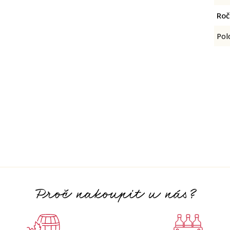
Roč
Pol
Proč nakoupit u nás?