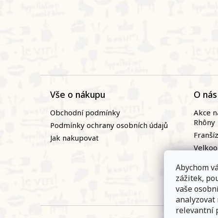
Vše o nákupu
O nás
Obchodní podmínky
Akce n
Rhôny
Podmínky ochrany osobních údajů
Franší
Jak nakupovat
Velko
Naši vi
Abychom vá
Novin
zážitek, p
Zaměst
vaše osobn
analyzovat
relevantní 