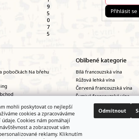
9
Přihlásit se
5
0
7
5
Oblíbené kategorie
a pobočkách Na břehu
Bílá francouzská vína
Růžová lehká vína
zing
Červená francouzská vína
obchod
Šumivá francouzská vína
naři
Naturální / přírodní francou
m mohli poskytovat co nejlepší
ky
vína|
Odmítnout
S
oužíváme cookies a zpracováváme
nání
Bag-in-box
í údaje. Cookies nám pomáhají
 návštěvnost a zobrazovat vám
personalizované reklamy. Kliknutím