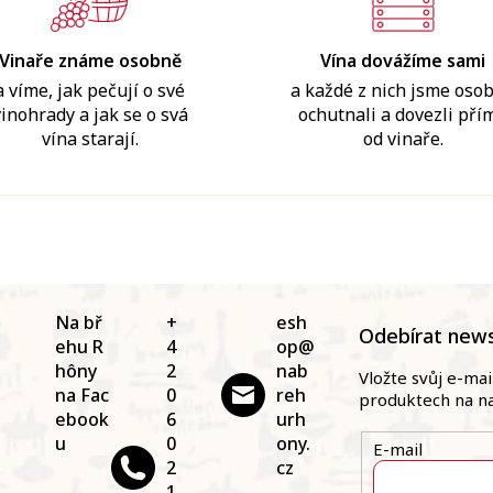
Vinaře známe osobně
Vína dovážíme sami
a víme, jak pečují o své
a každé z nich jsme oso
vinohrady a jak se o svá
ochutnali a dovezli pří
vína starají.
od vinaře.
Na bř
+
esh
Odebírat news
ehu R
4
op
@
hôny
2
nab
Vložte svůj e-ma
na Fac
0
reh
produktech na n
ebook
6
urh
u
0
ony.
E-mail
2
cz
1