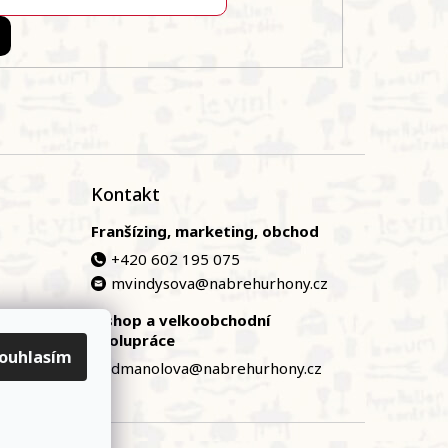
Kontakt
Franšízing, marketing, obchod
+420 602 195 075
mvindysova@nabrehurhony.cz
E-shop a velkoobchodní
zská
spolupráce
ouhlasím
dmanolova@nabrehurhony.cz