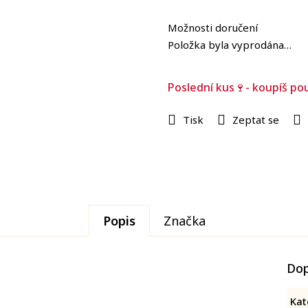
Měrná
cena:
Možnosti doručení
Položka byla vyprodána…
Poslední kus🍷- koupíš po
Tisk
Zeptat se
Popis
Značka
Dop
Kat