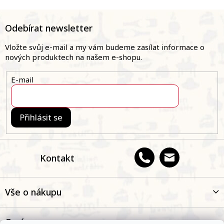
Z
á
Odebírat newsletter
p
a
Vložte svůj e-mail a my vám budeme zasílat informace o
t
nových produktech na našem e-shopu.
í
E-mail
Přihlásit se
Kontakt
Vše o nákupu
O nás