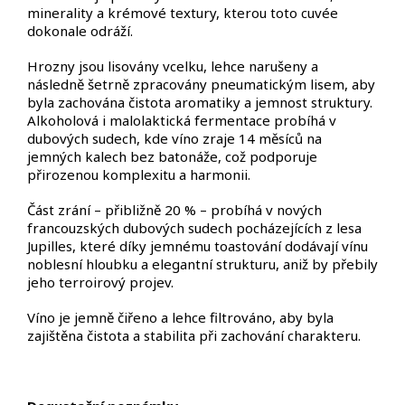
minerality a krémové textury, kterou toto cuvée
dokonale odráží.
Hrozny jsou lisovány vcelku, lehce narušeny a
následně šetrně zpracovány pneumatickým lisem, aby
byla zachována čistota aromatiky a jemnost struktury.
Alkoholová i malolaktická fermentace probíhá v
dubových sudech, kde víno zraje 14 měsíců na
jemných kalech bez batonáže, což podporuje
přirozenou komplexitu a harmonii.
Část zrání – přibližně 20 % – probíhá v nových
francouzských dubových sudech pocházejících z lesa
Jupilles, které díky jemnému toastování dodávají vínu
noblesní hloubku a elegantní strukturu, aniž by přebily
jeho terroirový projev.
Víno je jemně čiřeno a lehce filtrováno, aby byla
zajištěna čistota a stabilita při zachování charakteru.