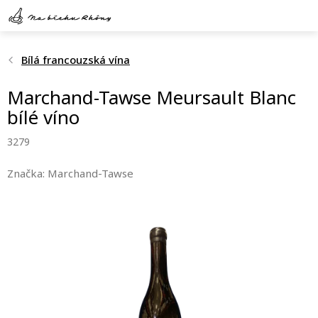
Přejít
na
obsah
Bílá francouzská vína
Marchand-Tawse Meursault Blanc
bílé víno
3279
Značka:
Marchand-Tawse