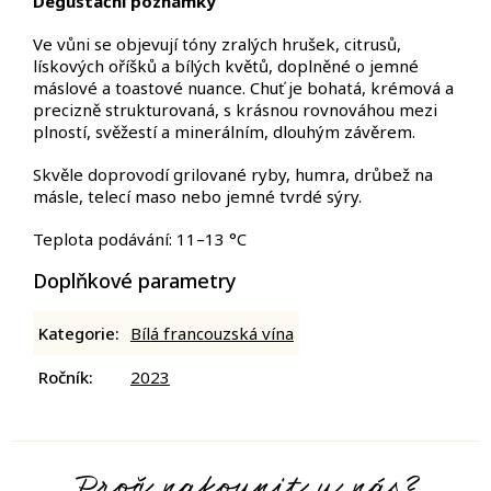
Degustační poznámky
Ve vůni se objevují tóny zralých hrušek, citrusů,
lískových oříšků a bílých květů, doplněné o jemné
máslové a toastové nuance. Chuť je bohatá, krémová a
precizně strukturovaná, s krásnou rovnováhou mezi
plností, svěžestí a minerálním, dlouhým závěrem.
Skvěle doprovodí grilované ryby, humra, drůbež na
másle, telecí maso nebo jemné tvrdé sýry.
Teplota podávání: 11–13 °C
Doplňkové parametry
Kategorie
:
Bílá francouzská vína
Ročník
:
2023
Proč nakoupit u nás?