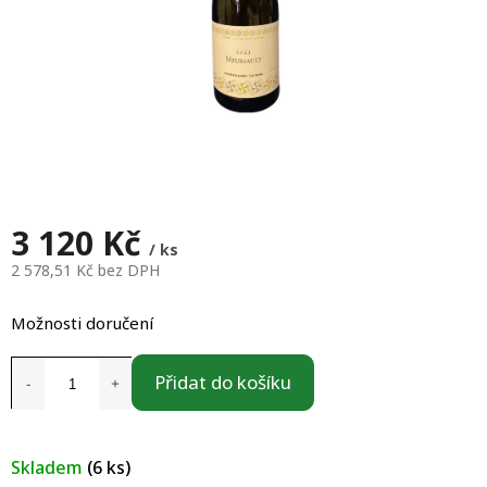
3 120 Kč
/ ks
2 578,51 Kč bez DPH
Měrná
cena:
Možnosti doručení
Přidat do košíku
Skladem
(6 ks)