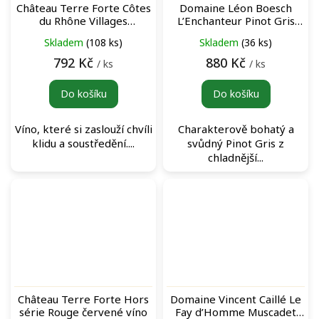
Château Terre Forte Côtes
Domaine Léon Boesch
du Rhône Villages
L’Enchanteur Pinot Gris
Signargues Sagesse Rouge
bílé víno
Skladem
(108 ks)
Skladem
(36 ks)
červené víno
792 Kč
880 Kč
/ ks
/ ks
Do košíku
Do košíku
Víno, které si zaslouží chvíli
Charakterově bohatý a
klidu a soustředění....
svůdný Pinot Gris z
chladnější...
Château Terre Forte Hors
Domaine Vincent Caillé Le
série Rouge červené víno
Fay d’Homme Muscadet