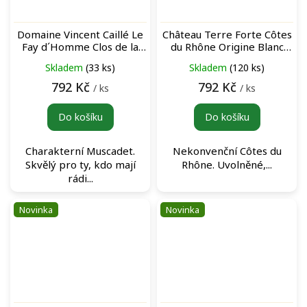
Domaine Vincent Caillé Le
Château Terre Forte Côtes
Fay d´Homme Clos de la
du Rhône Origine Blanc
Févrie Blanc bílé víno
bílé víno
Skladem
(33 ks)
Skladem
(120 ks)
792 Kč
792 Kč
/ ks
/ ks
Do košíku
Do košíku
Charakterní Muscadet.
Nekonvenční Côtes du
Skvělý pro ty, kdo mají
Rhône. Uvolněné,...
rádi...
Novinka
Novinka