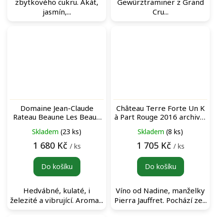
zbytkového cukru. Akát,
Gewürztraminer z Grand
jasmín,...
Cru...
Domaine Jean-Claude
Château Terre Forte Un K
Rateau Beaune Les Beaux
à Part Rouge 2016 archivní
et Bons Rouge červené
červené víno
Skladem
(23 ks)
Skladem
(8 ks)
víno
1 680 Kč
1 705 Kč
/ ks
/ ks
Do košíku
Do košíku
Hedvábné, kulaté, i
Víno od Nadine, manželky
železité a vibrující. Aroma...
Pierra Jauffret. Pochází ze...