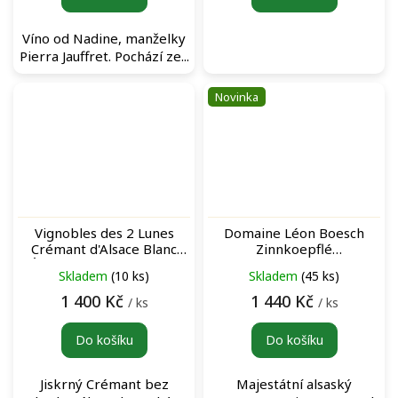
Víno od Nadine, manželky
Pierra Jauffret. Pochází ze...
Novinka
Vignobles des 2 Lunes
Domaine Léon Boesch
Crémant d'Alsace Blanc
Zinnkoepflé
"Éclipse" bílé šumivé víno
Gewürztraminer bílé víno
Skladem
(10 ks)
Skladem
(45 ks)
1 400 Kč
1 440 Kč
/ ks
/ ks
Do košíku
Do košíku
Jiskrný Crémant bez
Majestátní alsaský