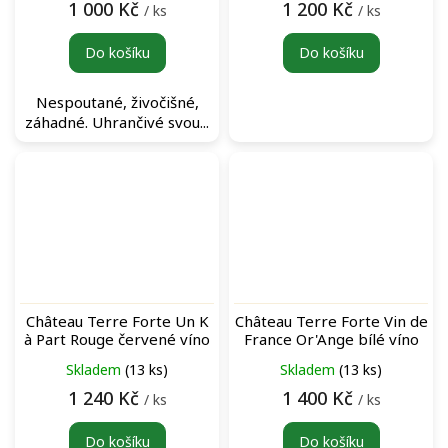
1 000 Kč
1 200 Kč
/ ks
/ ks
Do košíku
Do košíku
Nespoutané, živočišné,
záhadné. Uhrančivé svou...
Château Terre Forte Un K
Château Terre Forte Vin de
à Part Rouge červené víno
France Or'Ange bílé víno
Skladem
(13 ks)
Skladem
(13 ks)
1 240 Kč
1 400 Kč
/ ks
/ ks
Do košíku
Do košíku