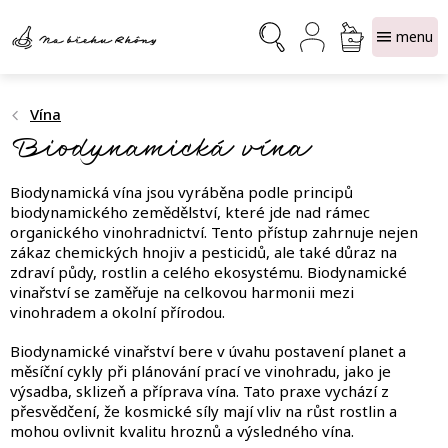
Přejít
NÁKUPNÍ
na
obsah
KOŠÍK
Vína
Biodynamická vína
Biodynamická vína jsou vyráběna podle principů
biodynamického zemědělství, které jde nad rámec
organického vinohradnictví. Tento přístup zahrnuje nejen
zákaz chemických hnojiv a pesticidů, ale také důraz na
zdraví půdy, rostlin a celého ekosystému. Biodynamické
vinařství se zaměřuje na celkovou harmonii mezi
vinohradem a okolní přírodou.
Biodynamické vinařství bere v úvahu postavení planet a
měsíční cykly při plánování prací ve vinohradu, jako je
výsadba, sklizeň a příprava vína. Tato praxe vychází z
přesvědčení, že kosmické síly mají vliv na růst rostlin a
mohou ovlivnit kvalitu hroznů a výsledného vína.