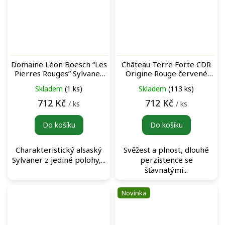
Domaine Léon Boesch “Les
Château Terre Forte CDR
Pierres Rouges” Sylvaner
Origine Rouge červené
bílé víno
víno
Skladem
(1 ks)
Skladem
(113 ks)
712 Kč
712 Kč
/ ks
/ ks
Do košíku
Do košíku
Charakteristický alsaský
Svěžest a plnost, dlouhé
Sylvaner z jediné polohy,...
perzistence se
šťavnatými...
Novinka