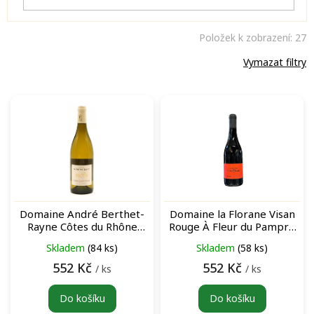
Položek k zobrazení:
27
Vymazat filtry
V
ý
p
i
s
p
r
o
Domaine André Berthet-
Domaine la Florane Visan
d
Rayne Côtes du Rhône
Rouge À Fleur du Pampre
u
Village M&A Blanc bílé víno
Côtes du Rhône červené
Skladem
(84 ks)
Skladem
(58 ks)
k
víno
t
552 Kč
552 Kč
/ ks
/ ks
ů
Do košíku
Do košíku