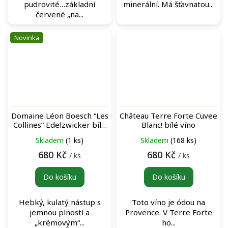
pudrovité…základní
minerální. Má šťavnatou...
červené „na...
Novinka
Domaine Léon Boesch “Les
Château Terre Forte Cuvee
Collines” Edelzwicker bílé
Blanc! bílé víno
víno
Skladem
(1 ks)
Skladem
(168 ks)
680 Kč
680 Kč
/ ks
/ ks
Do košíku
Do košíku
Hebký, kulatý nástup s
Toto víno je ódou na
jemnou plností a
Provence. V Terre Forte
„krémovým“...
ho...