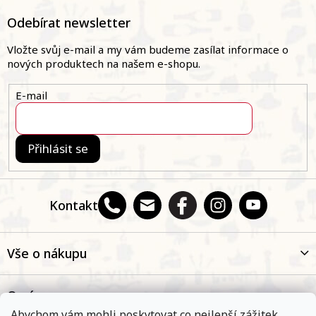
Z
á
Odebírat newsletter
p
a
Vložte svůj e-mail a my vám budeme zasílat informace o
t
nových produktech na našem e-shopu.
í
E-mail
Přihlásit se
Kontakt
Vše o nákupu
O nás
Abychom vám mohli poskytovat co nejlepší zážitek,