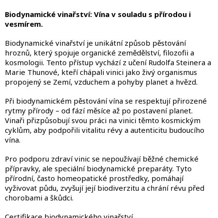
v
l
Biodynamické vinařství: Vína v souladu s přírodou i
á
vesmírem.
d
a
Biodynamické vinařství je unikátní způsob pěstování
c
hroznů, který spojuje organické zemědělství, filozofii a
í
kosmologii. Tento přístup vychází z učení Rudolfa Steinera a
p
Marie Thunové, kteří chápali vinici jako živý organismus
r
propojený se Zemí, vzduchem a pohyby planet a hvězd.
v
k
Při biodynamickém pěstování vína se respektují přirozené
y
rytmy přírody – od fází měsíce až po postavení planet.
v
Vinaři přizpůsobují svou práci na vinici těmto kosmickým
ý
cyklům, aby podpořili vitalitu révy a autenticitu budoucího
p
vína.
i
s
Pro podporu zdraví vinic se nepoužívají běžné chemické
u
přípravky, ale speciální biodynamické preparáty. Tyto
přírodní, často homeopatické prostředky, pomáhají
vyživovat půdu, zvyšují její biodiverzitu a chrání révu před
chorobami a škůdci.
Certifikace biodynamického vinařství