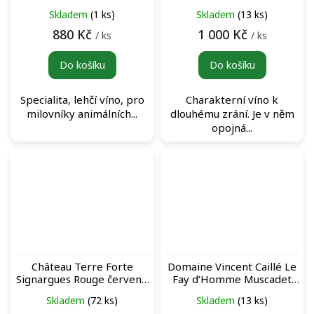
Monnières Saint Fiacre
Skladem
(1 ks)
Skladem
(13 ks)
Blanc bílé víno
880 Kč
1 000 Kč
/ ks
/ ks
Do košíku
Do košíku
Specialita, lehčí víno, pro
Charakterní víno k
milovníky animálních...
dlouhému zrání. Je v něm
opojná...
Château Terre Forte
Domaine Vincent Caillé Le
Signargues Rouge červené
Fay d’Homme Muscadet
víno
Sèvre & Maine Terre de
Skladem
(72 ks)
Skladem
(13 ks)
Gneiss bílé víno