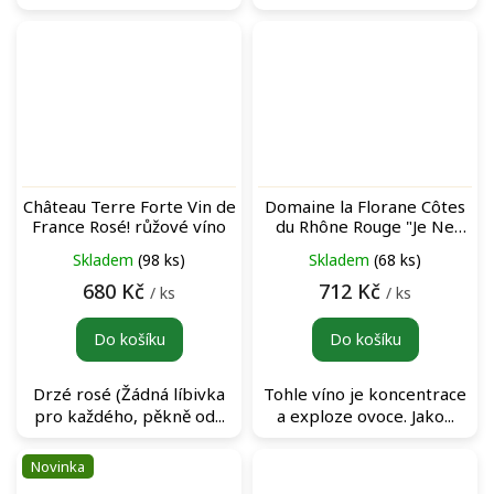
Château Terre Forte Vin de
Domaine la Florane Côtes
France Rosé! růžové víno
du Rhône Rouge "Je Ne
Souffre Plus" červené víno
Skladem
(98 ks)
Skladem
(68 ks)
680 Kč
712 Kč
/ ks
/ ks
Do košíku
Do košíku
Drzé rosé (Žádná líbivka
Tohle víno je koncentrace
pro každého, pěkně od...
a exploze ovoce. Jako...
Novinka