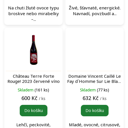
Na chuti žluté ovoce typu
Živé, šťavnaté, energické.
broskve nebo mirabelky
Navnadí, povzbudí a...
–...
Château Terre Forte
Domaine Vincent Caillé Le
Rouge! 2023 červené víno
Fay d´Homme Sur Lie Blanc
bílé víno
Skladem
(161 ks)
Skladem
(77 ks)
600 Kč
632 Kč
/ ks
/ ks
Do košíku
Do košíku
Lehčí, peckovité,
Mladé, ovocné, citrusové,