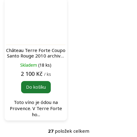
Château Terre Forte Coupo
Santo Rouge 2010 archivní
červené víno
Skladem
(18 ks)
2 100 Kč
/ ks
Do košíku
Toto víno je ódou na
Provence. V Terre Forte
ho...
27
položek celkem
O