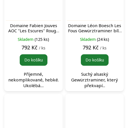
Domaine Fabien Jouves
Domaine Léon Boesch Les
AOC "Les Escures" Rouge
Fous Gewürztraminer bílé
červené víno
víno
Skladem
(125 ks)
Skladem
(24 ks)
792 Kč
792 Kč
/ ks
/ ks
Do košíku
Do košíku
Příjemné,
Suchý alsaský
nekomplikované, hebké.
Gewürztraminer, který
Ukolébá....
překvapí...