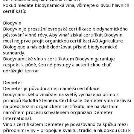
Pokud hledáte biodynamická vína, všímejte si dvou hlavních
certifikátů:
Biodyvin
Biodyvin je prestižní evropská certifikace biodynamického
pěstování vinné révy. Aby vinař získal certifikát Biodyvin,
musí nejprve projít organickou certifikací AB Agriculture
Biologique a následně dodržovat přísné biodynamické
standardy.
Biodynamické víno s certifikátem Biodyvin garantuje
respekt k půdě, šetrné postupy a autentickou chuť
odrážející terroir.
Demeter
Demeter je původní a nejznámější certifikace
biodynamického vinařství na světě, vycházející přímo z
principů Rudolfa Steinera. Certifikace Demeter vína nezávisí
na předchozím organickém certifikátu, ale na vlastním
náročném procesu schváleném organizací Demeter
International.
Víno s certifikátem Demeter je považováno za špičku mezi
přírodními víny – propojuje kvalitu, tradici a hlubokou úctu k