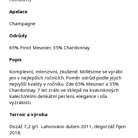
Apelace
Champagne
Odrůdy
65% Pinot Meunier, 35% Chardonnay
Popis
Komplexní, intenzivní, zkušené.
Millésime se vyrábí
jen v nejlepších ročnících.
Poměr odrůd podle jejich
nejvyšší kvality v ročníku. Zde 65% Meunier a 35%
Chardonnay.
7 let zrálo ve sklepě na kvasinkových
kalech.
Velmi delikátní perlení, elegance i síla
vyzrálosti.
Terroir
a výroba
Dozáž 7,2 g/l.
Lahvováno duben 2011, degorzáž říjen
2018.