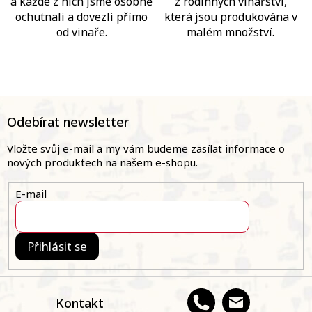
a každé z nich jsme osobně
z rodinných vinařství,
ochutnali a dovezli přímo
která jsou produkována v
od vinaře.
malém množství.
Z
á
Odebírat newsletter
p
a
Vložte svůj e-mail a my vám budeme zasílat informace o
t
nových produktech na našem e-shopu.
í
E-mail
Přihlásit se
Kontakt