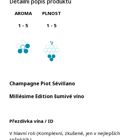
Detailní popis produktu
AROMA
PLNOST
1 - 5
1 - 5
Champagne Piot Sévillano
Millésime Edition šumivé víno
Přezdívka vína / ID
V hlavní roli
(
Komplexní, zkušené,
jen v nejlepších
ročnících
.
)