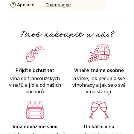
Apelace
:
Champagne
?
Proč nakoupit u nás?
Přijďte ochutnat
Vinaře známe osobně
vína od francouzských
a víme, jak pečují o své
vinařů a jídla od našich
vinohrady a jak se o svá
kuchařů.
vína starají.
Vína dovážíme sami
Unikátní vína