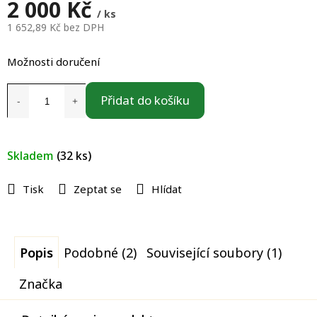
2 000 Kč
/ ks
1 652,89 Kč bez DPH
Měrná
cena:
Možnosti doručení
Přidat do košíku
Skladem
(32 ks)
Tisk
Zeptat se
Hlídat
Popis
Podobné (2)
Související soubory (1)
Značka