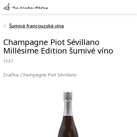
Přejít
na
obsah
Šumivá francouzská vína
Champagne Piot Sévillano
Millésime Edition šumivé víno
1537
Značka:
Champagne Piot Sévillano