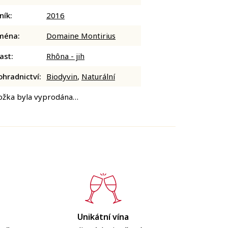
ník
:
2016
ména
:
Domaine Montirius
ast
:
Rhôna - jih
ohradnictví
:
Biodyvin
,
Naturální
ožka byla vyprodána…
Unikátní vína