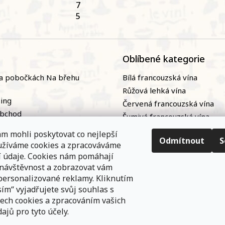
7
5
Oblíbené kategorie
a pobočkách Na břehu
Bílá francouzská vína
Růžová lehká vína
zing
Červená francouzská vína
obchod
Šumivá francouzská vína
naři
Naturální / přírodní francou
m mohli poskytovat co nejlepší
ky
vína|
Odmítnout
S
oužíváme cookies a zpracováváme
nání
Bag-in-box
í údaje. Cookies nám pomáhají
 návštěvnost a zobrazovat vám
personalizované reklamy. Kliknutím
ím“ vyjadřujete svůj souhlas s
ech cookies a zpracováním vašich
ajů pro tyto účely.
e