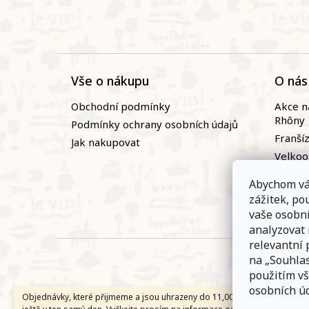
Vše o nákupu
O nás
Obchodní podmínky
Akce n
Rhôny
Podmínky ochrany osobních údajů
Franší
Jak nakupovat
Velko
Naši vi
Abychom vá
Novin
zážitek, p
Zaměst
vaše osobn
analyzovat
relevantní 
na „Souhlas
použitím vš
osobních úd
Objednávky, které přijmeme a jsou uhrazeny do 11,00 hodin expedujem