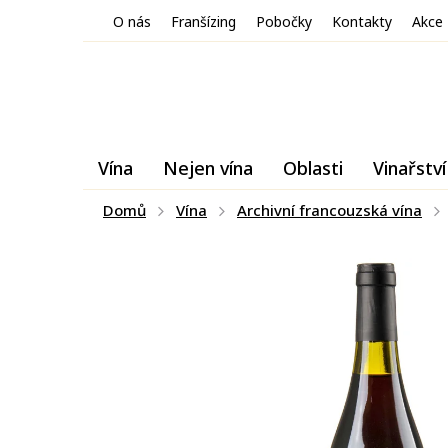
Přejít
O nás
Franšízing
Pobočky
Kontakty
Akce
na
obsah
Vína
Nejen vína
Oblasti
Vinařství
Domů
Vína
Archivní francouzská vína