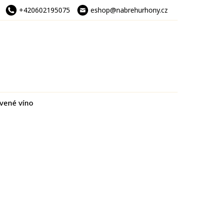
+420602195075
eshop@nabrehurhony.cz
vené víno