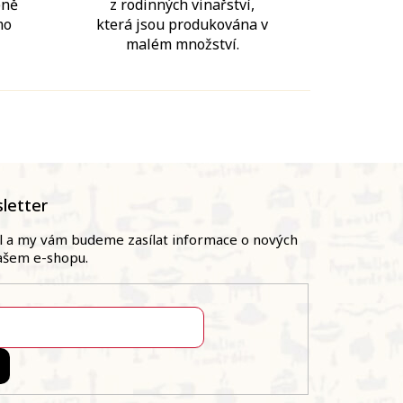
bně
z rodinných vinařství,
mo
která jsou produkována v
malém množství.
letter
il a my vám budeme zasílat informace o nových
ašem e-shopu.