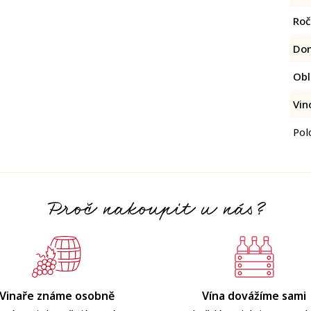
Roč
Do
Obl
Vin
Pol
Proč nakoupit u nás?
Vinaře známe osobně
Vína dovážíme sami