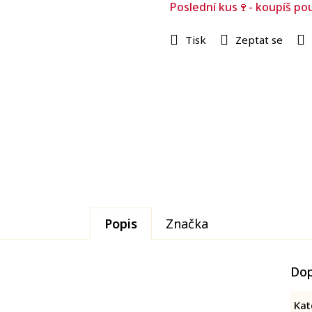
Poslední kus🍷- koupíš po
Tisk
Zeptat se
Popis
Značka
Dop
Kat