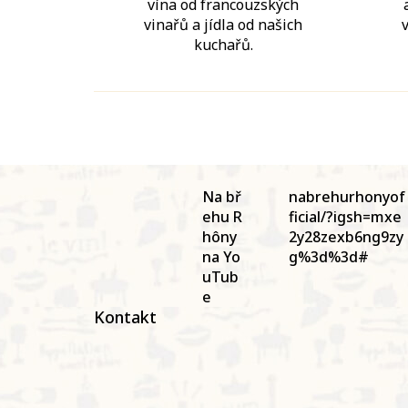
vína od francouzských
vinařů a jídla od našich
kuchařů.
Z
á
Na bř
nabrehurhonyof
p
ehu R
ficial/?igsh=mxe
a
hôny
2y28zexb6ng9zy
t
na Yo
g%3d%3d#
í
uTub
e
Kontakt