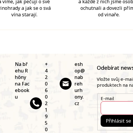
a víme, jak pečují o své
a každé z nich jsme oso
vinohrady a jak se o svá
ochutnali a dovezli pří
vína starají.
od vinaře.
Na bř
+
esh
Odebírat news
ehu R
4
op
@
hôny
2
nab
Vložte svůj e-ma
na Fac
0
reh
produktech na n
ebook
6
urh
u
0
ony.
E-mail
2
cz
1
9
Přihlásit se
5
0