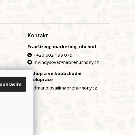
Kontakt
Franšízing, marketing, obchod
+420 602 195 075
mvindysova@nabrehurhony.cz
E-shop a velkoobchodní
zská
spolupráce
ouhlasím
dmanolova@nabrehurhony.cz