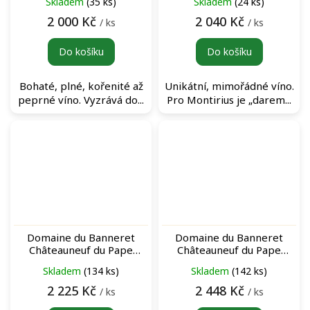
Skladem
(35 ks)
Skladem
(24 ks)
červené víno
2 000 Kč
2 040 Kč
/ ks
/ ks
Do košíku
Do košíku
Bohaté, plné, kořenité až
Unikátní, mimořádné víno.
peprné víno. Vyzrává do...
Pro Montirius je „darem...
Domaine du Banneret
Domaine du Banneret
Châteauneuf du Pape
Châteauneuf du Pape
Rouge 2018 červené víno
Rouge 2017 červené víno
Skladem
(134 ks)
Skladem
(142 ks)
2 225 Kč
2 448 Kč
/ ks
/ ks