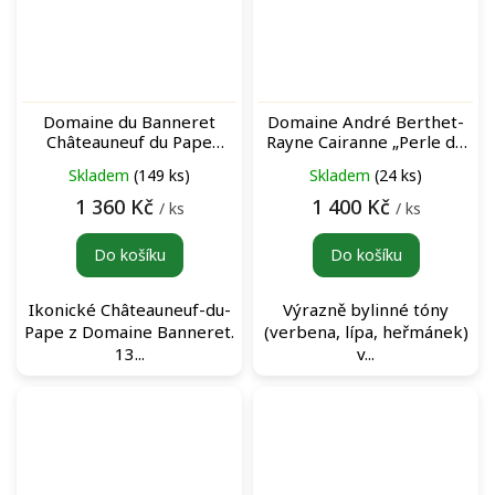
Domaine du Banneret
Domaine André Berthet-
Châteauneuf du Pape
Rayne Cairanne „Perle de
Rouge 2023 červené víno
Lune“ Floravant Blanc bílé
Skladem
(149 ks)
Skladem
(24 ks)
víno
1 360 Kč
1 400 Kč
/ ks
/ ks
Do košíku
Do košíku
Ikonické Châteauneuf-du-
Výrazně bylinné tóny
Pape z Domaine Banneret.
(verbena, lípa, heřmánek)
13...
v...