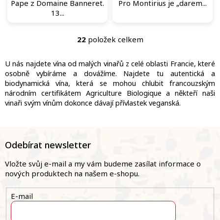
Pape z Domaine Banneret.
Pro Montirius je „darem...
13...
22
položek celkem
O
v
l
U nás najdete vína od malých vinařů z celé oblasti Francie, které
á
osobně vybíráme a dovážíme. Najdete tu autentická a
d
biodynamická vína, která se mohou chlubit francouzským
a
národním certifikátem Agriculture Biologique a někteří naši
c
vinaři svým vínům dokonce dávají přívlastek veganská.
í
p
r
Z
v
á
Odebírat newsletter
k
p
y
a
v
Vložte svůj e-mail a my vám budeme zasílat informace o
ý
t
nových produktech na našem e-shopu.
p
í
i
E-mail
s
u