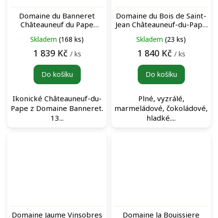
Domaine du Banneret
Domaine du Bois de Saint-
Châteauneuf du Pape
Jean Châteauneuf-du-Pape
Rouge 2020 červené víno
Rouge červené víno
Skladem
(168 ks)
Skladem
(23 ks)
1 839 Kč
1 840 Kč
/ ks
/ ks
Do košíku
Do košíku
Ikonické Châteauneuf-du-
Plné, vyzrálé,
Pape z Domaine Banneret.
marmeládové, čokoládové,
13...
hladké....
Domaine Jaume Vinsobres
Domaine la Bouissiere