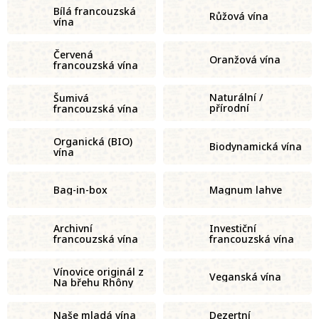
Bílá francouzská
Růžová vína
vína
Červená
Oranžová vína
francouzská vína
Naturální /
Šumivá
přírodní
francouzská vína
francouzská vína
Organická (BIO)
Biodynamická vína
vína
Bag-in-box
Magnum lahve
Archivní
Investiční
francouzská vína
francouzská vína
Vínovice originál z
Veganská vína
Na břehu Rhôny
Naše mladá vína
Dezertní