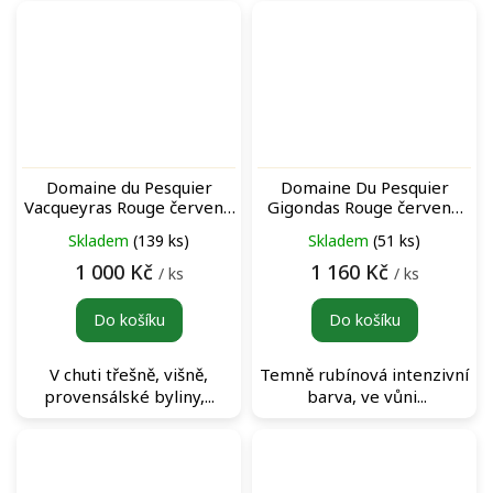
Domaine du Pesquier
Domaine Du Pesquier
Vacqueyras Rouge červené
Gigondas Rouge červené
víno
víno
Skladem
(139 ks)
Skladem
(51 ks)
1 000 Kč
1 160 Kč
/ ks
/ ks
Do košíku
Do košíku
V chuti třešně, višně,
Temně rubínová intenzivní
provensálské byliny,...
barva, ve vůni...