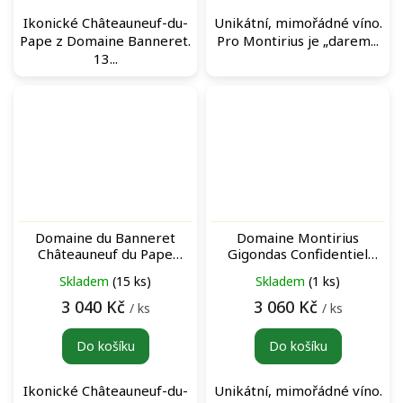
Ikonické Châteauneuf-du-
Unikátní, mimořádné víno.
Pape z Domaine Banneret.
Pro Montirius je „darem...
13...
Domaine du Banneret
Domaine Montirius
Châteauneuf du Pape
Gigondas Confidentiel
Rouge MAGNUM 2020
Rouge 2009 archivní
Skladem
(15 ks)
Skladem
(1 ks)
červené víno
červené víno
3 040 Kč
3 060 Kč
/ ks
/ ks
Do košíku
Do košíku
Ikonické Châteauneuf-du-
Unikátní, mimořádné víno.