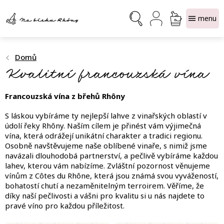
Přejít
NÁKUPNÍ
na
obsah
KOŠÍK
Domů
Kvalitní francouzská vína
Francouzská vína z břehů Rhôny
S láskou vybíráme ty nejlepší lahve z vinařských oblastí v
údolí řeky Rhôny. Naším cílem je přinést vám výjimečná
vína, která odrážejí unikátní charakter a tradici regionu.
Osobně navštěvujeme naše oblíbené vinaře, s nimiž jsme
navázali dlouhodobá partnerství, a pečlivě vybíráme každou
lahev, kterou vám nabízíme. Zvláštní pozornost věnujeme
vínům z Côtes du Rhône, která jsou známá svou vyvážeností,
bohatostí chutí a nezaměnitelným terroirem. Věříme, že
díky naší pečlivosti a vášni pro kvalitu si u nás najdete to
pravé víno pro každou příležitost.