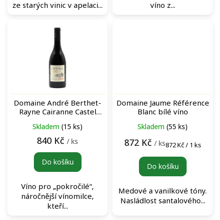
ze starých vinic v apelaci...
víno z...
Domaine André Berthet-
Domaine Jaume Référence
Rayne Cairanne Castel
Blanc bílé víno
Mireio Rouge červené víno
Skladem
(15 ks)
Skladem
(55 ks)
840 Kč
/ ks
872 Kč
/ ks
Měrná
872 Kč / 1 ks
cena:
Do košíku
Do košíku
Víno pro „pokročilé“,
Medové a vanilkové tóny.
náročnější vínomilce,
Nasládlost santalového...
kteří...