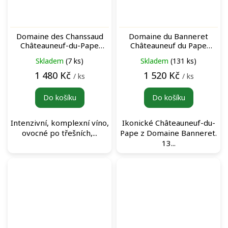
Domaine des Chanssaud
Domaine du Banneret
Châteauneuf-du-Pape
Châteauneuf du Pape
Rouge červené víno
Rouge 2022 červené víno
Skladem
(7 ks)
Skladem
(131 ks)
1 480 Kč
1 520 Kč
/ ks
/ ks
Do košíku
Do košíku
Intenzivní, komplexní víno,
Ikonické Châteauneuf-du-
ovocné po třešních,...
Pape z Domaine Banneret.
13...