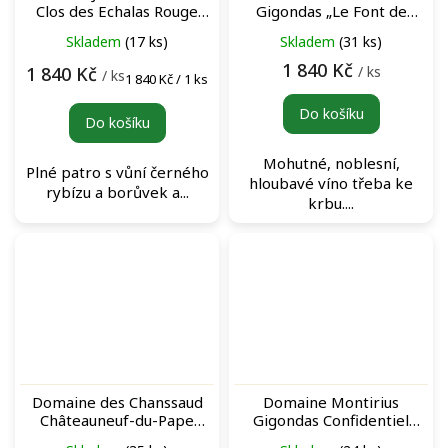
Clos des Echalas Rouge
Gigondas „Le Font de
červené víno
Tonin“ Rouge červené víno
Skladem
(17 ks)
Skladem
(31 ks)
1 840 Kč
/ ks
1 840 Kč
/ ks
Měrná
1 840 Kč / 1 ks
cena:
Do košíku
Do košíku
Mohutné, noblesní,
Plné patro s vůní černého
hloubavé víno třeba ke
rybízu a borůvek a...
krbu....
Domaine des Chanssaud
Domaine Montirius
Châteauneuf-du-Pape
Gigondas Confidentiel
Chanssaud d´Antan Rouge
Rouge červené víno