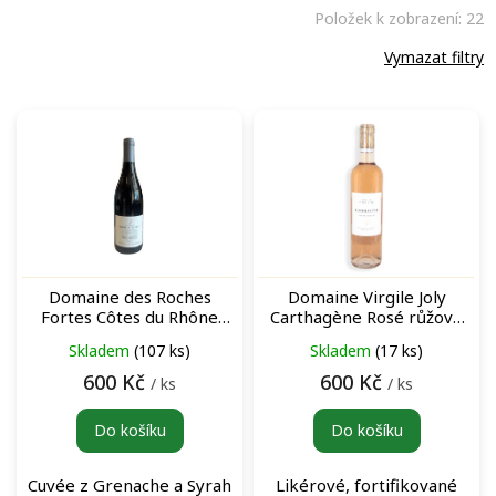
Položek k zobrazení:
22
Vymazat filtry
V
ý
p
i
s
p
r
o
Domaine des Roches
Domaine Virgile Joly
d
Fortes Côtes du Rhône
Carthagène Rosé růžové
u
Villages Vaison-la-Romaine
dezertní víno
Skladem
(107 ks)
Skladem
(17 ks)
k
„Les Andiolles“ Rouge
červené víno
t
600 Kč
600 Kč
/ ks
/ ks
ů
Do košíku
Do košíku
Cuvée z Grenache a Syrah
Likérové, fortifikované