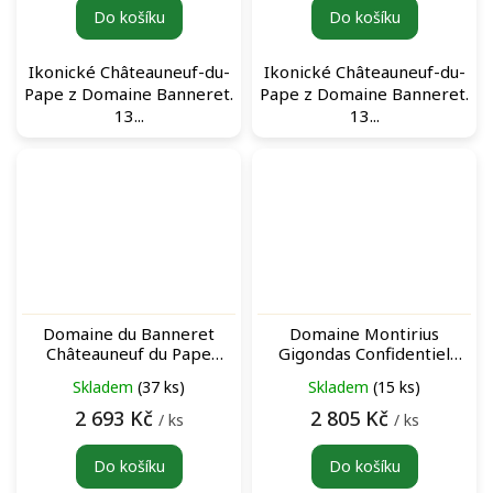
Do košíku
Do košíku
Ikonické Châteauneuf-du-
Ikonické Châteauneuf-du-
Pape z Domaine Banneret.
Pape z Domaine Banneret.
13...
13...
Domaine du Banneret
Domaine Montirius
Châteauneuf du Pape
Gigondas Confidentiel
Rouge 2016 červené víno
Rouge 2016 archivní
Skladem
(37 ks)
Skladem
(15 ks)
červené víno
2 693 Kč
2 805 Kč
/ ks
/ ks
Do košíku
Do košíku