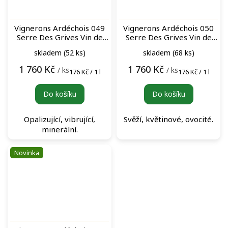
Vignerons Ardéchois 049
Vignerons Ardéchois 050
Serre Des Grives Vin de
Serre Des Grives Vin de
France Rosé (BIB 10L) bag-
France Blanc (BIB 10L)
skladem
(52 ks)
skladem
(68 ks)
in-box růžové víno
bag-in-box bílé víno
1 760 Kč
1 760 Kč
/ ks
/ ks
Měrná
Měrná
176 Kč / 1 l
176 Kč / 1 l
cena:
cena:
Do košíku
Do košíku
Opalizující, vibrující,
Svěží, květinové, ovocité.
minerální.
Novinka