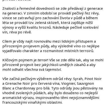
k
y
Znalosti a řemeslné dovednosti se zde předávají z generace
v
na generaci. V zimním období se provádí pečlivý řez révy,
ý
vinice se zatravňují pro zachování života v půdě a během
p
léta se provádí tzv. zelená sklizeň, která zajišťuje nižší
i
výnosy a vyšší kvalitu hroznů. Následuje pečlivé scelování
s
vín, réva po révě.
u
Cílem je vždy najít rovnováhu mezi lidským přístupem a
přirozeným projevem půdy, aby výsledné víno co nejlépe
vyjadřovalo charakter a rozmanitost místních terroirů.
Klíčovým pojmem je
terroir
! Vše se zde dělá tak, aby se mohl
přirozeně projevit bez jakýchkoli umělých zásahů a aby
mohl odhalit všechna svá tajemství.
Vše začíná pečlivým výběrem odrůd révy: Syrah, Pinot Noir
a Grenache Noir pro červená vína, Viognier, Sauvignon
Blanc a Chardonnay pro bílá. Tyto odrůdy jsou pěstovány na
vhodně zvolených půdách, aby bylo dosaženo co nejlepší
aromatické výrazu, inspirovaného těmi nejvýznamnějšími
francouzskými vinařskými oblastmi.