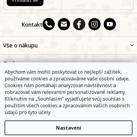
Kontakt
Vše o nákupu
O nás
Abychom vám mohli poskytovat co nejlepší zážitek,
používáme cookies a zpracováváme vaše osobní údaje.
Oblíbené kategorie
Cookies nám pomáhají analyzovat návštěvnost a
zobrazovat vám relevantní personalizované reklamy.
Kliknutím na „Souhlasím“ vyjadřujete svůj souhlas s
Kontakt
použitím všech cookies a zpracováním vašich osobních
údajů pro tyto účely.
Nastavení
Objednávky, které přijmeme a jsou uhrazeny do 11,00 hodin
expedujeme ještě v ten samý den. Vyčkejte prosím na