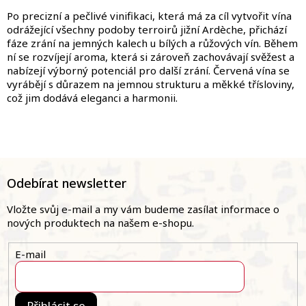
Po precizní a pečlivé vinifikaci, která má za cíl vytvořit vína
odrážející všechny podoby terroirů jižní Ardèche, přichází
fáze zrání na jemných kalech u bílých a růžových vín. Během
ní se rozvíjejí aroma, která si zároveň zachovávají svěžest a
nabízejí výborný potenciál pro další zrání. Červená vína se
vyrábějí s důrazem na jemnou strukturu a měkké třísloviny,
což jim dodává eleganci a harmonii.
Z
á
Odebírat newsletter
p
a
Vložte svůj e-mail a my vám budeme zasílat informace o
t
nových produktech na našem e-shopu.
í
E-mail
Přihlásit se