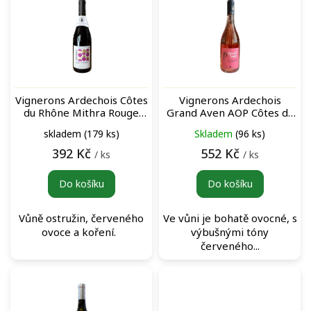
ý
p
i
s
p
r
o
Vignerons Ardechois Côtes
Vignerons Ardechois
d
du Rhône Mithra Rouge
Grand Aven AOP Côtes du
u
červené víno
Vivarais Rosé růžové víno
skladem
(179 ks)
Skladem
(96 ks)
k
t
392 Kč
552 Kč
/ ks
/ ks
ů
Do košíku
Do košíku
Vůně ostružin, červeného
Ve vůni je bohatě ovocné, s
ovoce a koření.
výbušnými tóny
červeného...