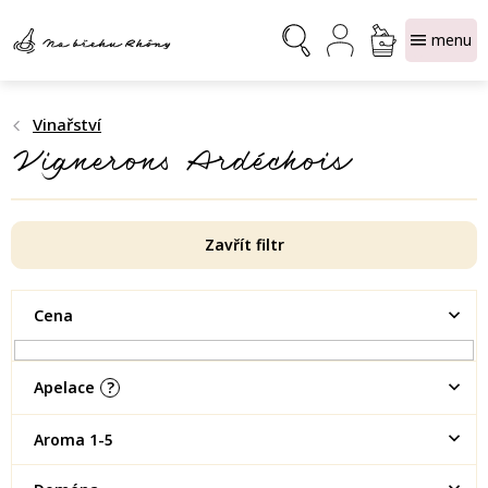
Přejít
NÁKUPNÍ
na
obsah
KOŠÍK
Vinařství
Vignerons Ardéchois
Zavřít filtr
Cena
Apelace
?
Aroma 1-5