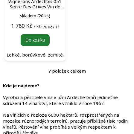
Vignerons Ardéchois 051
Serre Des Grives Vin de
France Rouge (BIB 10L)
skladem
(20 ks)
bag-in-box červené víno
1 760 Kč
/ ks
Měrná
176 Kč / 1 l
cena:
Do košíku
Lehké, borůvkové, zemité.
7
položek celkem
O
v
l
Kde je najdeme?
á
d
Výrobci a pěstitelé vína v jižní Ardèche tvoří jedinečné
a
sdružení 14 vinařství, které vzniklo v roce 1967.
c
í
Na vinicích o rozloze 6000 hektarů, rozprostřených na
p
mozaice různorodých terroirů, pracuje přibližně tisíc rodin
r
vinařů. Pěstování vína probíhá s velkým respektem k
v
přírodě i člověku.