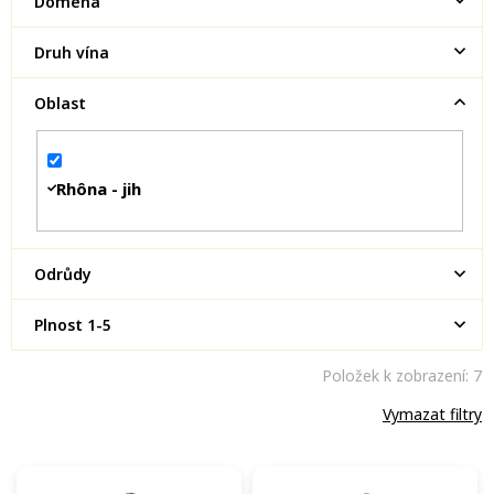
Doména
Druh vína
Oblast
Rhôna - jih
Odrůdy
Plnost 1-5
Položek k zobrazení:
7
Vymazat filtry
V