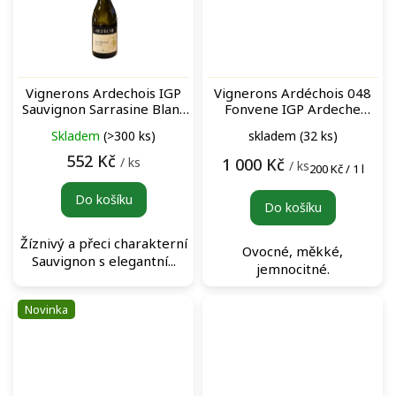
Vignerons Ardechois IGP
Vignerons Ardéchois 048
Sauvignon Sarrasine Blanc
Fonvene IGP Ardeche
bílé víno
Rouge (BIB 5L) bag-in-box
Skladem
(>300 ks)
skladem
(32 ks)
červené víno
552 Kč
/ ks
1 000 Kč
/ ks
Měrná
200 Kč / 1 l
cena:
Do košíku
Do košíku
Žíznivý a přeci charakterní
Ovocné, měkké,
Sauvignon s elegantní...
jemnocitné.
Novinka