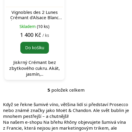
Vignobles des 2 Lunes
Crémant d'Alsace Blanc
"Éclipse" bílé šumivé víno
Skladem
(10 ks)
1 400 Kč
/ ks
Do košíku
Jiskrný Crémant bez
zbytkového cukru. Akát,
jasmín,...
5
položek celkem
O
v
l
Když se řekne šumivé víno, většina lidí si představí Prosecco
á
nebo známé značky jako Moët & Chandon. Ale svět bublin je
d
mnohem pestřejší – a chutnější!
a
Na našem e-shopu Na břehu Rhôny objevujete šumivá vína
c
z Francie, která nejsou jen marketingovým trikem, ale
í