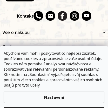
Kontakt
Vše o nákupu
O nás
Abychom vám mohli poskytovat co nejlepší zážitek,
používáme cookies a zpracováváme vaše osobní údaje.
Oblíbené kategorie
Cookies nám pomáhají analyzovat návštěvnost a
zobrazovat vám relevantní personalizované reklamy.
Kliknutím na „Souhlasím“ vyjadřujete svůj souhlas s
Kontakt
použitím všech cookies a zpracováním vašich osobních
údajů pro tyto účely.
Nastavení
Objednávky, které přijmeme a jsou uhrazeny do 11,00 hodin
expedujeme ještě v ten samý den. Vyčkejte prosím na
Copyright 2026
E-shop Na břehu Rhôny
. Všechna práva
informace od přepravní společnosti. Pokud jste zvolili osobní