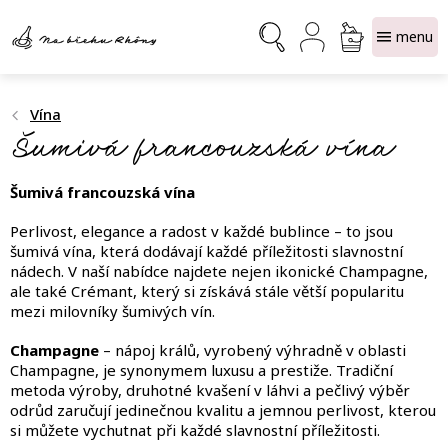
Přejít
NÁKUPNÍ
na
obsah
KOŠÍK
Vína
Šumivá francouzská vína
Šumivá francouzská vína
Perlivost, elegance a radost v každé bublince – to jsou
šumivá vína, která dodávají každé příležitosti slavnostní
nádech. V naší nabídce najdete nejen ikonické Champagne,
ale také Crémant, který si získává stále větší popularitu
mezi milovníky šumivých vín.
Champagne
– nápoj králů, vyrobený výhradně v oblasti
Champagne, je synonymem luxusu a prestiže. Tradiční
metoda výroby, druhotné kvašení v láhvi a pečlivý výběr
odrůd zaručují jedinečnou kvalitu a jemnou perlivost, kterou
si můžete vychutnat při každé slavnostní příležitosti.