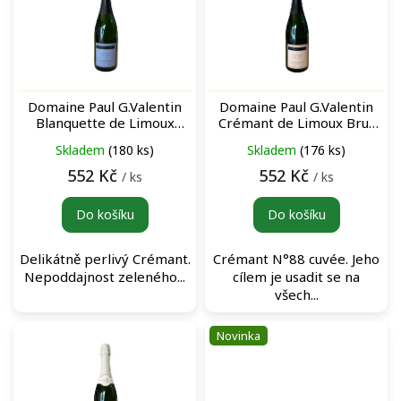
i
s
p
r
o
Domaine Paul G.Valentin
Domaine Paul G.Valentin
d
Blanquette de Limoux
Crémant de Limoux Brut
u
N°97 šumivé víno
N°88 šumivé víno
Skladem
(180 ks)
Skladem
(176 ks)
k
t
552 Kč
552 Kč
/ ks
/ ks
ů
Do košíku
Do košíku
Delikátně perlivý Crémant.
Crémant N°88 cuvée. Jeho
Nepoddajnost zeleného...
cílem je usadit se na
všech...
Novinka