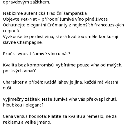
opravdovým zážitkem.
p
r
Nabízíme autentická tradiční šampaňská.
v
Objevte Pet-Nat – přírodní šumivé víno plné života.
k
Ochutnejte elegantní Crémanty z nejlepších francouzských
y
regionů.
v
Vyzkoušejte perlivá vína, která kvalitou směle konkurují
ý
slavné Champagne.
p
i
Proč si vybrat šumivé víno u nás?
s
u
Kvalita bez kompromisů: Vybíráme pouze vína od malých,
poctivých vinařů.
Charakter a příběh: Každá láhev je jiná, každá má vlastní
duši.
Výjimečný zážitek: Naše šumivá vína vás překvapí chutí,
hloubkou i elegancí.
Cena versus hodnota: Platíte za kvalitu a řemeslo, ne za
reklamu a velké jméno.