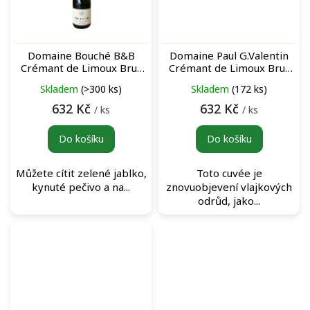
Domaine Bouché B&B
Domaine Paul G.Valentin
Crémant de Limoux Brut
Crémant de Limoux Brut
Nature šumivé víno
Nature N°91 šumivé víno
Skladem
(>300 ks)
Skladem
(172 ks)
632 Kč
632 Kč
/ ks
/ ks
Do košíku
Do košíku
Můžete cítit zelené jablko,
Toto cuvée je
kynuté pečivo a na...
znovuobjevení vlajkových
odrůd, jako...