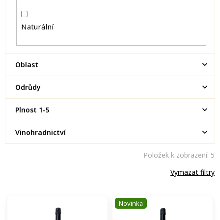
Naturální
Oblast
Odrůdy
Plnost 1-5
Vinohradnictví
Položek k zobrazení:
5
Vymazat filtry
V
Novinka
ý
p