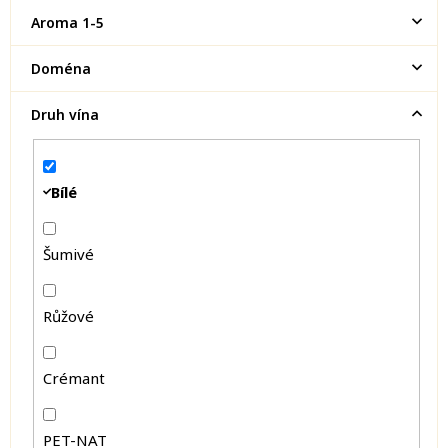
Aroma 1-5
Doména
Druh vína
Bílé
Šumivé
Růžové
Crémant
PET-NAT