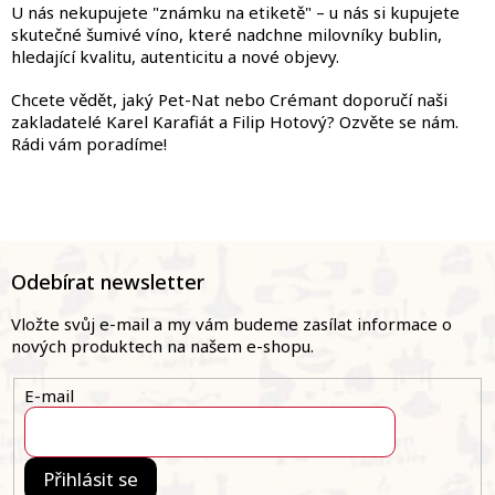
U nás nekupujete "známku na etiketě" – u nás si kupujete
skutečné šumivé víno, které nadchne milovníky bublin,
hledající kvalitu, autenticitu a nové objevy.
Chcete vědět, jaký Pet-Nat nebo Crémant doporučí naši
zakladatelé Karel Karafiát a Filip Hotový? Ozvěte se nám.
Rádi vám poradíme!
Z
á
Odebírat newsletter
p
a
Vložte svůj e-mail a my vám budeme zasílat informace o
t
nových produktech na našem e-shopu.
í
E-mail
Přihlásit se