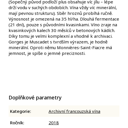
(Sopečný původ podloží plus obsahuje víc jílu – lépe
drží vodu v suchých obdobích. Vína vždy víc minerální,
mají pevnou strukturu).
Sběr hroznů probíhá ručně.
Výnosnost je omezená na 35 hl/ha.
Dlouhá fermentace
(21 dní), pouze s původními kvasinkami.
Víno zraje na
kvasinkových kalech 30 měsíců v betonových
kádích.
Díky tomu je velmi komplexní a vhodné
k archivaci.
Gorges je Muscadet s tvrdším výrazem, je hodně
minerální. Oproti němu Monnières-Saint-Fiacre
má
jemnost, je spíše o jemné preciznosti.
Doplňkové parametry
Kategorie
:
Archivní francouzská vína
Ročník
:
2018