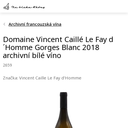
Přejít
na
obsah
Archivní francouzská vína
Domaine Vincent Caillé Le Fay d
´Homme Gorges Blanc 2018
archivní bílé víno
2659
Značka:
Vincent Caille Le Fay d'Homme