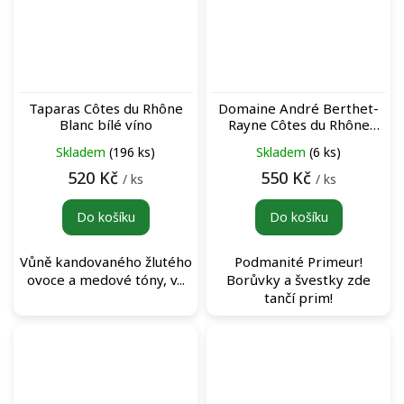
Taparas Côtes du Rhône
Domaine André Berthet-
Blanc bílé víno
Rayne Côtes du Rhône
Primeur Rouge červené
Skladem
(196 ks)
Skladem
(6 ks)
víno
520 Kč
550 Kč
/ ks
/ ks
Do košíku
Do košíku
Vůně kandovaného žlutého
Podmanité Primeur!
ovoce a medové tóny, v...
Borůvky a švestky zde
tančí prim!