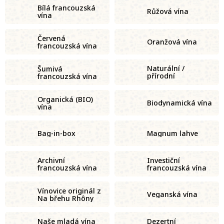
Bílá francouzská
Růžová vína
vína
Červená
Oranžová vína
francouzská vína
Naturální /
Šumivá
přírodní
francouzská vína
francouzská vína
Organická (BIO)
Biodynamická vína
vína
Bag-in-box
Magnum lahve
Archivní
Investiční
francouzská vína
francouzská vína
Vínovice originál z
Veganská vína
Na břehu Rhôny
Naše mladá vína
Dezertní