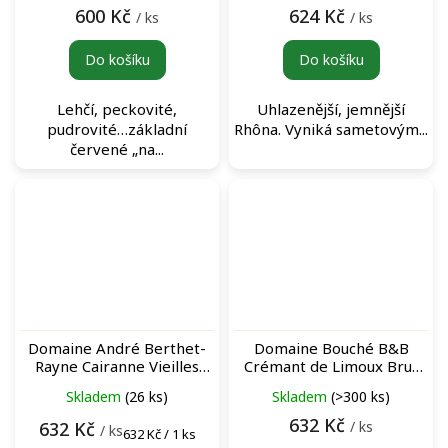
600 Kč
624 Kč
/ ks
/ ks
Do košíku
Do košíku
Lehčí, peckovité,
Uhlazenější, jemnější
pudrovité…základní
Rhôna. Vyniká sametovým...
červené „na...
Domaine André Berthet-
Domaine Bouché B&B
Rayne Cairanne Vieilles
Crémant de Limoux Brut
Vignes Rouge červené víno
Nature šumivé víno
Skladem
(26 ks)
Skladem
(>300 ks)
632 Kč
/ ks
632 Kč
/ ks
Měrná
632 Kč / 1 ks