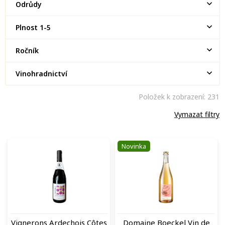
Odrůdy
Plnost 1-5
Ročník
Vinohradnictví
Položek k zobrazení:
231
Vymazat filtry
V
Novinka
ý
p
i
s
p
r
o
Vignerons Ardechois Côtes
Domaine Boeckel Vin de