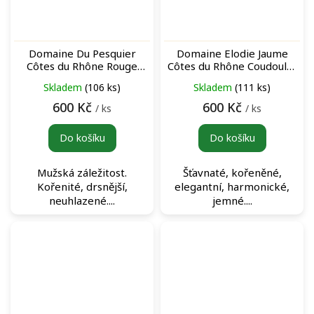
Domaine Du Pesquier
Domaine Elodie Jaume
Côtes du Rhône Rouge
Côtes du Rhône Coudoulet
červené víno
Rouge červené víno
Skladem
(106 ks)
Skladem
(111 ks)
600 Kč
600 Kč
/ ks
/ ks
Do košíku
Do košíku
Mužská záležitost.
Šťavnaté, kořeněné,
Kořenité, drsnější,
elegantní, harmonické,
neuhlazené....
jemné....