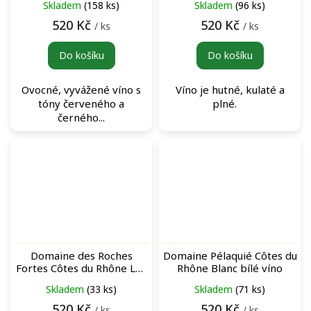
Skladem
(158 ks)
Skladem
(96 ks)
víno
520 Kč
520 Kč
/ ks
/ ks
Do košíku
Do košíku
Ovocné, vyvážené víno s
Víno je hutné, kulaté a
tóny červeného a
plné.
černého...
Domaine des Roches
Domaine Pélaquié Côtes du
Fortes Côtes du Rhône Les
Rhône Blanc bílé víno
fleurs du Mâle Rouge
Skladem
(33 ks)
Skladem
(71 ks)
červené víno
520 Kč
520 Kč
/ ks
/ ks