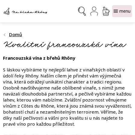
Přejít
NÁKUPNÍ
na
obsah
KOŠÍK
Domů
Kvalitní francouzská vína
Francouzská vína z břehů Rhôny
S láskou vybíráme ty nejlepší lahve z vinařských oblastí v
údolí řeky Rhôny. Naším cílem je přinést vám výjimečná
vína, která odrážejí unikátní charakter a tradici regionu.
Osobně navštěvujeme naše oblíbené vinaře, s nimiž jsme
navázali dlouhodobá partnerství, a pečlivě vybíráme každou
lahev, kterou vám nabízíme. Zvláštní pozornost věnujeme
vínům z Côtes du Rhône, která jsou známá svou vyvážeností,
bohatostí chutí a nezaměnitelným terroirem. Věříme, že
díky naší pečlivosti a vášni pro kvalitu si u nás najdete to
pravé víno pro každou příležitost.