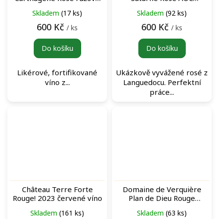
dezertní víno
Languedoc Saint Saturnin
Skladem
(17 ks)
Skladem
(92 ks)
růžové víno
600 Kč
600 Kč
/ ks
/ ks
Do košíku
Do košíku
Likérové, fortifikované
Ukázkově vyvážené rosé z
víno z...
Languedocu. Perfektní
práce...
Château Terre Forte
Domaine de Verquière
Rouge! 2023 červené víno
Plan de Dieu Rouge
červené víno
Skladem
(161 ks)
Skladem
(63 ks)