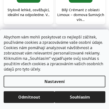
Stylově lehké, osvěžující,
Bílý Crémant z oblasti
ideální na odpoledne. V...
Limoux – domova šumivých
vín....
Abychom vám mohli poskytovat co nejlepší zážitek,
používáme cookies a zpracováváme vaše osobní údaje.
Cookies nám pomáhají analyzovat návštěvnost a
zobrazovat vám relevantní personalizované reklamy.
Kliknutím na „Souhlasím“ vyjadřujete svůj souhlas s
použitím všech cookies a zpracováním vašich osobních
Domaine d’Andézon Côtes
Domaine de la Mongestine
údajů pro tyto účely.
du Rhône Villages
Bob Carbo Beaujolais
Signargues Rouge červené
Rouge červené víno
Skladem
(192 ks)
Skladem
(175 ks)
víno
Nastavení
Objednávky, které přijmeme a jsou uhrazeny do 11,00 hodin
632 Kč
/ ks
632 Kč
expedujeme ještě v ten samý den. Vyčkejte prosím na
/ ks
Měrná
632 Kč / 1 ks
informace od přepravní společnosti. Pokud jste zvolili osobní
cena:
vyzvednutí na některé z našich poboček - vyčkejte na informační
Odmítnout
Souhlasím
Do košíku
Do košíku
e-mail.