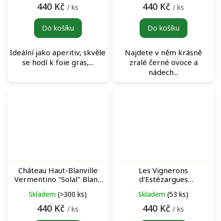
440 Kč
440 Kč
/ ks
/ ks
Do košíku
Do košíku
Ideální jako aperitiv, skvěle
Najdete v něm krásně
se hodí k foie gras,...
zralé černé ovoce a
nádech...
Château Haut-Blanville
Les Vignerons
Vermentino "Solal" Blanc
d'Estézargues
bílé víno
Carambouille Vin de France
Skladem
(>300 ks)
Skladem
(53 ks)
Rouge červené víno
440 Kč
440 Kč
/ ks
/ ks