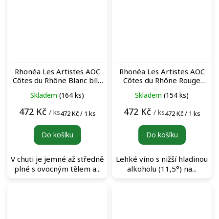
Rhonéa Les Artistes AOC
Rhonéa Les Artistes AOC
Côtes du Rhône Blanc bílé
Côtes du Rhône Rouge
víno
červené víno
Skladem
(164 ks)
Skladem
(154 ks)
472 Kč
472 Kč
/ ks
/ ks
Měrná
Měrná
472 Kč / 1 ks
472 Kč / 1 ks
cena:
cena:
Do košíku
Do košíku
V chuti je jemné až středně
Lehké víno s nižší hladinou
plné s ovocným tělem a...
alkoholu (11,5°) na...