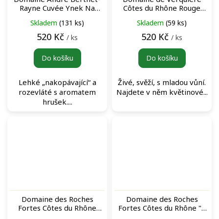
Rayne Cuvée Ynek Na
Côtes du Rhône Rouge
břehu Rhôny Côtes du
červené víno
Skladem
(131 ks)
Skladem
(59 ks)
Rhône bílé víno
520 Kč
520 Kč
/ ks
/ ks
Do košíku
Do košíku
Lehké „nakopávající“ a
Živé, svěží, s mladou vůní.
rozevláté s aromatem
Najdete v něm květinové...
hrušek....
Domaine des Roches
Domaine des Roches
Fortes Côtes du Rhône
Fortes Côtes du Rhône "A
„Origines“ Rouge červené
Paulette" Blanc bílé víno