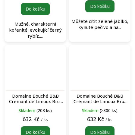
cena:
Do košíku
Do košíku
Můžete cítit zelené jablko,
Mužné, charakterní
kynuté pečivo a na...
kořenité, evokující černý
rybíz,...
Domaine Bouché B&B
Domaine Bouché B&B
Crémant de Limoux Brut
Crémant de Limoux Brut
Rosé šumivé víno
šumivé víno
Skladem
(203 ks)
Skladem
(>300 ks)
632 Kč
632 Kč
/ ks
/ ks
Do košíku
Do košíku