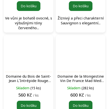
Do košíku
Do košíku
Ve vůni je bohatě ovocné, s
Žíznivý a přeci charakterní
výbušnými tóny
Sauvignon s elegantní...
červeného...
Domaine du Bois de Saint-
Domaine de la Mongestine
Jean L´Intrépide Rouge
Vin De France Mad Med
červené víno
L'Orange oranžové víno
Skladem
(15 ks)
Skladem
(282 ks)
560 Kč
600 Kč
/ ks
/ ks
Do košíku
Do košíku