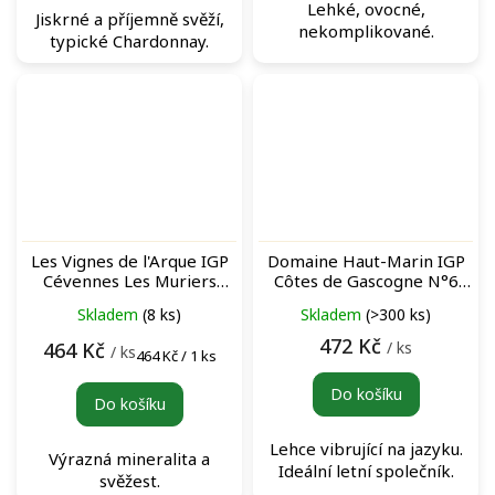
Lehké, ovocné,
Jiskrné a příjemně svěží,
nekomplikované.
typické Chardonnay.
Les Vignes de l'Arque IGP
Domaine Haut-Marin IGP
Cévennes Les Muriers
Côtes de Gascogne N°6
Blanc bílé víno
Les Fossiles Blanc bílé víno
Skladem
(8 ks)
Skladem
(>300 ks)
472 Kč
/ ks
464 Kč
/ ks
Měrná
464 Kč / 1 ks
cena:
Do košíku
Do košíku
Lehce vibrující na jazyku.
Výrazná mineralita a
Ideální letní společník.
svěžest.