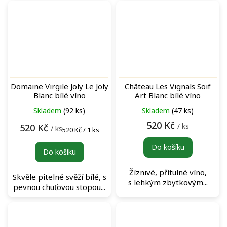
Domaine Virgile Joly Le Joly
Château Les Vignals Soif
Blanc bílé víno
Art Blanc bílé víno
Skladem
(92 ks)
Skladem
(47 ks)
520 Kč
/ ks
520 Kč
/ ks
Měrná
520 Kč / 1 ks
cena:
Do košíku
Do košíku
Žíznivé, přítulné víno,
Skvěle pitelné svěží bílé, s
s lehkým zbytkovým...
pevnou chuťovou stopou...