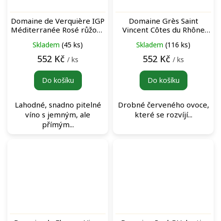
Domaine de Verquière IGP
Domaine Grès Saint
Méditerranée Rosé růžové
Vincent Côtes du Rhône
víno
Villages Signargues Rouge
Skladem
(45 ks)
Skladem
(116 ks)
červené víno
552 Kč
552 Kč
/ ks
/ ks
Do košíku
Do košíku
Lahodné, snadno pitelné
Drobné červeného ovoce,
víno s jemným, ale
které se rozvíjí...
přímým...