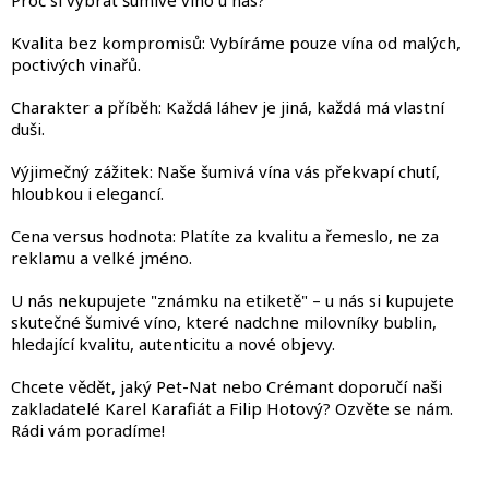
s
u
Kvalita bez kompromisů: Vybíráme pouze vína od malých,
poctivých vinařů.
Charakter a příběh: Každá láhev je jiná, každá má vlastní
duši.
Výjimečný zážitek: Naše šumivá vína vás překvapí chutí,
hloubkou i elegancí.
Cena versus hodnota: Platíte za kvalitu a řemeslo, ne za
reklamu a velké jméno.
U nás nekupujete "známku na etiketě" – u nás si kupujete
skutečné šumivé víno, které nadchne milovníky bublin,
hledající kvalitu, autenticitu a nové objevy.
Chcete vědět, jaký Pet-Nat nebo Crémant doporučí naši
zakladatelé Karel Karafiát a Filip Hotový? Ozvěte se nám.
Rádi vám poradíme!