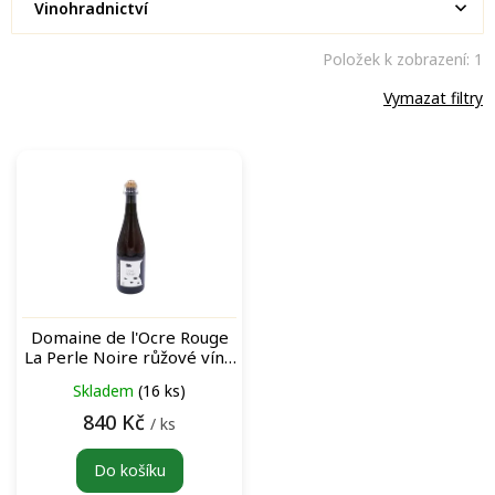
Vinohradnictví
Položek k zobrazení:
1
Vymazat filtry
V
ý
p
i
s
p
r
o
Domaine de l'Ocre Rouge
d
La Perle Noire růžové víno
u
šumivé
Skladem
(16 ks)
k
t
840 Kč
/ ks
ů
Do košíku