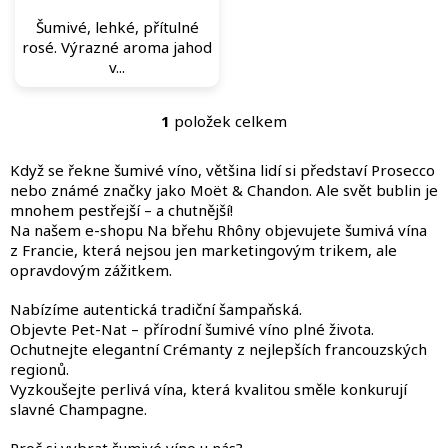
Šumivé, lehké, přítulné
rosé. Výrazné aroma jahod
v...
1
položek celkem
O
v
l
Když se řekne šumivé víno, většina lidí si představí Prosecco
á
nebo známé značky jako Moët & Chandon. Ale svět bublin je
d
mnohem pestřejší – a chutnější!
a
Na našem e-shopu Na břehu Rhôny objevujete šumivá vína
c
z Francie, která nejsou jen marketingovým trikem, ale
í
opravdovým zážitkem.
p
r
Nabízíme autentická tradiční šampaňská.
v
Objevte Pet-Nat – přírodní šumivé víno plné života.
k
Ochutnejte elegantní Crémanty z nejlepších francouzských
y
regionů.
v
Vyzkoušejte perlivá vína, která kvalitou směle konkurují
ý
slavné Champagne.
p
i
Proč si vybrat šumivé víno u nás?