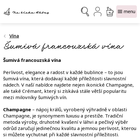
Přejít
NÁKUPNÍ
na
obsah
KOŠÍK
Vína
Šumivá francouzská vína
Šumivá francouzská vína
Perlivost, elegance a radost v každé bublince – to jsou
šumivá vína, která dodávají každé příležitosti slavnostní
nádech. V naší nabídce najdete nejen ikonické Champagne,
ale také Crémant, který si získává stále větší popularitu
mezi milovníky šumivých vín.
Champagne
– nápoj králů, vyrobený výhradně v oblasti
Champagne, je synonymem luxusu a prestiže. Tradiční
metoda výroby, druhotné kvašení v láhvi a pečlivý výběr
odrůd zaručují jedinečnou kvalitu a jemnou perlivost, kterou
si můžete vychutnat při každé slavnostní příležitosti.