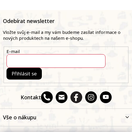
Z
á
Odebírat newsletter
p
a
Vložte svůj e-mail a my vám budeme zasílat informace o
t
nových produktech na našem e-shopu.
í
E-mail
Přihlásit se
Kontakt
Vše o nákupu