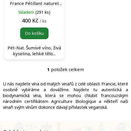
d
France Pétillant naturel
u
šumivé víno
Skladem
(291 ks)
k
t
400 Kč
/ ks
ů
Do košíku
Pét-Nat. Šumivé víno, živá
kyselina, lehké tělo...
1
položek celkem
O
v
l
U nás najdete vína od malých vinařů z celé oblasti Francie, které
á
osobně vybíráme a dovážíme. Najdete tu autentická a
d
biodynamická vína, která se mohou chlubit francouzským
a
národním certifikátem Agriculture Biologique a někteří naši
c
vinaři svým vínům dokonce dávají přívlastek veganská.
í
p
r
Z
v
á