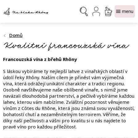
Přejít
NÁKUPNÍ
na
obsah
KOŠÍK
Domů
Kvalitní francouzská vína
Francouzská vína z břehů Rhôny
S láskou vybíráme ty nejlepší lahve z vinařských oblastí v
údolí řeky Rhôny. Naším cílem je přinést vám výjimečná
vína, která odrážejí unikátní charakter a tradici regionu.
Osobně navštěvujeme naše oblíbené vinaře, s nimiž jsme
navázali dlouhodobá partnerství, a pečlivě vybíráme každou
lahev, kterou vám nabízíme. Zvláštní pozornost věnujeme
vínům z Côtes du Rhône, která jsou známá svou vyvážeností,
bohatostí chutí a nezaměnitelným terroirem. Věříme, že
díky naší pečlivosti a vášni pro kvalitu si u nás najdete to
pravé víno pro každou příležitost.