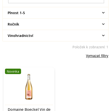
Plnost 1-5
Ročník
Vinohradnictví
Položek k zobrazení:
1
Vymazat filtry
V
Novinka
ý
p
i
s
p
r
o
Domaine Boeckel Vin de