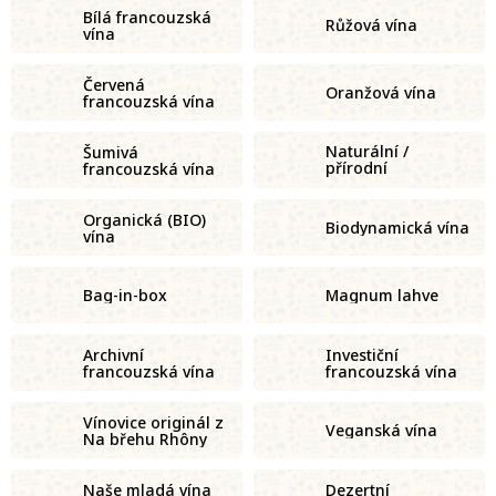
Bílá francouzská
Růžová vína
vína
Červená
Oranžová vína
francouzská vína
Naturální /
Šumivá
přírodní
francouzská vína
francouzská vína
Organická (BIO)
Biodynamická vína
vína
Bag-in-box
Magnum lahve
Archivní
Investiční
francouzská vína
francouzská vína
Vínovice originál z
Veganská vína
Na břehu Rhôny
Naše mladá vína
Dezertní