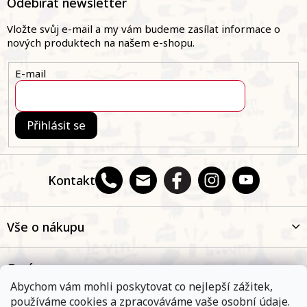
Odebírat newsletter
k
p
y
a
v
Vložte svůj e-mail a my vám budeme zasílat informace o
ý
t
nových produktech na našem e-shopu.
p
í
i
E-mail
s
u
Přihlásit se
Kontakt
Vše o nákupu
O nás
Abychom vám mohli poskytovat co nejlepší zážitek,
používáme cookies a zpracováváme vaše osobní údaje.