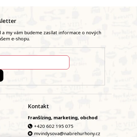
letter
il a my vám budeme zasílat informace o nových
ašem e-shopu.
Kontakt
Franšízing, marketing, obchod
+420 602 195 075
mvindysova@nabrehurhony.cz