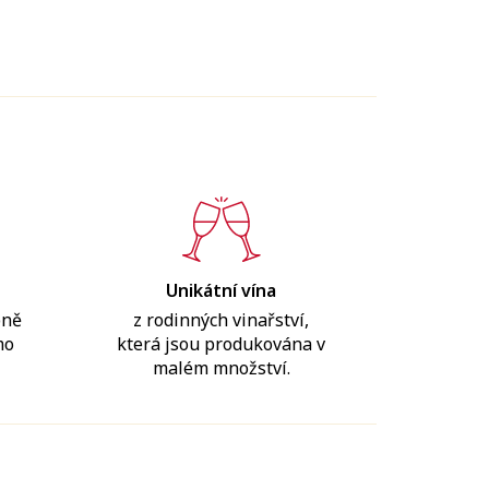
Unikátní vína
bně
z rodinných vinařství,
mo
která jsou produkována v
malém množství.