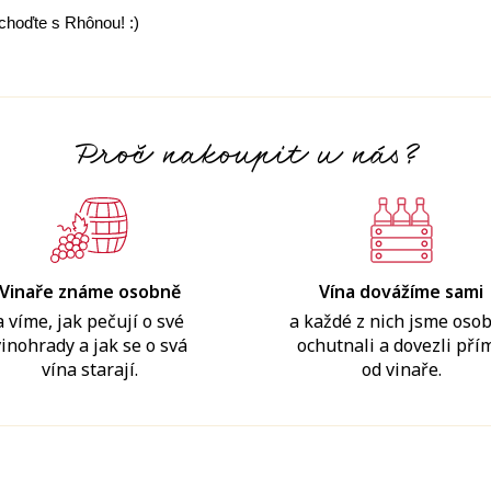
 choďte s Rhônou! :)
Proč nakoupit u nás?
Vinaře známe osobně
Vína dovážíme sami
a víme, jak pečují o své
a každé z nich jsme oso
vinohrady a jak se o svá
ochutnali a dovezli pří
vína starají.
od vinaře.