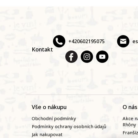
Z
á
p
a
t
+420602195075
e
í
Kontakt
Vše o nákupu
O nás
Obchodní podmínky
Akce n
Rhôny
Podmínky ochrany osobních údajů
Franší
Jak nakupovat