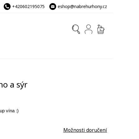
+420602195075
eshop@nabrehurhony.cz
NÁKUPNÍ
KOŠÍK
no a sýr
up vína :)
Možnosti doručení