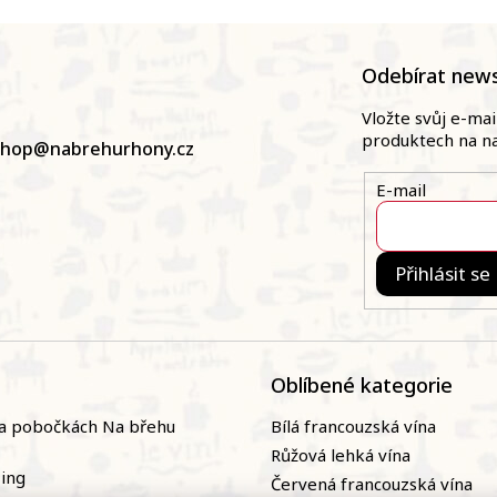
Odebírat news
Vložte svůj e-ma
produktech na n
shop
@
nabrehurhony.cz
E-mail
Přihlásit se
Oblíbené kategorie
a pobočkách Na břehu
Bílá francouzská vína
Růžová lehká vína
zing
Červená francouzská vína