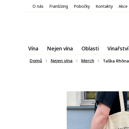
Přejít
O nás
Franšízing
Pobočky
Kontakty
Akce
na
obsah
Vína
Nejen vína
Oblasti
Vinařství
Domů
Nejen vína
Merch
Taška Rhôna 