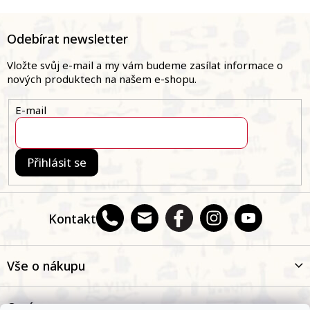
Z
á
Odebírat newsletter
p
a
Vložte svůj e-mail a my vám budeme zasílat informace o
t
nových produktech na našem e-shopu.
í
E-mail
Přihlásit se
Kontakt
Vše o nákupu
O nás