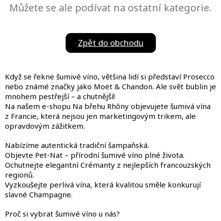
Můžete se ale podívat na ostatní kategorie.
Zpět do obchodu
Když se řekne šumivé víno, většina lidí si představí Prosecco
nebo známé značky jako Moët & Chandon. Ale svět bublin je
mnohem pestřejší – a chutnější!
Na našem e-shopu Na břehu Rhôny objevujete šumivá vína
z Francie, která nejsou jen marketingovým trikem, ale
opravdovým zážitkem.
Nabízíme autentická tradiční šampaňská.
Objevte Pet-Nat – přírodní šumivé víno plné života.
Ochutnejte elegantní Crémanty z nejlepších francouzských
regionů.
Vyzkoušejte perlivá vína, která kvalitou směle konkurují
slavné Champagne.
Proč si vybrat šumivé víno u nás?