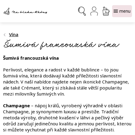
Přejít
NÁKUPNÍ
na
obsah
KOŠÍK
Vína
Šumivá francouzská vína
Šumivá francouzská vína
Perlivost, elegance a radost v každé bublince – to jsou
šumivá vína, která dodávají každé příležitosti slavnostní
nádech. V naší nabídce najdete nejen ikonické Champagne,
ale také Crémant, který si získává stále větší popularitu
mezi milovníky šumivých vín.
Champagne
– nápoj králů, vyrobený výhradně v oblasti
Champagne, je synonymem luxusu a prestiže. Tradiční
metoda výroby, druhotné kvašení v láhvi a pečlivý výběr
odrůd zaručují jedinečnou kvalitu a jemnou perlivost, kterou
si můžete vychutnat při každé slavnostní příležitosti.