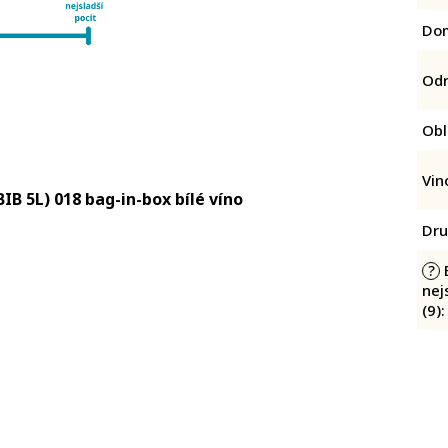
Do
Od
Obl
Vin
IB 5L) 018 bag-in-box bílé víno
Dru
B
?
nej
(9)
: