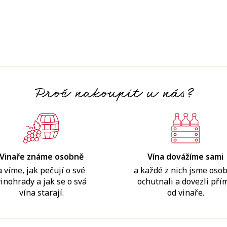
Proč nakoupit u nás?
Vinaře známe osobně
Vína dovážíme sami
a víme, jak pečují o své
a každé z nich jsme oso
vinohrady a jak se o svá
ochutnali a dovezli pří
vína starají.
od vinaře.