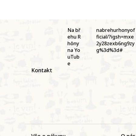
Z
á
Na bř
nabrehurhonyof
p
ehu R
ficial/?igsh=mxe
a
hôny
2y28zexb6ng9zy
t
na Yo
g%3d%3d#
í
uTub
e
Kontakt
Vše o nákupu
O nás