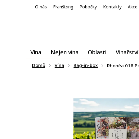
Přejít
O nás
Franšízing
Pobočky
Kontakty
Akce
na
obsah
Vína
Nejen vína
Oblasti
Vinařství
Domů
Vína
Bag-in-box
Rhonéa 018 Pet