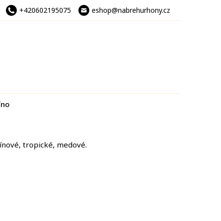
+420602195075
eshop@nabrehurhony.cz
íno
ínové, tropické, medové.