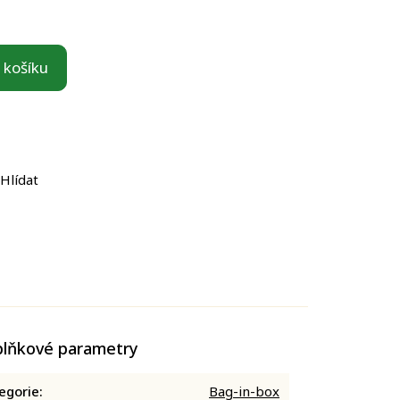
 košíku
Hlídat
lňkové parametry
egorie
:
Bag-in-box