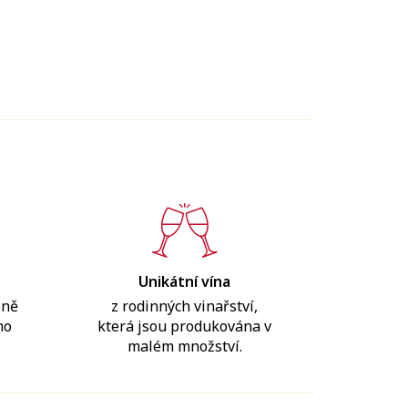
Unikátní vína
bně
z rodinných vinařství,
mo
která jsou produkována v
malém množství.