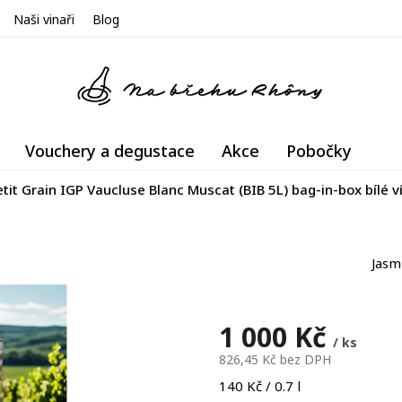
Naši vinaři
Blog
Vouchery a degustace
Akce
Pobočky
it Grain IGP Vaucluse Blanc Muscat (BIB 5L) bag-in-box bílé v
Jasm
1 000 Kč
/ ks
826,45 Kč bez DPH
Měrná
140 Kč / 0.7 l