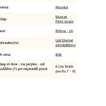
ména
:
Rhonéa
Muscat
růdy
:
Petit Grain
ast
:
Rhôna - jih
Udržitelné
ohradnictví
:
zemědělství
h vína
:
Bílé
ag-in-box - na jazyku - od
6 (na škále
suššího (1) po nejsladší pocit
pocitu 1 - 9)