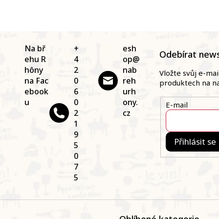
Na bř
+
esh
Odebírat news
ehu R
4
op
@
hôny
2
nab
Vložte svůj e-ma
na Fac
0
reh
produktech na n
ebook
6
urh
u
0
ony.
E-mail
2
cz
1
9
Přihlásit se
5
0
7
5
Oblíbené kategorie