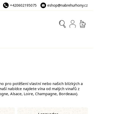
+420602195075
eshop@nabrehurhony.cz
NÁKUPNÍ
KOŠÍK
no pro potěšení vlastní nebo našich blízkých a
 naší nabídce najdete vína od malých vinařů z
gogne, Alsace, Loire, Champagne, Bordeaux).
Languedoc