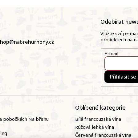
a
c
í
Odebírat news
p
r
Vložte svůj e-ma
v
produktech na n
k
shop
@
nabrehurhony.cz
y
v
E-mail
ý
p
i
s
Přihlásit se
u
Oblíbené kategorie
a pobočkách Na břehu
Bílá francouzská vína
Růžová lehká vína
zing
Červená francouzská vína