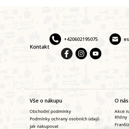
Z
á
p
a
t
+420602195075
e
í
Kontakt
Vše o nákupu
O nás
Obchodní podmínky
Akce n
Rhôny
Podmínky ochrany osobních údajů
Franší
Jak nakupovat