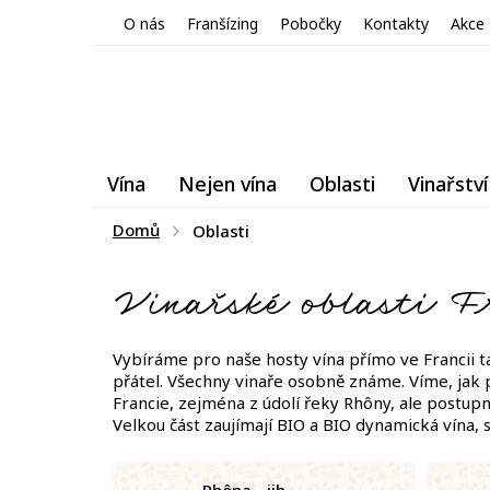
Přejít
O nás
Franšízing
Pobočky
Kontakty
Akce
na
obsah
Vína
Nejen vína
Oblasti
Vinařství
Domů
Oblasti
Vinařské oblasti F
Vybíráme pro naše hosty vína přímo ve Francii ta
přátel. Všechny vinaře osobně známe. Víme, jak pe
Francie, zejména z údolí řeky Rhôny, ale postup
Velkou část zaujímají BIO a BIO dynamická vína,
Rhôna - jih