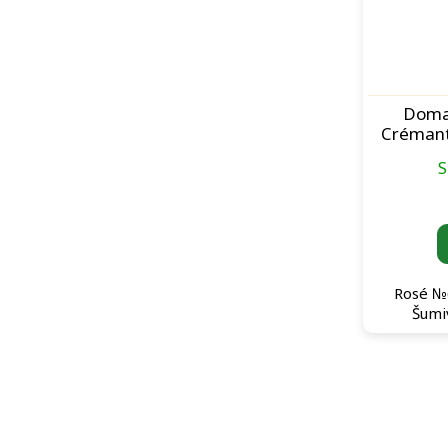
Domai
Crémant
N
S
Rosé №
Šumiv