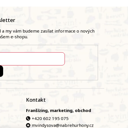
letter
il a my vám budeme zasílat informace o nových
ašem e-shopu.
Kontakt
Franšízing, marketing, obchod
+420 602 195 075
mvindysova@nabrehurhony.cz