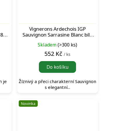
Vignerons Ardechois IGP
°88
Sauvignon Sarrasine Blanc bílé
víno
Skladem
(>300 ks)
552 Kč
/ ks
Do košíku
m je
Žíznivý a přeci charakterní Sauvignon
s elegantní...
Novinka