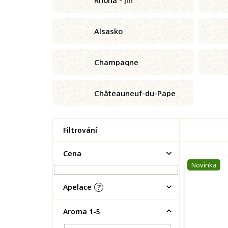
Alsasko
Champagne
Châteauneuf-du-Pape
P
Cena
V
o
Novinka
ý
s
p
t
Apelace
?
i
r
s
a
p
Aroma 1-5
n
r
n