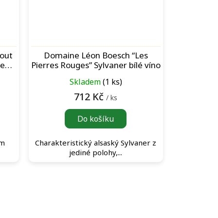
out
Domaine Léon Boesch “Les
vené
Pierres Rouges” Sylvaner bílé víno
Skladem
(1 ks)
712 Kč
/ ks
Do košíku
ým
Charakteristický alsaský Sylvaner z
jediné polohy,...