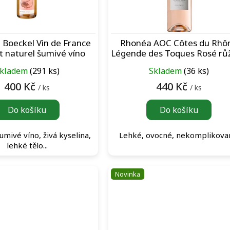
Boeckel Vin de France
Rhonéa AOC Côtes du Rhô
nt naturel šumivé víno
Légende des Toques Rosé rů
víno
kladem
(291 ks)
Skladem
(36 ks)
400 Kč
440 Kč
/ ks
/ ks
Do košíku
Do košíku
umivé víno, živá kyselina,
Lehké, ovocné, nekomplikova
lehké tělo...
Novinka