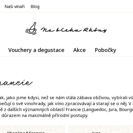
Naši vinaři
Blog
Vouchery a degustace
Akce
Pobočky
rancie
k, jako jsme kdysi, než se nám stála zábava obživou, vybírali ví
čují o své vinohrady, jak víno zpracovávají a starají se o něj. V
ně z dalších významných oblastí Francie (Languedoc, Jura, Bour
 s důrazem na maximálně přírodní postupy.
Jihozápad Francie
Jura