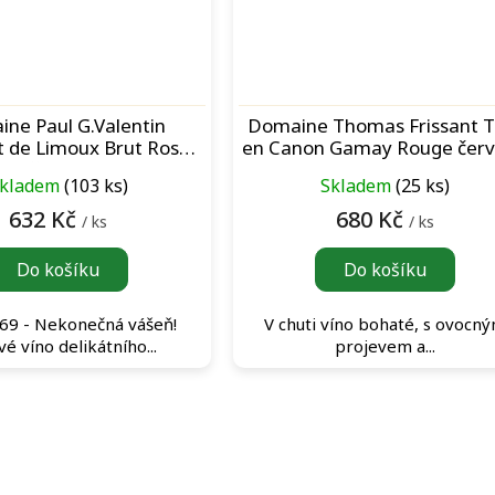
ne Paul G.Valentin
Domaine Thomas Frissant T
 de Limoux Brut Rosé
en Canon Gamay Rouge čer
°69 šumivé víno
víno
kladem
(103 ks)
Skladem
(25 ks)
632 Kč
680 Kč
/ ks
/ ks
Do košíku
Do košíku
69 - Nekonečná vášeň!
V chuti víno bohaté, s ovocn
é víno delikátního...
projevem a...
O
v
l
á
d