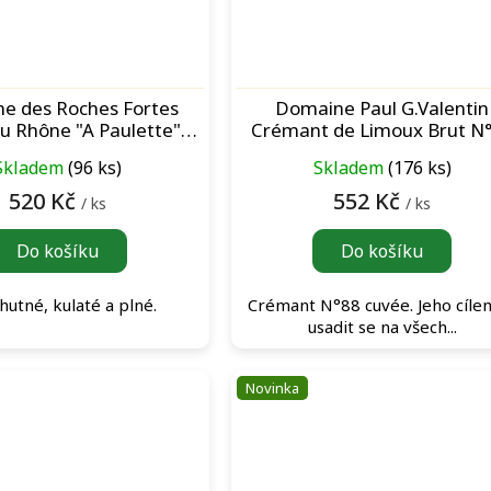
e des Roches Fortes
Domaine Paul G.Valentin
u Rhône "A Paulette"
Crémant de Limoux Brut N
Blanc bílé víno
šumivé víno
Skladem
(96 ks)
Skladem
(176 ks)
520 Kč
552 Kč
/ ks
/ ks
Do košíku
Do košíku
 hutné, kulaté a plné.
Crémant N°88 cuvée. Jeho cíle
usadit se na všech...
Novinka