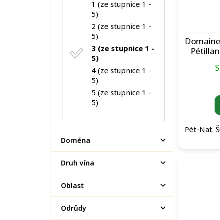
1 (ze stupnice 1 -
o
í
5)
d
p
2 (ze stupnice 1 -
u
a
5)
k
n
Domaine 
3 (ze stupnice 1 -
t
e
Pétilla
5)
ů
l
S
4 (ze stupnice 1 -
5)
5 (ze stupnice 1 -
5)
Pét-Nat. Š
Doména
Druh vína
Oblast
Odrůdy