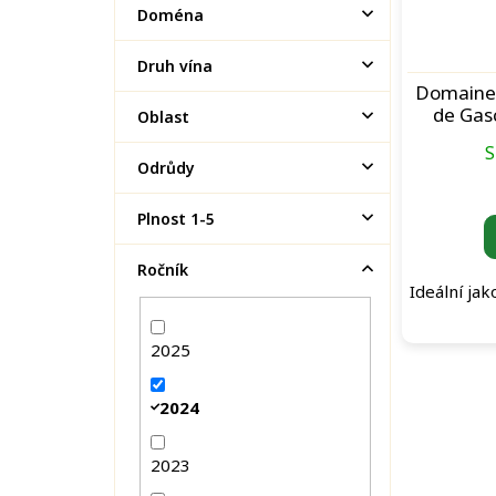
r
í
Doména
o
p
d
a
Druh vína
u
n
Domaine 
k
e
de Gas
Oblast
t
Manse
l
S
ů
Odrůdy
Plnost 1-5
Ročník
Ideální jak
2025
2024
2023