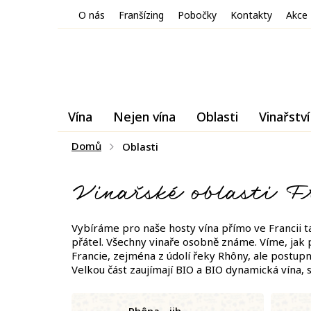
Přejít
O nás
Franšízing
Pobočky
Kontakty
Akce
na
obsah
Vína
Nejen vína
Oblasti
Vinařství
Domů
Oblasti
Vinařské oblasti F
Vybíráme pro naše hosty vína přímo ve Francii ta
přátel. Všechny vinaře osobně známe. Víme, jak pe
Francie, zejména z údolí řeky Rhôny, ale postup
Velkou část zaujímají BIO a BIO dynamická vína,
Rhôna - jih