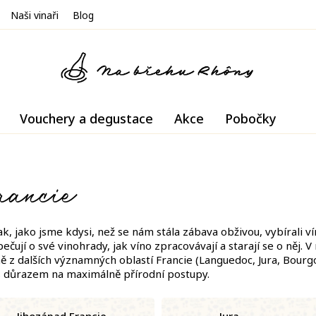
Naši vinaři
Blog
Vouchery a degustace
Akce
Pobočky
rancie
k, jako jsme kdysi, než se nám stála zábava obživou, vybírali ví
čují o své vinohrady, jak víno zpracovávají a starají se o něj. V
ně z dalších významných oblastí Francie (Languedoc, Jura, Bour
 s důrazem na maximálně přírodní postupy.
Jihozápad Francie
Jura