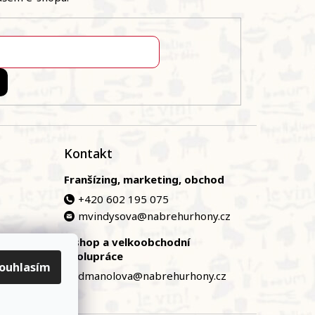
Kontakt
Franšízing, marketing, obchod
+420 602 195 075
mvindysova@nabrehurhony.cz
E-shop a velkoobchodní
zská
spolupráce
ouhlasím
dmanolova@nabrehurhony.cz