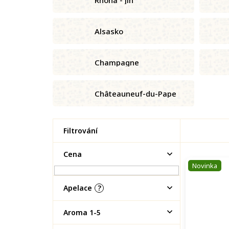
Alsasko
Champagne
Châteauneuf-du-Pape
P
Cena
o
V
Novinka
s
ý
t
p
Apelace
?
r
i
a
s
Aroma 1-5
n
p
n