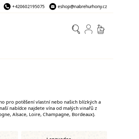
+420602195075
eshop@nabrehurhony.cz
NÁKUPNÍ
KOŠÍK
no pro potěšení vlastní nebo našich blízkých a
 naší nabídce najdete vína od malých vinařů z
gogne, Alsace, Loire, Champagne, Bordeaux).
Languedoc