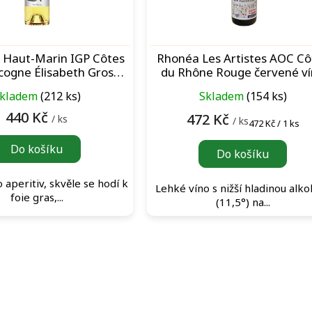
Haut-Marin IGP Côtes
Rhonéa Les Artistes AOC Cô
cogne Élisabeth Gros
du Rhône Rouge červené v
ng Blanc bílé víno
kladem
(212 ks)
Skladem
(154 ks)
440 Kč
472 Kč
/ ks
/ ks
Měrná
472 Kč / 1 ks
cena:
Do košíku
Do košíku
o aperitiv, skvěle se hodí k
Lehké víno s nižší hladinou alko
foie gras,...
(11,5°) na...
O
v
l
á
d
a