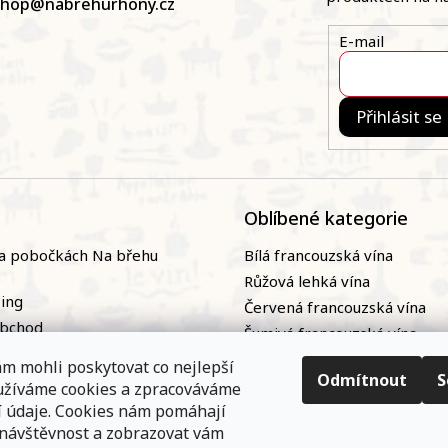
shop
@
nabrehurhony.cz
E-mail
Přihlásit se
Oblíbené kategorie
a pobočkách Na břehu
Bílá francouzská vína
Růžová lehká vína
zing
Červená francouzská vína
obchod
Šumivá francouzská vína
naři
Naturální / přírodní francou
m mohli poskytovat co nejlepší
ky
vína|
Odmítnout
S
oužíváme cookies a zpracováváme
nání
Bag-in-box
í údaje. Cookies nám pomáhají
 návštěvnost a zobrazovat vám