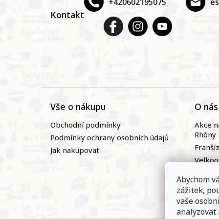
+420602195075
e
í
Kontakt
Vše o nákupu
O nás
Obchodní podmínky
Akce n
Rhôny
Podmínky ochrany osobních údajů
Franší
Jak nakupovat
Velko
Naši vi
Abychom vá
Novin
zážitek, p
Zaměst
vaše osobn
analyzovat