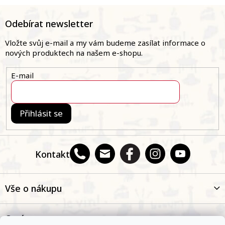
Z
á
Odebírat newsletter
p
a
Vložte svůj e-mail a my vám budeme zasílat informace o
t
nových produktech na našem e-shopu.
í
E-mail
Přihlásit se
Kontakt
Vše o nákupu
O nás