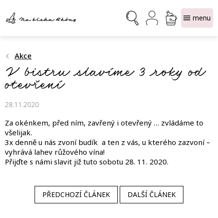
Přejít
NÁKUPNÍ
na
obsah
KOŠÍK
Akce
V bistru slavíme 3 roky od
otevření
28.11.2020
Za okénkem, před ním, zavřený i otevřený … zvládáme to
všelijak.
3x denně u nás zvoní budík a ten z vás, u kterého zazvoní –
vyhrává lahev růžového vína!
Přijďte s námi slavit již tuto sobotu 28. 11. 2020.
PŘEDCHOZÍ ČLÁNEK
DALŠÍ ČLÁNEK