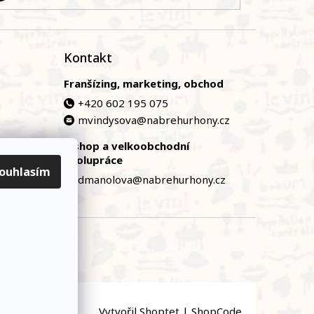
Kontakt
Franšízing, marketing, obchod
+420 602 195 075
mvindysova@nabrehurhony.cz
E-shop a velkoobchodní
zská
spolupráce
ouhlasím
dmanolova@nabrehurhony.cz
Vytvořil Shoptet
|
ShopCode