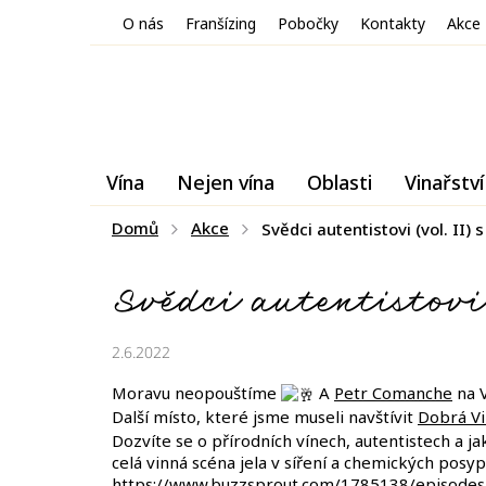
Přejít
O nás
Franšízing
Pobočky
Kontakty
Akce
na
obsah
Vína
Nejen vína
Oblasti
Vinařství
Domů
Akce
Svědci autentistovi (vol. II)
Svědci autentistov
2.6.2022
Moravu neopouštíme
A
Petr Comanche
na V
Další místo, které jsme museli navštívit
Dobrá Vi
Dozvíte se o přírodních vínech, autentistech a j
celá vinná scéna jela v síření a chemických posy
https://www.buzzsprout.com/1785138/episode