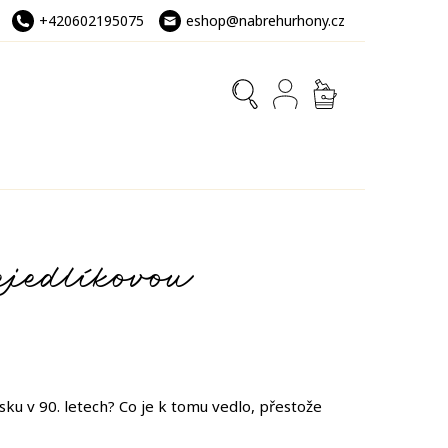
+420602195075
eshop@nabrehurhony.cz
NÁKUPNÍ
KOŠÍK
ejedlíkovou
sku v 90. letech? Co je k tomu vedlo, přestože