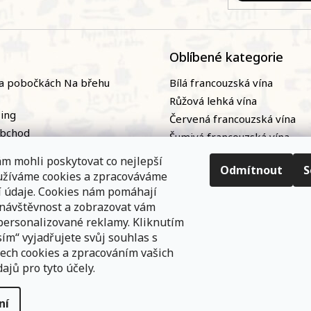
Oblíbené kategorie
a pobočkách Na břehu
Bílá francouzská vína
Růžová lehká vína
zing
Červená francouzská vína
obchod
Šumivá francouzská vína
naři
Naturální / přírodní francou
m mohli poskytovat co nejlepší
ky
vína|
Odmítnout
S
oužíváme cookies a zpracováváme
nání
Bag-in-box
í údaje. Cookies nám pomáhají
 návštěvnost a zobrazovat vám
personalizované reklamy. Kliknutím
ím“ vyjadřujete svůj souhlas s
ech cookies a zpracováním vašich
ajů pro tyto účely.
e
ní
na práva vyhrazena.
Upravit nastavení cookies