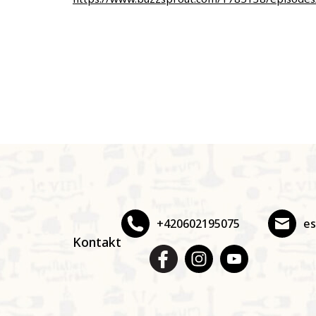
Z
á
p
a
t
+420602195075
e
í
Kontakt