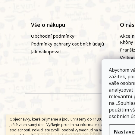
Vše o nákupu
O nás
Obchodní podmínky
Akce n
Rhôny
Podmínky ochrany osobních údajů
Franší
Jak nakupovat
Velko
Naši vi
Abychom vá
Novin
zážitek, p
Zaměst
vaše osobn
analyzovat
relevantní 
na „Souhlas
použitím vš
osobních úd
Objednávky, které přijmeme a jsou uhrazeny do 11,00 hodin expedujem
ještě v ten samý den. Vyčkejte prosím na informace od přepravní
společnosti. Pokud jste zvolili osobní vyzvednutí na některé z našich
Nastave
Copyright 2026
E-shop Na břehu Rhôny
. Všech