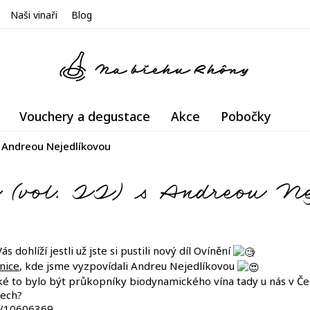
Naši vinaři
Blog
Vouchery a degustace
Akce
Pobočky
 s Andreou Nejedlíkovou
i (vol. II) s Andreou N
ás dohlíží jestli už jste si pustili nový díl Ovínění
nice
, kde jsme vyzpovídali Andreu Nejedlíkovou
aké to bylo být průkopníky biodynamického vína tady u nás v Če
pech?
s/10606369