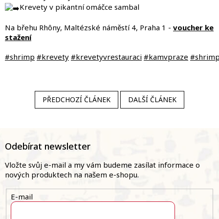
Krevety v pikantní omáčce sambal
Na břehu Rhôny, Maltézské náměstí 4, Praha 1 -
voucher ke
stažení
#shrimp
#krevety
#krevetyvrestauraci
#kamvpraze
#shrim
PŘEDCHOZÍ ČLÁNEK
DALŠÍ ČLÁNEK
Z
á
Odebírat newsletter
p
a
Vložte svůj e-mail a my vám budeme zasílat informace o
t
nových produktech na našem e-shopu.
í
E-mail