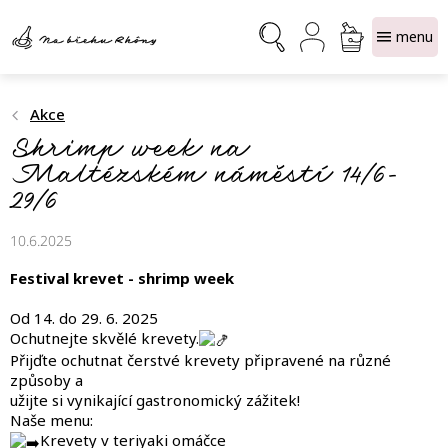
Přejít
NÁKUPNÍ
na
obsah
KOŠÍK
Akce
Shrimp week na
Maltézském náměstí 14/6-
29/6
10.6.2025
Festival krevet - shrimp week
Od 14. do 29. 6. 2025
Ochutnejte skvělé krevety.
Přijďte ochutnat čerstvé krevety připravené na různé
způsoby a
užijte si vynikající gastronomický zážitek!
Naše menu:
Krevety v teriyaki omáčce