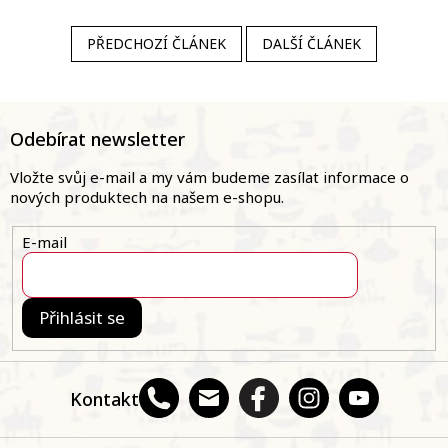
PŘEDCHOZÍ ČLÁNEK
DALŠÍ ČLÁNEK
Z
á
Odebírat newsletter
p
a
Vložte svůj e-mail a my vám budeme zasílat informace o
t
nových produktech na našem e-shopu.
í
E-mail
Přihlásit se
Kontakt