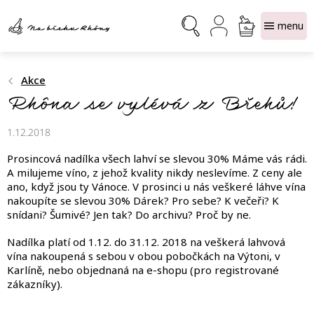
Přejít
NÁKUPNÍ
na
obsah
KOŠÍK
Akce
Rhôna se vylévá z Břehů!
1.12.2018
Prosincová nadílka všech lahví se slevou 30% Máme vás rádi.
A milujeme víno, z jehož kvality nikdy neslevíme. Z ceny ale
ano, když jsou ty Vánoce. V prosinci u nás veškeré láhve vína
nakoupíte se slevou 30% Dárek? Pro sebe? K večeři? K
snídani? Šumivé? Jen tak? Do archivu? Proč by ne.
Nadílka platí od 1.12. do 31.12. 2018 na veškerá lahvová
vína nakoupená s sebou v obou pobočkách na Výtoni, v
Karlíně, nebo objednaná na e-shopu (pro registrované
zákazníky).