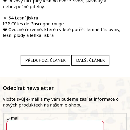
💗 Růžový flirt plný lesního ovoce. Svěží, šťavnatý a
nebezpečně pitelný.
🔸 54 Lesní jiskra
IGP Côtes de Gascogne rouge
❤️ Ovocné červené, které i v létě potěší. Jemné třísloviny,
lesní plody a lehká jiskra.
PŘEDCHOZÍ ČLÁNEK
DALŠÍ ČLÁNEK
Z
á
Odebírat newsletter
p
a
Vložte svůj e-mail a my vám budeme zasílat informace o
t
nových produktech na našem e-shopu.
í
E-mail