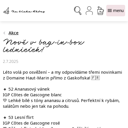
Přejít
NÁKUPNÍ
na
obsah
KOŠÍK
Akce
Nově v bag-in-box
lednicích!
2.7.2025
Léto volá po osvěžení – a my odpovídáme třemi novinkami
z Domaine Haut-Marin přímo z Gaskoňska! 🇫🇷
🔸 52 Ananasový vánek
IGP Côtes de Gascogne blanc
💛 Lehké bílé s tóny ananasu a citrusů. Perfektní k rybám,
salátům nebo jen tak na pohodu.
🔸 53 Lesní flirt
IGP Côtes de Gascogne rosé