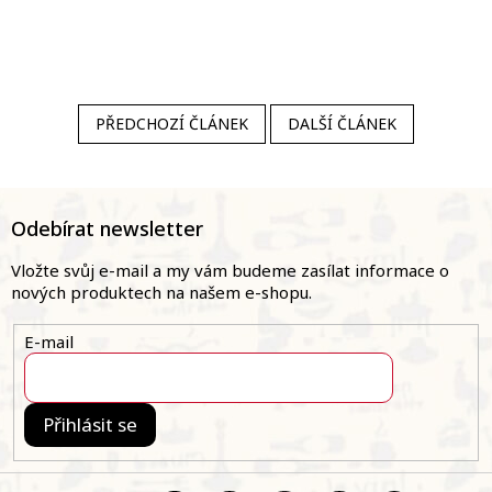
PŘEDCHOZÍ ČLÁNEK
DALŠÍ ČLÁNEK
Z
á
Odebírat newsletter
p
a
Vložte svůj e-mail a my vám budeme zasílat informace o
t
nových produktech na našem e-shopu.
í
E-mail
Přihlásit se