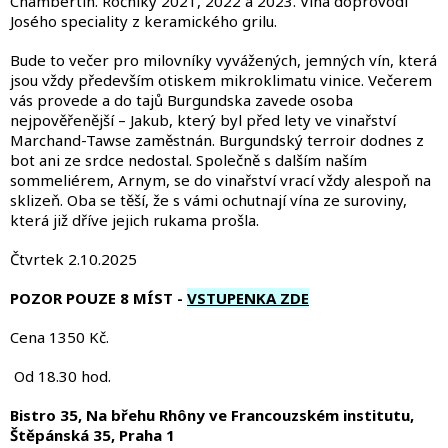
Chambertin. Ročníky 2021, 2022 a 2023. Vína doprovodí
Josého speciality z keramického grilu.
Bude to večer pro milovníky vyvážených, jemných vín, která
jsou vždy především otiskem mikroklimatu vinice. Večerem
vás provede a do tajů Burgundska zavede osoba
nejpověřenější – Jakub, který byl před lety ve vinařství
Marchand-Tawse zaměstnán. Burgundský terroir dodnes z
bot ani ze srdce nedostal. Společně s dalším naším
sommeliérem, Arnym, se do vinařství vrací vždy alespoň na
sklizeň. Oba se těší, že s vámi ochutnají vína ze suroviny,
která již dříve jejich rukama prošla.
Čtvrtek 2.10.2025
POZOR POUZE 8 MÍST -
VSTUPENKA ZDE
Cena 1350 Kč.
Od 18.30 hod.
Bistro 35, Na břehu Rhôny ve Francouzském institutu,
Štěpánská 35, Praha 1