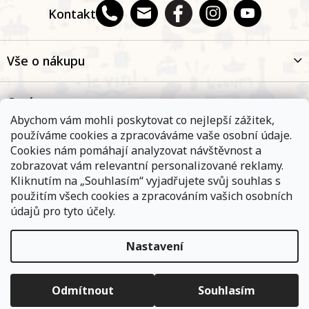
Kontakt
Vše o nákupu
O nás
Abychom vám mohli poskytovat co nejlepší zážitek,
používáme cookies a zpracováváme vaše osobní údaje.
Oblíbené kategorie
Cookies nám pomáhají analyzovat návštěvnost a
zobrazovat vám relevantní personalizované reklamy.
Kliknutím na „Souhlasím“ vyjadřujete svůj souhlas s
Kontakt
použitím všech cookies a zpracováním vašich osobních
údajů pro tyto účely.
Nastavení
Objednávky, které přijmeme a jsou uhrazeny do 11,00 hodin
expedujeme ještě v ten samý den. Vyčkejte prosím na
Copyright 2026
E-shop Na břehu Rhôny
. Všechna práva
informace od přepravní společnosti. Pokud jste zvolili osobní
vyhrazena.
Upravit nastavení cookies
vyzvednutí na některé z našich poboček - vyčkejte na informační
Odmítnout
Souhlasím
e-mail.
Vytvořil Shoptet
|
ShopCode