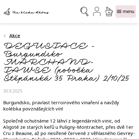
Přejít
NÁKUPNÍ
na
obsah
KOŠÍK
Akce
DEGUSTACE -
Burgundsko
MARCHAND-
TAWSE (pobočka
Štěpánská 35 Praha) 2/10/25
30.9.2025
Burgundsko, pravlast terroirového vinaření a navždy
kolébka povznášejících vín!
Společně ochutnáme 12 láhví z legendárních vinic, od
Aligoté ze starých keřů u Puligny-Montrachet, přes dvě 1er
Cru z Beaune, až po nesířené červené z věhlasného Gevrey-