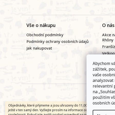
Vše o nákupu
O nás
Obchodní podmínky
Akce n
Rhôny
Podmínky ochrany osobních údajů
Franší
Jak nakupovat
Velko
Naši vi
Abychom vá
Novin
zážitek, p
Zaměst
vaše osobn
analyzovat
relevantní 
na „Souhlas
použitím vš
osobních úd
Objednávky, které přijmeme a jsou uhrazeny do 11,00 hodin expedujem
ještě v ten samý den. Vyčkejte prosím na informace od přepravní
společnosti. Pokud jste zvolili osobní vyzvednutí na některé z našich