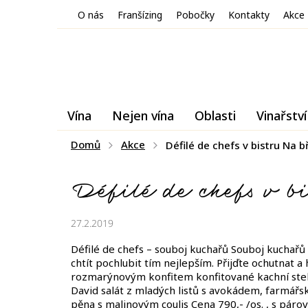
Přejít
O nás
Franšízing
Pobočky
Kontakty
Akce
na
obsah
Vína
Nejen vína
Oblasti
Vinařství
Domů
Akce
Défilé de chefs v bistru Na 
Défilé de chefs v 
27.2.2019
Défilé de chefs – souboj kuchařů Souboj kuchařů 
chtít pochlubit tím nejlepším. Přijďte ochutnat a
rozmarýnovým konfitem konfitované kachní steh
David salát z mladých listů s avokádem, farmá
pěna s malinovým coulis Cena 790,- /os. , s pár