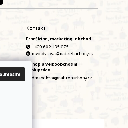
Kontakt
Franšízing, marketing, obchod
+420 602 195 075
mvindysova@nabrehurhony.cz
E-shop a velkoobchodní
zská
spolupráce
ouhlasím
dmanolova@nabrehurhony.cz