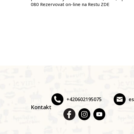
080​ Rezervovat on-line na Restu ZDE
Z
á
p
a
t
+420602195075
e
í
Kontakt