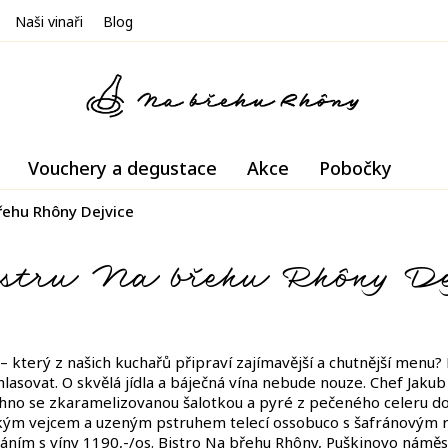
Naši vinaři
Blog
Vouchery a degustace
Akce
Pobočky
břehu Rhôny Dejvice
bistru Na břehu Rhôny D
– který z našich kuchařů připraví zajímavější a chutnější menu
 hlasovat. O skvělá jídla a báječná vína nebude nouze. Chef Jak
no se zkaramelizovanou šalotkou a pyré z pečeného celeru d
řským vejcem a uzeným pstruhem telecí ossobuco s šafránovým 
ováním s víny 1190,-/os. Bistro Na břehu Rhôny, Puškinovo nám