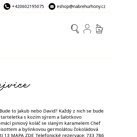
+420602195075
eshop@nabrehurhony.cz
NÁKUPNÍ
KOŠÍK
ejvice
? Bude to Jakub nebo David? Každý z nich se bude
ub tarteletka s kozím sýrem a šalotkovo
omácí piniový koláč se slaným karamelem Chef
risottem a bylinkovou germolátou čokoládová
ěstí 13 MAPA ZDE Telefonické rezervace: 733 786