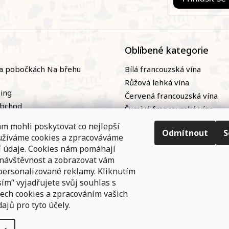
Oblíbené kategorie
a pobočkách Na břehu
Bílá francouzská vína
Růžová lehká vína
zing
Červená francouzská vína
obchod
Šumivá francouzská vína
naři
Naturální / přírodní francou
m mohli poskytovat co nejlepší
ky
vína|
Odmítnout
S
oužíváme cookies a zpracováváme
nání
Bag-in-box
í údaje. Cookies nám pomáhají
 návštěvnost a zobrazovat vám
personalizované reklamy. Kliknutím
ím“ vyjadřujete svůj souhlas s
ech cookies a zpracováním vašich
ajů pro tyto účely.
e