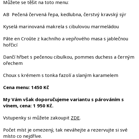
Můžete se těšit na toto menu:
AB Pečená červená řepa, kedlubna, čerstvý kravský sýr
Kyselá marinovaná makrela s cibulovou marmeládou
Pâte en Croûte z kachního a vepřového masa s jablečnou
hořčicí
Dančí hřbet s pečenou cibulkou, pommes duchess a černým
ořechem
Choux s krémem s tonka fazolí a slaným karamelem
Cena menu: 1450 Kč
My Vám však doporučujeme variantu s párováním s
vínem, cena: 1 950 Kč.
Vstupenky si můžete zakoupit
ZDE
.
Počet míst je omezený, tak neváhejte a rezervujte si své
místo co nejdříve.