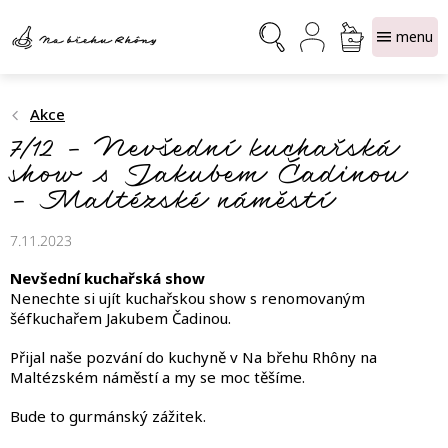
Přejít
NÁKUPNÍ
na
obsah
KOŠÍK
Akce
7/12 – Nevšední kuchařská
show s Jakubem Čadinou
– Maltézské náměstí
7.11.2023
Nevšední kuchařská show
Nenechte si ujít kuchařskou show s renomovaným
šéfkuchařem Jakubem Čadinou.
Přijal naše pozvání do kuchyně v Na břehu Rhôny na
Maltézském náměstí a my se moc těšíme.
Bude to gurmánský zážitek.