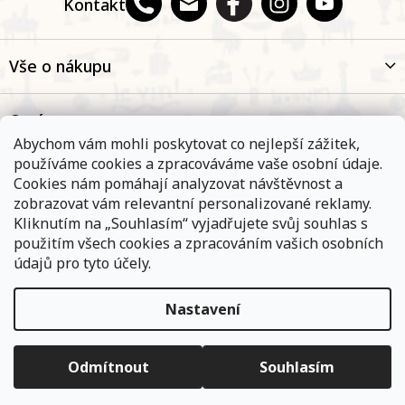
Kontakt
Vše o nákupu
O nás
Abychom vám mohli poskytovat co nejlepší zážitek,
používáme cookies a zpracováváme vaše osobní údaje.
Oblíbené kategorie
Cookies nám pomáhají analyzovat návštěvnost a
zobrazovat vám relevantní personalizované reklamy.
Kliknutím na „Souhlasím“ vyjadřujete svůj souhlas s
Kontakt
použitím všech cookies a zpracováním vašich osobních
údajů pro tyto účely.
Nastavení
Objednávky, které přijmeme a jsou uhrazeny do 11,00 hodin
expedujeme ještě v ten samý den. Vyčkejte prosím na
Copyright 2026
E-shop Na břehu Rhôny
. Všechna práva
informace od přepravní společnosti. Pokud jste zvolili osobní
vyhrazena.
Upravit nastavení cookies
vyzvednutí na některé z našich poboček - vyčkejte na informační
Odmítnout
Souhlasím
e-mail.
Vytvořil Shoptet
|
ShopCode