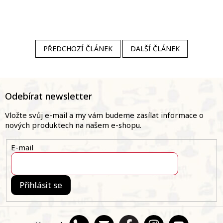
PŘEDCHOZÍ ČLÁNEK
DALŠÍ ČLÁNEK
Z
á
Odebírat newsletter
p
a
Vložte svůj e-mail a my vám budeme zasílat informace o
t
nových produktech na našem e-shopu.
í
E-mail
Přihlásit se