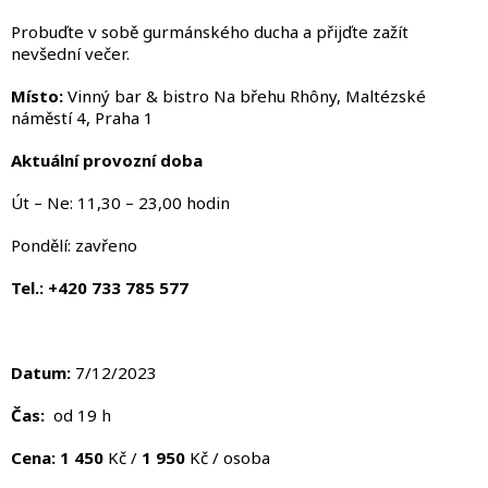
Probuďte v sobě gurmánského ducha a přijďte zažít
nevšední večer.
Místo:
Vinný bar & bistro Na břehu Rhôny, Maltézské
náměstí 4, Praha 1
Aktuální provozní doba
Út – Ne: 11,30 – 23,00 hodin
Pondělí: zavřeno
Tel.: +420 733 785 577
Datum:
7/12/2023
Čas:
od 19 h
Cena:
1 450
Kč /
1 950
Kč / osoba