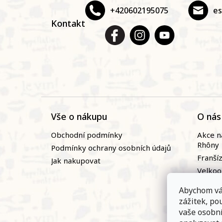
t
+420602195075
e
í
Kontakt
Vše o nákupu
O nás
Obchodní podmínky
Akce n
Rhôny
Podmínky ochrany osobních údajů
Franší
Jak nakupovat
Velko
Naši vi
Abychom vá
Novin
zážitek, p
Zaměst
vaše osobn