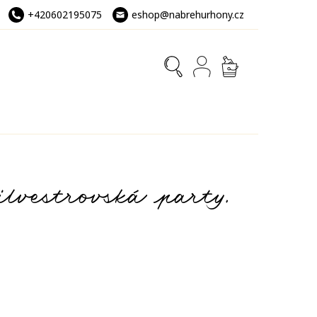
+420602195075
eshop@nabrehurhony.cz
NÁKUPNÍ
KOŠÍK
lvestrovská party.