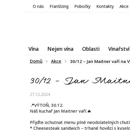
Přejít
O nás
Franšízing
Pobočky
Kontakty
Akce
na
obsah
Vína
Nejen vína
Oblasti
Vinařství
Domů
Akce
30/12 – Jan Maitner vaří na V
30/12 – Jan Maitne
27.12.2024
📍VÝTOŇ, 30.12.
Náš kuchař Jan Maitner vaří.🔥
Přijďte ochutnat menu plné neodolatelných chutí
* Cheesesteak sandwich – trhané hovězí s kysel