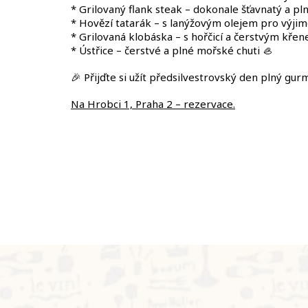
* Grilovaný flank steak – dokonale šťavnatý a pln
* Hovězí tatarák – s lanýžovým olejem pro výji
* Grilovaná klobáska – s hořčicí a čerstvým kře
* Ústřice – čerstvé a plné mořské chuti 🦪
🎉 Přijďte si užít předsilvestrovský den plný gur
Na Hrobci 1, Praha 2 – rezervace.
Z
á
p
a