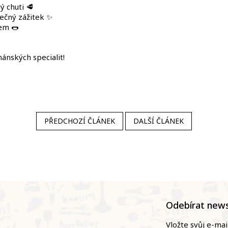
ý chuti 🥩
mečný zážitek ✨
nem 🌭
mánských specialit!
PŘEDCHOZÍ ČLÁNEK
DALŠÍ ČLÁNEK
Odebírat news
Vložte svůj e-ma