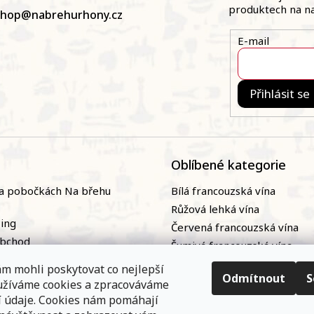
produktech na n
shop
@
nabrehurhony.cz
E-mail
Přihlásit se
Oblíbené kategorie
a pobočkách Na břehu
Bílá francouzská vína
Růžová lehká vína
zing
Červená francouzská vína
obchod
Šumivá francouzská vína
naři
Naturální / přírodní francou
m mohli poskytovat co nejlepší
ky
vína|
Odmítnout
S
oužíváme cookies a zpracováváme
nání
Bag-in-box
í údaje. Cookies nám pomáhají