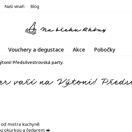
Naši vinaři
Blog
Vouchery a degustace
Akce
Pobočky
ýtoni! Předsilvestrovská party.
r vaří na Výtoni! Předsi
 od mistra kuchyně:
ou okurkou a čedarem 🥪