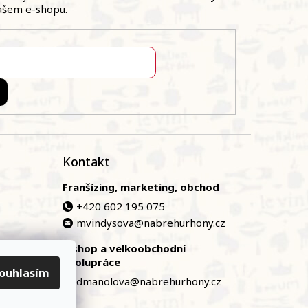
ašem e-shopu.
Kontakt
Franšízing, marketing, obchod
+420 602 195 075
mvindysova@nabrehurhony.cz
E-shop a velkoobchodní
zská
spolupráce
ouhlasím
dmanolova@nabrehurhony.cz