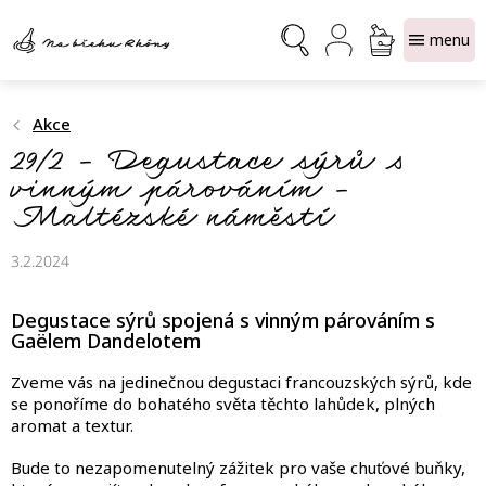
Přejít
NÁKUPNÍ
na
obsah
KOŠÍK
Akce
29/2 – Degustace sýrů s
vinným párováním –
Maltézské náměstí
3.2.2024
Degustace sýrů spojená s vinným párováním s
Gaëlem Dandelotem
Zveme vás na jedinečnou degustaci francouzských sýrů, kde
se ponoříme do bohatého světa těchto lahůdek, plných
aromat a textur.
Bude to nezapomenutelný zážitek pro vaše chuťové buňky,