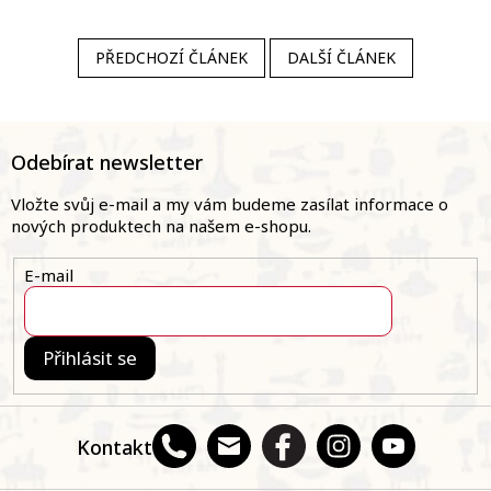
PŘEDCHOZÍ ČLÁNEK
DALŠÍ ČLÁNEK
Z
á
Odebírat newsletter
p
a
Vložte svůj e-mail a my vám budeme zasílat informace o
t
nových produktech na našem e-shopu.
í
E-mail
Přihlásit se
Kontakt