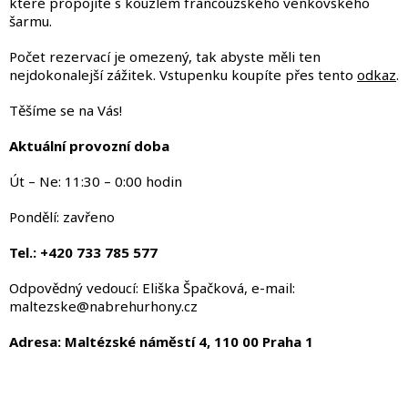
které propojíte s kouzlem francouzského venkovského
šarmu.
Počet rezervací je omezený, tak abyste měli ten
nejdokonalejší zážitek. Vstupenku koupíte přes tento
odkaz
.
Těšíme se na Vás!
Aktuální provozní doba
Út – Ne: 11:30 – 0:00 hodin
Pondělí: zavřeno
Tel.: +420 733 785 577
Odpovědný vedoucí: Eliška Špačková, e-mail:
maltezske@nabrehurhony.cz
Adresa: Maltézské náměstí 4, 110 00 Praha 1