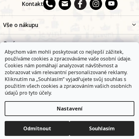
Kontakt
Vše o nákupu
O nás
Abychom vám mohli poskytovat co nejlepší zážitek,
používáme cookies a zpracováváme vaše osobní údaje.
Oblíbené kategorie
Cookies nám pomáhají analyzovat návštěvnost a
zobrazovat vám relevantní personalizované reklamy.
Kliknutím na „Souhlasím“ vyjadřujete svůj souhlas s
Kontakt
použitím všech cookies a zpracováním vašich osobních
údajů pro tyto účely.
Nastavení
Objednávky, které přijmeme a jsou uhrazeny do 11,00 hodin
expedujeme ještě v ten samý den. Vyčkejte prosím na
Copyright 2026
E-shop Na břehu Rhôny
. Všechna práva
informace od přepravní společnosti. Pokud jste zvolili osobní
vyhrazena.
Upravit nastavení cookies
vyzvednutí na některé z našich poboček - vyčkejte na informační
Odmítnout
Souhlasím
e-mail.
Vytvořil Shoptet
|
ShopCode