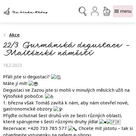
Přejít
NÁKUPNÍ
na
obsah
KOŠÍK
Akce
22/3 Gurmánská degustace –
Maltézské náměstí
18.2.2023
Přáli jste si degustaci?
Máte jí mít!
Degustaci se Zazou jste si mohli v minulých měsících užít na
Výtoňské pobočce.
1. března však Tomáš zavítá k nám, aby nám otevřel nové,
gastronomické obzory
Přijďte ochutnat šest druhů vín ze šesti různých oblastí,
které spárujeme s šesti různými druhy jídla!
Rezervace: +420 733 785 577
Chcete mít jistotu – tak si
objednejte vstupenku na našem
e-shopu
.