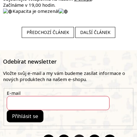
Začínáme v 19,00 hodin.
Kapacita je omezená!
PŘEDCHOZÍ ČLÁNEK
DALŠÍ ČLÁNEK
Z
á
Odebírat newsletter
p
a
Vložte svůj e-mail a my vám budeme zasílat informace o
t
nových produktech na našem e-shopu.
í
E-mail
Přihlásit se