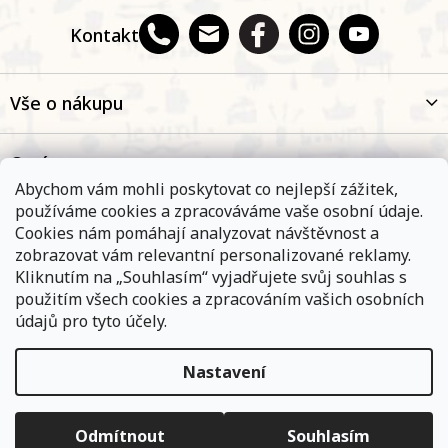
Kontakt
Vše o nákupu
O nás
Abychom vám mohli poskytovat co nejlepší zážitek,
používáme cookies a zpracováváme vaše osobní údaje.
Oblíbené kategorie
Cookies nám pomáhají analyzovat návštěvnost a
zobrazovat vám relevantní personalizované reklamy.
Kliknutím na „Souhlasím“ vyjadřujete svůj souhlas s
Kontakt
použitím všech cookies a zpracováním vašich osobních
údajů pro tyto účely.
Nastavení
Objednávky, které přijmeme a jsou uhrazeny do 11,00 hodin
expedujeme ještě v ten samý den. Vyčkejte prosím na
Copyright 2026
E-shop Na břehu Rhôny
. Všechna práva
informace od přepravní společnosti. Pokud jste zvolili osobní
vyhrazena.
Upravit nastavení cookies
vyzvednutí na některé z našich poboček - vyčkejte na informační
Odmítnout
Souhlasím