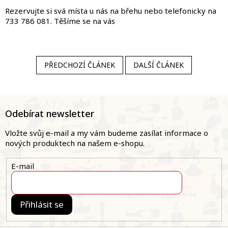
Rezervujte si svá místa u nás na břehu nebo telefonicky na
733 786 081. Těšíme se na vás
PŘEDCHOZÍ ČLÁNEK
DALŠÍ ČLÁNEK
Z
á
Odebírat newsletter
p
a
Vložte svůj e-mail a my vám budeme zasílat informace o
t
nových produktech na našem e-shopu.
í
E-mail
Přihlásit se