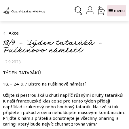
Přejít
NÁKUPNÍ
na
obsah
KOŠÍK
Akce
18/9 – Týden tataráků –
Puškinovo náměstí
12.9.2023
TÝDEN TATARÁKŮ
18. – 24. 9. / Bistro na Puškinově náměstí
Užijte si pestrou škálu chutí napříč různými druhy tataráků!
K naší francouzské klasice se pro tento týden přidají
například i cuketový nebo houbový tatarák. Na své si tak
přijdete i pokud zrovna neholdujete masovým kombinacím.
Přijďte k nám s přáteli a ochutnejte je všechny. Sharing is
caring! Který bude nejvíc chutnat zrovna vám?