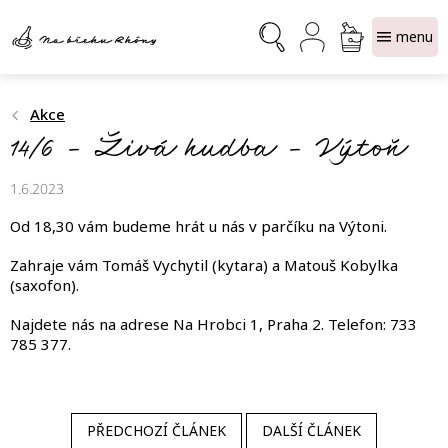
Přejít
NÁKUPNÍ
na
obsah
KOŠÍK
Akce
14/6 – Živá hudba – Výtoň
1.6.2023
Od 18,30 vám budeme hrát u nás v parčíku na Výtoni.
Zahraje vám Tomáš Vychytil (kytara) a Matouš Kobylka
(saxofon).
Najdete nás na adrese Na Hrobci 1, Praha 2. Telefon: 733
785 377.
PŘEDCHOZÍ ČLÁNEK
DALŠÍ ČLÁNEK