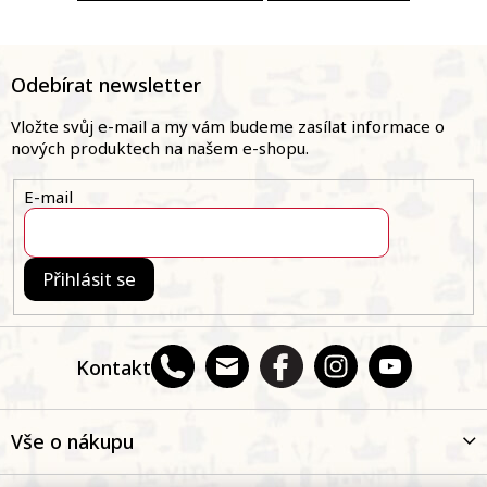
Z
á
Odebírat newsletter
p
a
Vložte svůj e-mail a my vám budeme zasílat informace o
t
nových produktech na našem e-shopu.
í
E-mail
Přihlásit se
Kontakt
Vše o nákupu